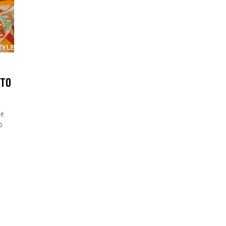
STO
te
o