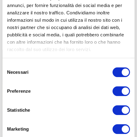
annunci, per fornire funzionalità dei social media e per
analizzare il nostro traffico. Condividiamo inoltre
informazioni sul modo in cui utilizza il nostro sito con i
nostri partner che si occupano di analisi dei dati web,
TUTTE LE CATEGORIE DEL MAGAZINE
pubblicità e social media, i quali potrebbero combinarle
con altre informazioni che ha fornito loro o che hanno
raccolto dal suo utilizzo dei loro servizi.
Selezione
Necessari
del
consenso
Preferenze
PROPOSTE
Statistiche
Marketing