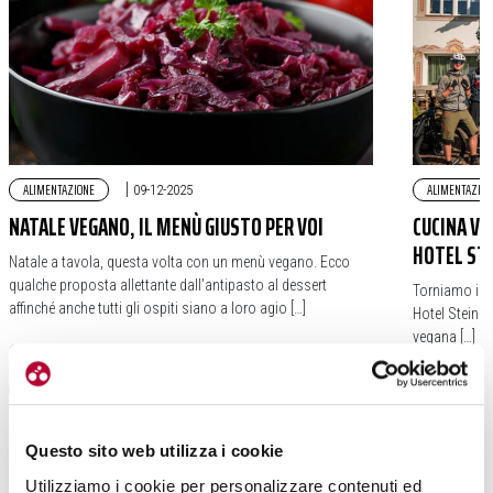
ALIMENTAZIONE
|
ALIMENTAZION
09-12-2025
NATALE VEGANO, IL MENÙ GIUSTO PER VOI
CUCINA VE
HOTEL ST
Natale a tavola, questa volta con un menù vegano. Ecco
qualche proposta allettante dall’antipasto al dessert
Torniamo in S
affinché anche tutti gli ospiti siano a loro agio […]
Hotel Steinegg
vegana […]
#NATALE
#VEGETARIANO
#VEGANO
#SALUTE
#BE
Questo sito web utilizza i cookie
Utilizziamo i cookie per personalizzare contenuti ed