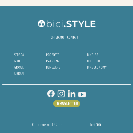
CHI SIAMO
CONTATTI
STRADA
PROPOSTE
BIKE LAB
MTB
ESPERIENZE
BIKE HOTEL
GRAVEL
BENESSERE
BIKE ECONOMY
URBAN
NEWSLETTER
bici.PRO
Chilometro 162 srl