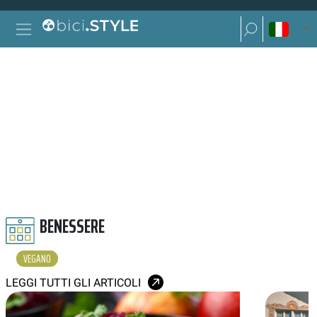
Vai al contenuto
Ricerca per:
Navigazione principale
Ricerca per:
VEGANO
BENESSERE
VEGANO
LEGGI TUTTI GLI ARTICOLI