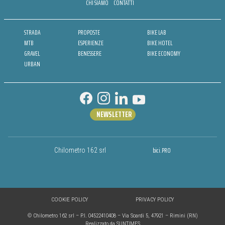
CHI SIAMO
CONTATTI
STRADA
PROPOSTE
BIKE LAB
MTB
ESPERIENZE
BIKE HOTEL
GRAVEL
BENESSERE
BIKE ECONOMY
URBAN
NEWSLETTER
bici.PRO
Chilometro 162 srl
COOKIE POLICY
PRIVACY POLICY
© Chilometro 162 srl – P.I. 04522410408 – Via Soardi 5, 47921 – Rimini (RN)
Realizzato da SUNTIMES