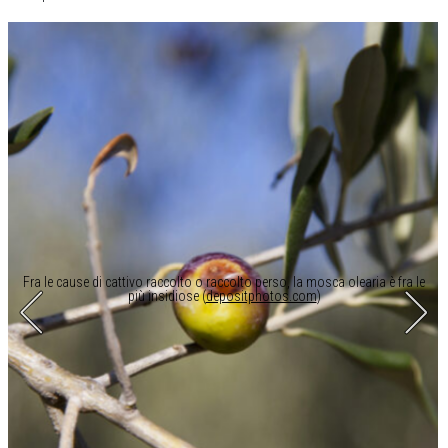
Fra le cause di cattivo raccolto o raccolto perso, la mosca olearia è fra le
più insidiose (
depositphotos.com
)