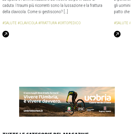
caduta. I traumi più ricorrenti sono la lussazione e la frattura
gli uomini c
della clavicola. Come si gestiscono? […]
patto che no
#SALUTE
#CLAVICOLA
#FRATTURA
#ORTOPEDICO
#SALUTE
#I