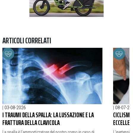
ARTICOLI CORRELATI
|
03-08-2026
|
08-07-20
I TRAUMI DELLA SPALLA: LA LUSSAZIONE E LA
CICLISMO
FRATTURA DELLA CLAVICOLA
ECCELLEN
La spalla è l’ammortizzatore del nostro corpo in caso di
L’ipertensio