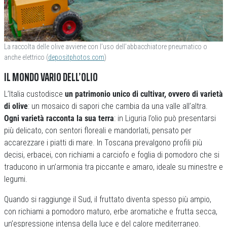
La raccolta delle olive avviene con l’uso dell’abbacchiatore pneumatico o
anche elettrico (
depositphotos.com
)
IL MONDO VARIO DELL’OLIO
L’Italia custodisce
un patrimonio unico di cultivar, ovvero di varietà
di olive
: un mosaico di sapori che cambia da una valle all’altra.
Ogni varietà racconta la sua terra
: in Liguria l’olio può presentarsi
più delicato, con sentori floreali e mandorlati, pensato per
accarezzare i piatti di mare. In Toscana prevalgono profili più
decisi, erbacei, con richiami a carciofo e foglia di pomodoro che si
traducono in un’armonia tra piccante e amaro, ideale su minestre e
legumi.
Quando si raggiunge il Sud, il fruttato diventa spesso più ampio,
con richiami a pomodoro maturo, erbe aromatiche e frutta secca,
un’espressione intensa della luce e del calore mediterraneo.