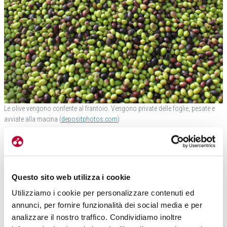
Le olive vengono conferite al frantoio. Vengono private delle foglie, pesate e
avviate alla macina (
depositphotos.com
)
LA STAGIONE 2025: UN’ITALIA A MACCHIA DI LEOPARDO
Il Nord Italia ha affrontato forse le difficoltà maggiori
. Gli uliveti
delle regioni settentrionali hanno risentito degli sbalzi termici e di
Questo sito web utilizza i cookie
una fioritura irregolare. Le piante storiche, però, hanno dato un
contributo fondamentale: meno olive, ma una qualità sorprendente,
Utilizziamo i cookie per personalizzare contenuti ed
fruttata e intensa.
annunci, per fornire funzionalità dei social media e per
analizzare il nostro traffico. Condividiamo inoltre