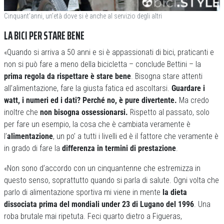
Cinquant’anni, un’età dove si è anche al servizio degli altri
LA BICI PER STARE BENE
«Quando si arriva a 50 anni e si è appassionati di bici, praticanti e
non si può fare a meno della bicicletta – conclude Bettini – la
prima regola da rispettare è stare bene
. Bisogna stare attenti
all’alimentazione, fare la giusta fatica ed ascoltarsi.
Guardare i
watt, i numeri ed i dati? Perché no, è pure divertente.
Ma credo
inoltre che
non bisogna ossessionarsi.
Rispetto al passato, solo
per fare un esempio, la cosa che è cambiata veramente è
l’
alimentazione
, un po’ a tutti i livelli ed è il fattore che veramente è
in grado di fare la
differenza in termini di prestazione
.
«Non sono d’accordo con un cinquantenne che estremizza in
questo senso, soprattutto quando si parla di salute. Ogni volta che
parlo di alimentazione sportiva mi viene in mente
la dieta
dissociata prima del mondiali under 23 di Lugano del 1996
. Una
roba brutale mai ripetuta. Feci quarto dietro a Figueras,