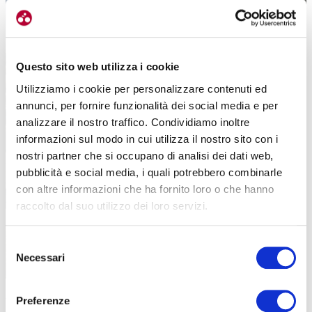
Questo sito web utilizza i cookie
Utilizziamo i cookie per personalizzare contenuti ed
annunci, per fornire funzionalità dei social media e per
analizzare il nostro traffico. Condividiamo inoltre
informazioni sul modo in cui utilizza il nostro sito con i
nostri partner che si occupano di analisi dei dati web,
pubblicità e social media, i quali potrebbero combinarle
con altre informazioni che ha fornito loro o che hanno
raccolto dal suo utilizzo dei loro servizi.
Selezione
Necessari
del
consenso
Paolo Bettini, 50 anni, olimpionico ad Atene 2004, due volte iridato e per tre
Preferenze
volte primo in Coppa del Mondo