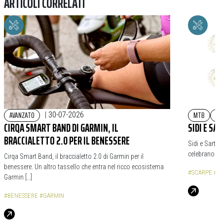
ARTICOLI CORRELATI
AVANZATO
MTB
G
|
30-07-2026
CIRQA SMART BAND DI GARMIN, IL
SIDI E S
BRACCIALETTO 2.0 PER IL BENESSERE
Sidi e Sarto
celebrano il
Cirqa Smart Band, il braccialetto 2.0 di Garmin per il
benessere. Un altro tassello che entra nel ricco ecosistema
#SCARPE
#S
Garmin […]
#BENESSERE
#GARMIN