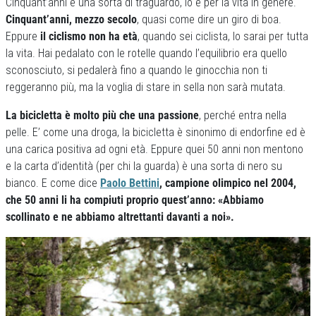
Cinquant’anni è una sorta di traguardo, lo è per la vita in genere.
Cinquant’anni, mezzo secolo
, quasi come dire un giro di boa.
Eppure
il ciclismo non ha età
, quando sei ciclista, lo sarai per tutta
la vita. Hai pedalato con le rotelle quando l’equilibrio era quello
sconosciuto, si pedalerà fino a quando le ginocchia non ti
reggeranno più, ma la voglia di stare in sella non sarà mutata.
La bicicletta è molto più che una passione
, perché entra nella
pelle. E’ come una droga, la bicicletta è sinonimo di endorfine ed è
una carica positiva ad ogni età. Eppure quei 50 anni non mentono
e la carta d’identità (per chi la guarda) è una sorta di nero su
bianco. E come dice
Paolo Bettini
, campione olimpico nel 2004,
che 50 anni li ha compiuti proprio quest’anno: «Abbiamo
scollinato e ne abbiamo altrettanti davanti a noi».