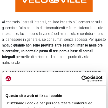
Al contrario i cereali integrali, col loro impatto più contenuto sulla
glicemia e l’alto apporto di micronutrienti e fibre, aiutano la salute
intestinale, favoriscono la varietà del microbiota e contribuiscono
al benessere in generale, se consumati senza eccessi. Per questo
motivo
quando non sono previste altre sessioni intense nelle ore
successive, un normale pasto di recupero a base di cereali
integrali
permette di arricchire il piatto dal punto di vista
nutrizionale.
In questo caso, non si tratta più soltanto di contare i carboidrati,
ma di
introdurre anche fibre, micronutrienti e composti
antiossidanti utili al recupero generale dell’organismo
.
Questo sito web utilizza i cookie
Utilizziamo i cookie per personalizzare contenuti ed