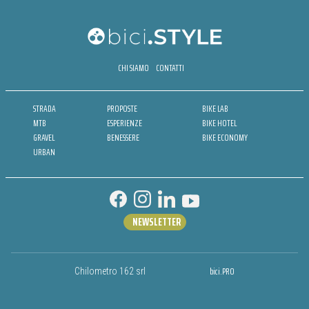
CHI SIAMO
CONTATTI
STRADA
PROPOSTE
BIKE LAB
MTB
ESPERIENZE
BIKE HOTEL
GRAVEL
BENESSERE
BIKE ECONOMY
URBAN
NEWSLETTER
bici.PRO
Chilometro 162 srl