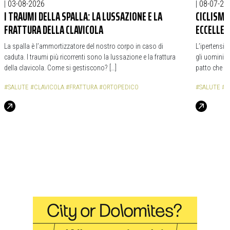
|
03-08-2026
|
08-07-20
I TRAUMI DELLA SPALLA: LA LUSSAZIONE E LA
CICLISMO
FRATTURA DELLA CLAVICOLA
ECCELLEN
La spalla è l’ammortizzatore del nostro corpo in caso di
L’ipertensio
caduta. I traumi più ricorrenti sono la lussazione e la frattura
gli uomini c
della clavicola. Come si gestiscono? […]
patto che no
#SALUTE
#CLAVICOLA
#FRATTURA
#ORTOPEDICO
#SALUTE
#I