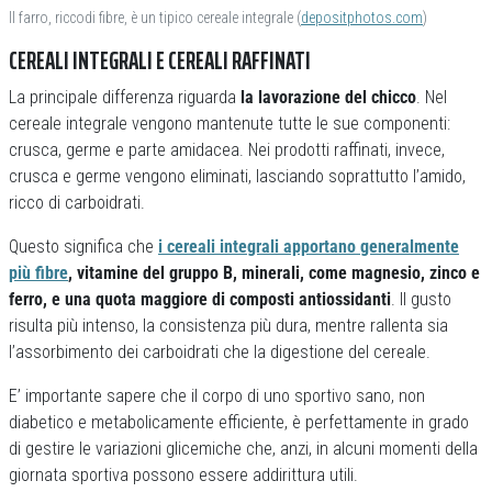
Il farro, riccodi fibre, è un tipico cereale integrale (
depositphotos.com
)
CEREALI INTEGRALI E CEREALI RAFFINATI
La principale differenza riguarda
la lavorazione del chicco
. Nel
cereale integrale vengono mantenute tutte le sue componenti:
crusca, germe e parte amidacea. Nei prodotti raffinati, invece,
crusca e germe vengono eliminati, lasciando soprattutto l’amido,
ricco di carboidrati.
Questo significa che
i cereali integrali apportano generalmente
più fibre
, vitamine del gruppo B, minerali, come magnesio, zinco e
ferro, e una quota maggiore di composti antiossidanti
. Il gusto
risulta più intenso, la consistenza più dura, mentre rallenta sia
l’assorbimento dei carboidrati che la digestione del cereale.
E’ importante sapere che il corpo di uno sportivo sano, non
diabetico e metabolicamente efficiente, è perfettamente in grado
di gestire le variazioni glicemiche che, anzi, in alcuni momenti della
giornata sportiva possono essere addirittura utili.