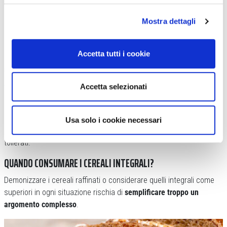
Riso brillato e riso integrale: ciascuno ha le sue proprietà
(
depositphotos.com
)
Mostra dettagli
QUANDO MANGIARLI
Accetta tutti i cookie
Nel ciclismo, come nello sport in generale,
l’alimentazione efficace
raramente è rigida
. Uno dei momenti più delicati è
il pre-
allenamento
. Consumare una quantità elevata di fibre poco prima
Accetta selezionati
di uscire in bici può rallentare la digestione e aumentare il rischio
di gonfiore o disturbi intestinali, soprattutto durante lavori intensi o
uscite lunghe. Se invece
la colazione è consumata molte ore
Usa solo i cookie necessari
prima dell’attività
, avena o pane integrale possono essere ben
tollerati.
QUANDO CONSUMARE I CEREALI INTEGRALI?
Demonizzare i cereali raffinati o considerare quelli integrali come
superiori in ogni situazione rischia di
semplificare troppo un
argomento complesso
.