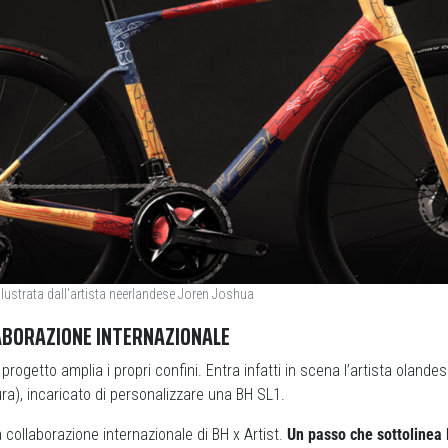
llustrata dall’artista neerlandese Joren Joshua
ABORAZIONE INTERNAZIONALE
il progetto amplia i propri confini. Entra infatti in scena l’artista olande
ura), incaricato di personalizzare una BH SL1.
a collaborazione internazionale di BH x Artist.
Un passo che sottolinea 