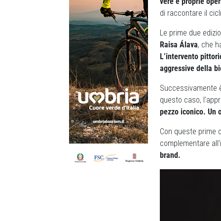
vere e proprie oper
di raccontare il cic
Le prime due edizio
Raisa Álava
, che h
L’intervento pittor
aggressive della bi
Successivamente è s
questo caso, l’appro
pezzo iconico. Un o
Con queste prime co
complementare all’i
brand.