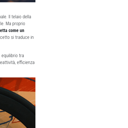
e. Il telaio della
le. Ma proprio
cletta come un
ncetto si traduce in
 equilibrio tra
attività, efficienza