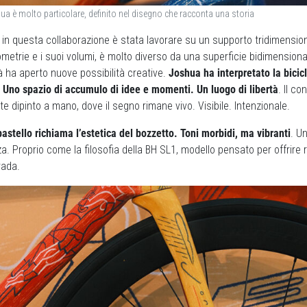
hua è molto particolare, definito nel disegno che racconta una storia
 in questa collaborazione è stata lavorare su un supporto tridimensional
metrie e i suoi volumi, è molto diverso da una superficie bidimensiona
 ha aperto nuove possibilità creative.
Joshua ha interpretato la bici
. Uno spazio di accumulo di idee e momenti. Un luogo di libertà
. Il co
te dipinto a mano, dove il segno rimane vivo. Visibile. Intenzionale.
 pastello richiama l’estetica del bozzetto. Toni morbidi, ma vibranti
. Un
. Proprio come la filosofia della BH SL1, modello pensato per offrire re
rada.