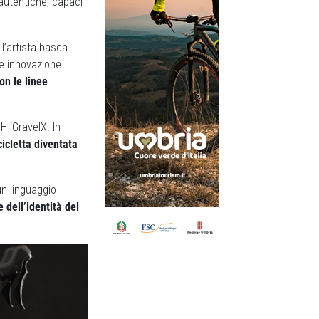
 autentiche, capaci
 l’artista basca
 e innovazione.
on le linee
H iGravelX. In
icletta diventata
un linguaggio
dell’identità del