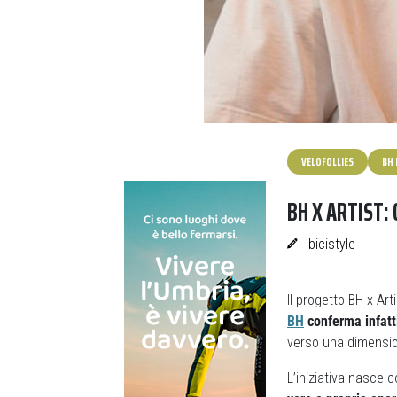
VELOFOLLIES
BH 
BH X ARTIST: 
bicistyle
Il progetto BH x Ar
BH
conferma infatti
verso una dimensio
L’iniziativa nasce 