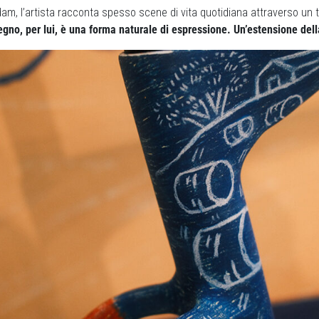
rdam, l’artista racconta spesso scene di vita quotidiana attraverso un 
segno, per lui, è una forma naturale di espressione. Un’estensione dell