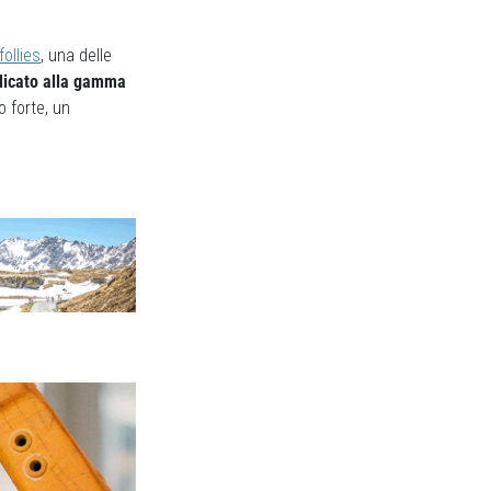
follies
, una delle
edicato alla gamma
o forte, un