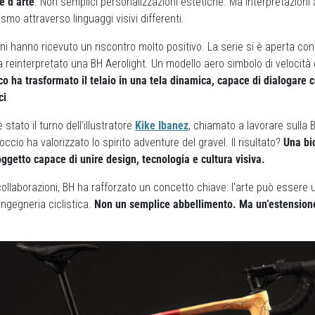
e d’arte
. Non semplici personalizzazioni estetiche. Ma interpretazioni
lismo attraverso linguaggi visivi differenti.
ni hanno ricevuto un riscontro molto positivo. La serie si è aperta con
a reinterpretato una BH Aerolight. Un modello aero simbolo di velocità
ico ha trasformato il telaio in una tela dinamica, capace di dialogare c
ci
.
tato il turno dell’illustratore
Kike Ibanez
, chiamato a lavorare sulla B
ccio ha valorizzato lo spirito adventure del gravel. Il risultato?
Una bic
ggetto capace di unire design, tecnologia e cultura visiva.
llaborazioni, BH ha rafforzato un concetto chiave: l’arte può essere 
ngegneria ciclistica.
Non un semplice abbellimento. Ma un’estensione 