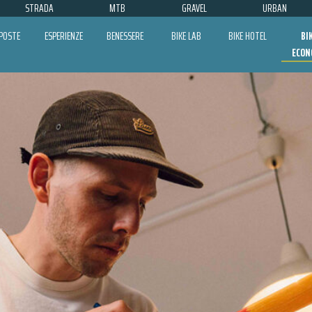
STRADA
MTB
GRAVEL
URBAN
POSTE
ESPERIENZE
BENESSERE
BIKE LAB
BIKE HOTEL
BI
ECON