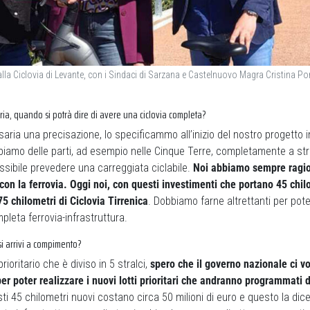
lla Ciclovia di Levante, con i Sindaci di Sarzana e Castelnuovo Magra Cristina Pon
ria, quando si potrà dire di avere una ciclovia completa?
ria una precisazione, lo specificammo all’inizio del nostro progetto 
bbiamo delle parti, ad esempio nelle Cinque Terre, completamente a st
sibile prevedere una carreggiata ciclabile.
Noi abbiamo sempre ragio
con la ferrovia. Oggi noi, con questi investimenti che portano 45 chil
5 chilometri di Ciclovia Tirrenica
. Dobbiamo farne altrettanti per pote
pleta ferrovia-infrastruttura.
i arrivi a compimento?
rioritario che è diviso in 5 stralci,
spero che il governo nazionale ci 
er poter realizzare i nuovi lotti prioritari che andranno programmati 
sti 45 chilometri nuovi costano circa 50 milioni di euro e questo la dice