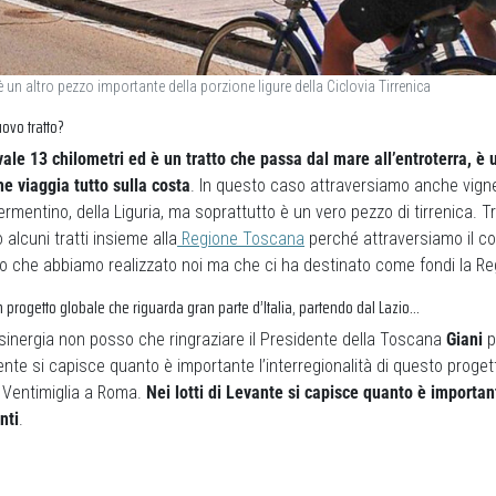
è un altro pezzo importante della porzione ligure della Ciclovia Tirrenica
ovo tratto?
 vale 13 chilometri ed è un tratto che passa dal mare all’entroterra, è 
he viaggia tutto sulla costa
. In questo caso attraversiamo anche vigne
ermentino, della Liguria, ma soprattutto è un vero pezzo di tirrenica. Tr
alcuni tratti insieme alla
Regione Toscana
perché attraversiamo il c
o che abbiamo realizzato noi ma che ci ha destinato come fondi la R
un progetto globale che riguarda gran parte d’Italia, partendo dal Lazio…
sinergia non posso che ringraziare il Presidente della Toscana
Giani
p
te si capisce quanto è importante l’interregionalità di questo proge
e Ventimiglia a Roma.
Nei lotti di Levante si capisce quanto è importa
nti
.