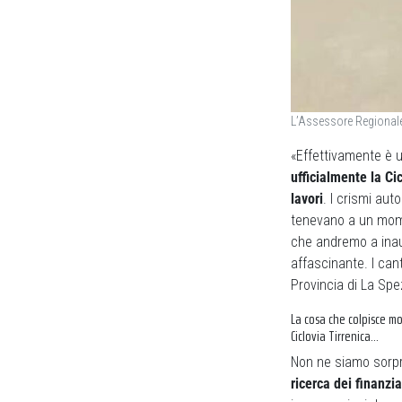
L’Assessore Regionale
«Effettivamente è u
ufficialmente la Ci
lavori
. I crismi aut
tenevano a un momen
che andremo a inau
affascinante. I can
Provincia di La Sp
La cosa che colpisce mo
Ciclovia Tirrenica…
Non ne siamo sorp
ricerca dei finanz