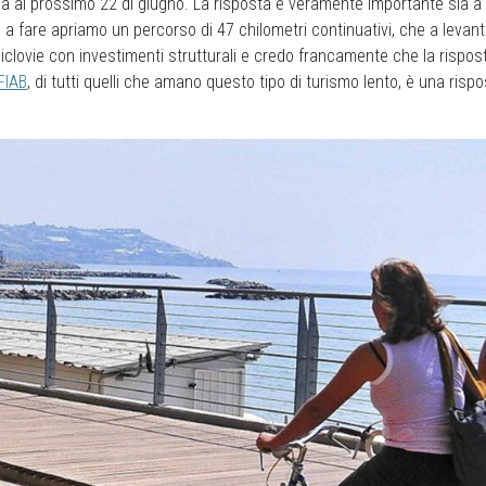
ua al prossimo 22 di giugno. La risposta è veramente importante sia 
o a fare apriamo un percorso di 47 chilometri continuativi, che a leva
ciclovie con investimenti strutturali e credo francamente che la risposta 
FIAB
, di tutti quelli che amano questo tipo di turismo lento, è una risp