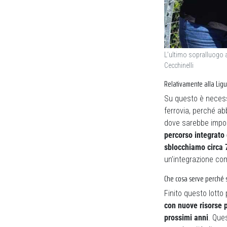
L’ultimo sopralluogo a
Cecchinelli
Relativamente alla Ligu
Su questo è necessa
ferrovia, perché a
dove sarebbe impos
percorso integrato 
sblocchiamo circa 7
un’integrazione com
Che cosa serve perché s
Finito questo lotto p
con nuove risorse p
prossimi anni
. Que