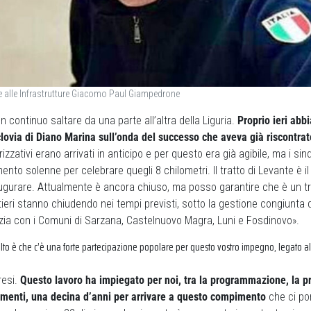
 alle Infrastrutture Giacomo Paul Giampedrone
n continuo saltare da una parte all’altra della Liguria.
Proprio ieri ab
clovia di Diano Marina sull’onda del successo che aveva già riscontrat
orizzativi erano arrivati in anticipo e per questo era già agibile, ma i si
to solenne per celebrare quegli 8 chilometri. Il tratto di Levante è il
gurare. Attualmente è ancora chiuso, ma posso garantire che è un tr
tieri stanno chiudendo nei tempi previsti, sotto la gestione congiunta 
ezia con i Comuni di Sarzana, Castelnuovo Magra, Luni e Fosdinovo».
lto è che c’è una forte partecipazione popolare per questo vostro impegno, legato allo
resi.
Questo lavoro ha impiegato per noi, tra la programmazione, la pr
iamenti, una decina d’anni per arrivare a questo compimento
che ci por