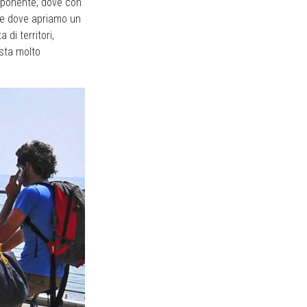
a ponente, dove con
nte dove apriamo un
di territori,
osta molto