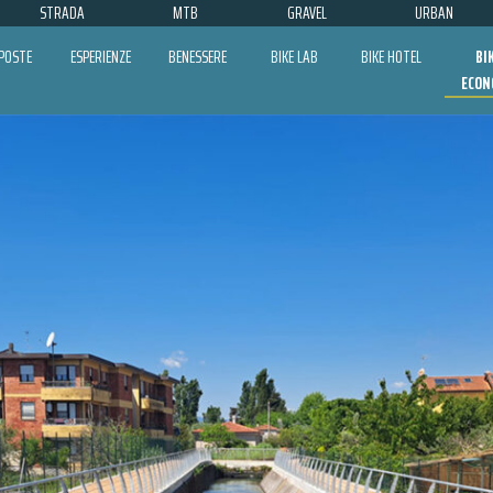
STRADA
MTB
GRAVEL
URBAN
POSTE
ESPERIENZE
BENESSERE
BIKE LAB
BIKE HOTEL
BI
ECON