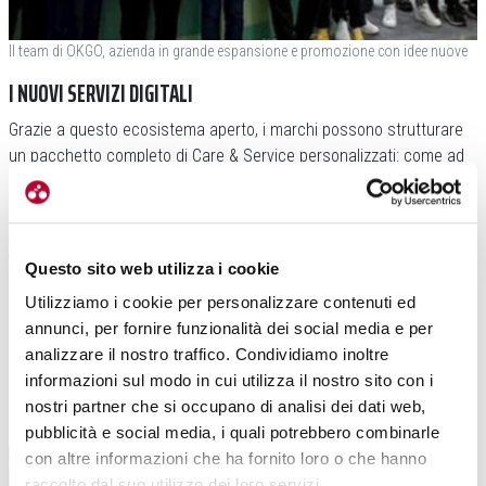
Il team di OKGO, azienda in grande espansione e promozione con idee nuove
I NUOVI SERVIZI DIGITALI
Grazie a questo ecosistema aperto, i marchi possono strutturare
un pacchetto completo di Care & Service personalizzati: come ad
esempio la manutenzione predittiva. O meglio,
l’invio di notifiche
automatiche basate sull’utilizzo effettivo della e-bike, con
prenotazione diretta dell’intervento nell’officina più vicina. La
tracciabilità con la creazione di un passaporto digitale del veicolo
Questo sito web utilizza i cookie
e diagnostica da remoto in caso di anomalie
. Offrire soluzioni
Utilizziamo i cookie per personalizzare contenuti ed
finanziarie e assicurative: l’attivazione di polizze su misura ed
annunci, per fornire funzionalità dei social media e per
estensioni di garanzia facilitate. O la certificazione dell’usato,
analizzare il nostro traffico. Condividiamo inoltre
gestita con report trasparenti sullo stato reale della batteria e del
informazioni sul modo in cui utilizza il nostro sito con i
mezzo per stabilire il corretto valore residuo sul mercato della
nostri partner che si occupano di analisi dei dati web,
rivendita.
pubblicità e social media, i quali potrebbero combinarle
con altre informazioni che ha fornito loro o che hanno
raccolto dal suo utilizzo dei loro servizi.