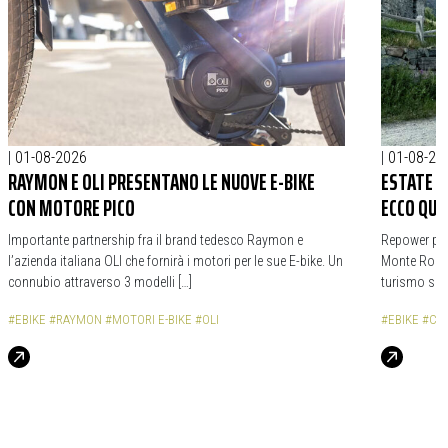
|
01-08-2026
|
01-08-20
RAYMON E OLI PRESENTANO LE NUOVE E-BIKE
ESTATE S
CON MOTORE PICO
ECCO QUA
Importante partnership fra il brand tedesco Raymon e
Repower prop
l’azienda italiana OLI che fornirà i motori per le sue E-bike. Un
Monte Rosa, 
connubio attraverso 3 modelli […]
turismo sost
#EBIKE
#RAYMON
#MOTORI E-BIKE
#OLI
#EBIKE
#CI