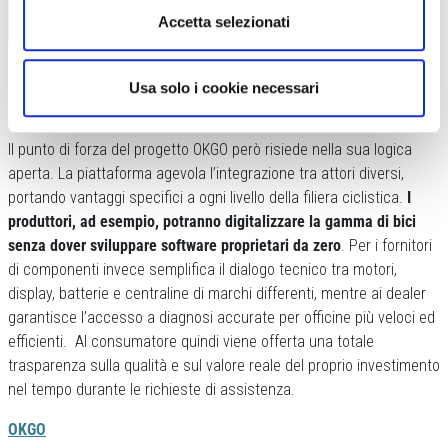
Accetta selezionati
La nuova struttura della piattaforma di OKGO porta benefici lungo tutto il
cammino da produttore a consumatore
Usa solo i cookie necessari
CONNESSIONE A TUTTA LA FILIERA
Il punto di forza del progetto OKGO però risiede nella sua logica
aperta. La piattaforma agevola l’integrazione tra attori diversi,
portando vantaggi specifici a ogni livello della filiera ciclistica.
I
produttori, ad esempio, potranno digitalizzare la gamma di bici
senza dover sviluppare software proprietari da zero
. Per i fornitori
di componenti invece semplifica il dialogo tecnico tra motori,
display, batterie e centraline di marchi differenti, mentre ai dealer
garantisce l’accesso a diagnosi accurate per officine più veloci ed
efficienti. Al consumatore quindi viene offerta una totale
trasparenza sulla qualità e sul valore reale del proprio investimento
nel tempo durante le richieste di assistenza.
OKGO