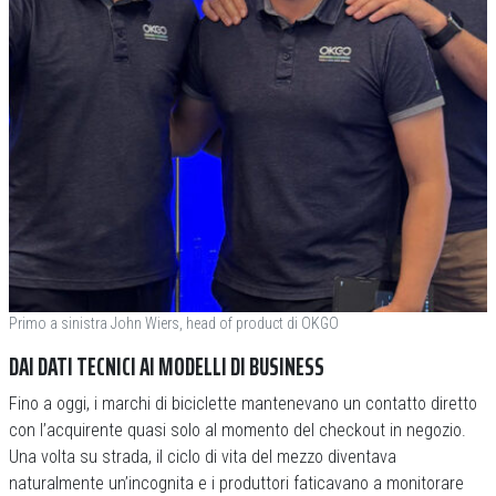
Primo a sinistra John Wiers, head of product di OKGO
DAI DATI TECNICI AI MODELLI DI BUSINESS
Fino a oggi, i marchi di biciclette mantenevano un contatto diretto
con l’acquirente quasi solo al momento del checkout in negozio.
Una volta su strada, il ciclo di vita del mezzo diventava
naturalmente un’incognita e i produttori faticavano a monitorare