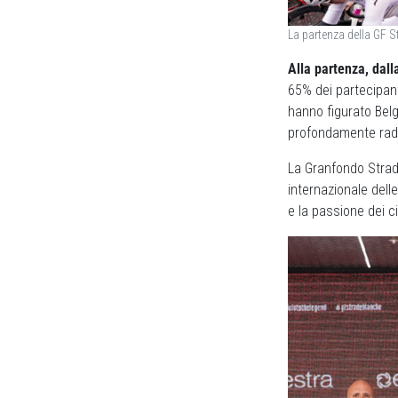
La partenza della GF S
Alla partenza, dall
65% dei partecipanti
hanno figurato Belg
profondamente rad
La Granfondo Strade
internazionale dell
e la passione dei c