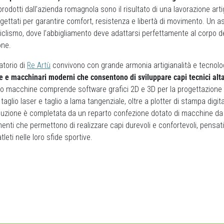
 prodotti dall’azienda romagnola sono il risultato di una lavorazione arti
rogettati per garantire comfort, resistenza e libertà di movimento. Un a
clismo, dove l’abbigliamento deve adattarsi perfettamente al corpo de
one.
ratorio di
Re Artù
convivono con grande armonia artigianalità e tecnolo
ure e macchinari moderni che consentono di sviluppare capi tecnici al
co macchine comprende software grafici 2D e 3D per la progettazione di
 taglio laser e taglio a lama tangenziale, oltre a plotter di stampa digit
oduzione è completata da un reparto confezione dotato di macchine da
menti che permettono di realizzare capi durevoli e confortevoli, pensati
eti nelle loro sfide sportive.