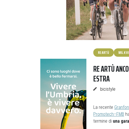
RE ARTÙ
MG.K V
RE ARTÙ ANCO
ESTRA
bicistyle
La recente
Granfon
Promotech–FMB
ha
termine di
una gara