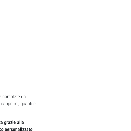
ise complete da
cappellini, guanti e
ta grazie alla
ico personalizzato