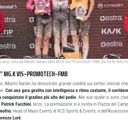
oscana, vinta da Alberto Nardin della MG.K Vis–Promotech–FMB che ha Re Artù fra 
A” MG.K VIS–PROMOTECH–FMB
e, Alberto Nardin ha dimostrato grande solidità sui settori sterrati c
ne.
Con una gara gestita con intelligenza e ritmo costante, il corrido
onquistato il gradino più alto del podio
. Alle sue spalle si sono clas
e
Patrick Facchini
, terzo. La premiazione si è svolta in Piazza del Campo
nofrio
, Head of Mass Events di RCS Sports & Events, e dell’Assessore 
orenzo Lorè
.