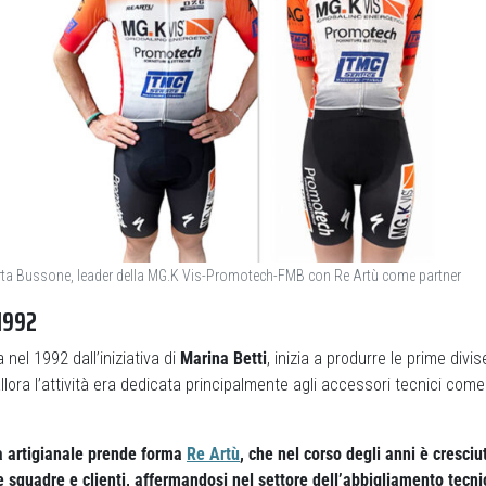
rta Bussone, leader della MG.K Vis-Promotech-FMB con Re Artù come partner
1992
a nel 1992 dall’iniziativa di
Marina Betti
, inizia a produrre le prime div
llora l’attività era dedicata principalmente agli accessori tecnici come 
a artigianale prende forma
Re Artù
, che nel corso degli anni è cresciu
 squadre e clienti, affermandosi nel settore dell’abbigliamento tecn