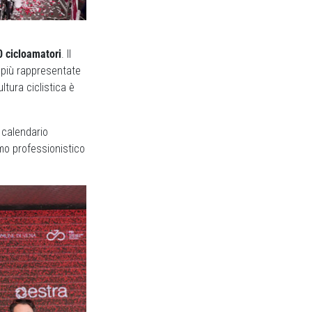
0 cicloamatori
. Il
i più rappresentate
ltura ciclistica è
 calendario
smo professionistico