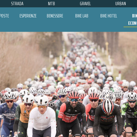
STRADA
MTB
GRAVEL
URBAN
POSTE
ESPERIENZE
BENESSERE
BIKE LAB
BIKE HOTEL
BI
ECON