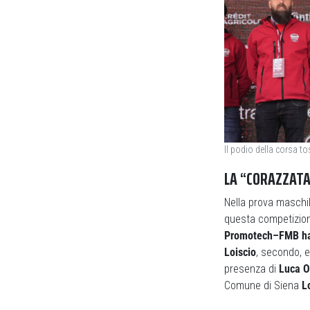
Il podio della corsa t
LA “CORAZZAT
Nella prova maschil
questa competizio
Promotech–FMB ha c
Loiscio
, secondo, 
presenza di
Luca O
Comune di Siena
L