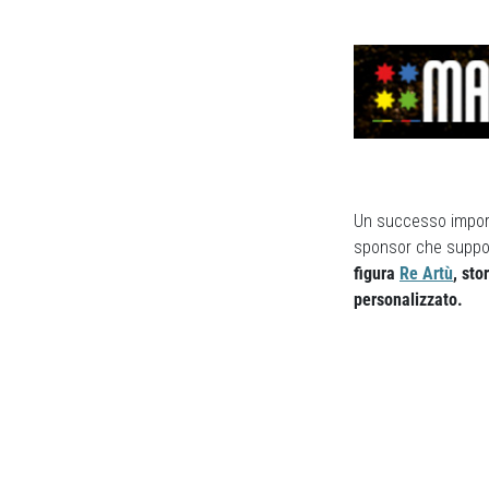
Un successo importa
sponsor che suppor
figura
Re Artù
, sto
personalizzato.