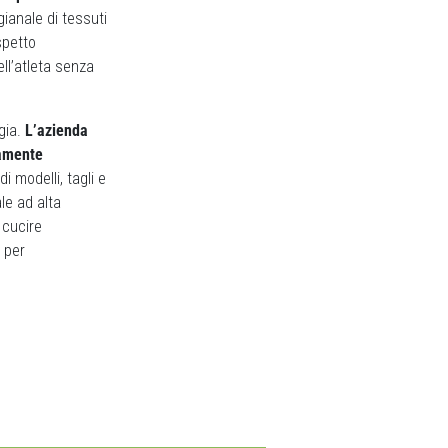
gianale di tessuti
spetto
ll’atleta senza
gia.
L’azienda
tamente
 modelli, tagli e
ale ad alta
 cucire
 per
Next