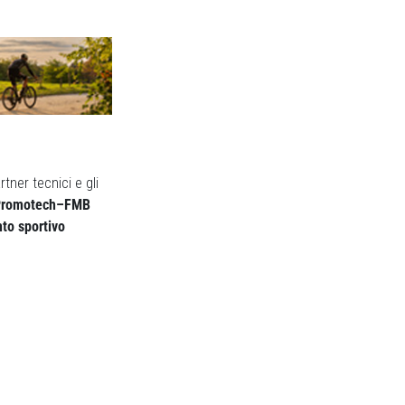
ner tecnici e gli
s–Promotech–FMB
nto sportivo