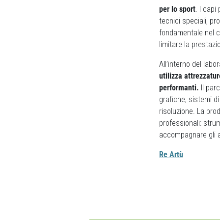
per lo sport
. I capi
tecnici speciali, p
fondamentale nel ci
limitare la prestazi
All’interno del labo
utilizza attrezzat
performanti.
Il par
grafiche, sistemi di
risoluzione. La pr
professionali: stru
accompagnare gli atl
Re Artù
Previous