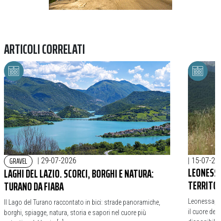
ARTICOLI CORRELATI
GRAVEL
|
29-07-2026
|
15-07-20
LEONESSA
LAGHI DEL LAZIO. SCORCI, BORGHI E NATURA:
TERRITO
TURANO DA FIABA
Leonessa, t
Il Lago del Turano raccontato in bici: strade panoramiche,
il cuore del
borghi, spiagge, natura, storia e sapori nel cuore più