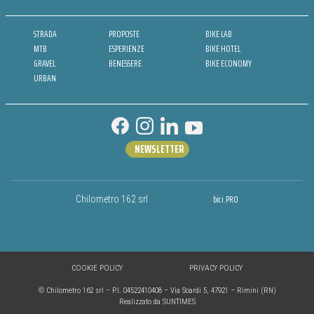
STRADA
PROPOSTE
BIKE LAB
MTB
ESPERIENZE
BIKE HOTEL
GRAVEL
BENESSERE
BIKE ECONOMY
URBAN
NEWSLETTER
bici.PRO
Chilometro 162 srl
COOKIE POLICY
PRIVACY POLICY
© Chilometro 162 srl – P.I. 04522410408 – Via Soardi 5, 47921 – Rimini (RN)
Realizzato da SUNTIMES