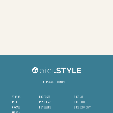
CHI SIAMO
CONTATTI
STRADA
PROPOSTE
BIKE LAB
MTB
ESPERIENZE
BIKE HOTEL
GRAVEL
BENESSERE
BIKE ECONOMY
URBAN