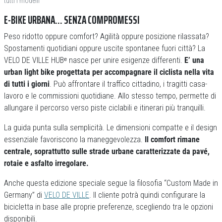
tutti i modelli
E-BIKE URBANA… SENZA COMPROMESSI
Peso ridotto oppure comfort? Agilità oppure posizione rilassata?
Spostamenti quotidiani oppure uscite spontanee fuori città? La
VELO DE VILLE HUBᵉ nasce per unire esigenze differenti.
E’ una
urban light bike progettata per accompagnare il ciclista nella vita
di tutti i giorni
. Può affrontare il traffico cittadino, i tragitti casa-
lavoro e le commissioni quotidiane. Allo stesso tempo, permette di
allungare il percorso verso piste ciclabili e itinerari più tranquilli.
La guida punta sulla semplicità. Le dimensioni compatte e il design
essenziale favoriscono la maneggevolezza.
Il comfort rimane
centrale, soprattutto sulle strade urbane caratterizzate da pavé,
rotaie e asfalto irregolare.
Anche questa edizione speciale segue la filosofia “Custom Made in
Germany” di
VELO DE VILLE
. Il cliente potrà quindi configurare la
bicicletta in base alle proprie preferenze, scegliendo tra le opzioni
disponibili.