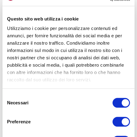
Questo sito web utilizza i cookie
Utilizziamo i cookie per personalizzare contenuti ed
annunci, per fornire funzionalità dei social media e per
La batteria Bosch da 360 Wh è inserita all’interno del telaio.
analizzare il nostro traffico. Condividiamo inoltre
L’integrazione contribuisce a migliorare l’estetica generale e a
informazioni sul modo in cui utilizza il nostro sito con i
rendere la HUBᵉ simile, nelle forme, a una tradizionale bicicletta
nostri partner che si occupano di analisi dei dati web,
urbana.
pubblicità e social media, i quali potrebbero combinarle
con altre informazioni che ha fornito loro o che hanno
raccolto dal suo utilizzo dei loro servizi.
Selezione
Necessari
del
consenso
Preferenze