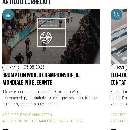
ARTICOLI CORRELATI
URBAN
URBAN
|
05-08-2026
BROMPTON WORLD CHAMPIONSHIP, IL
ECO-COUN
MONDIALE PIÙ ELEGANTE
CONTATOR
Il 5 settembre a Londra si terrà il Brompton World
Enrico Durba
Championship, il mondiale per le bici pieghevoli più famose
spiega l’impo
al mondo, in perfetto stile british […]
vantaggio d
#BICI PIEGHEVOLE
#BROMPTON
#CONTABICI
#BROMPTON WORLD CHAMPIONSHIP
#INGHILTERRA
#CONTACICL