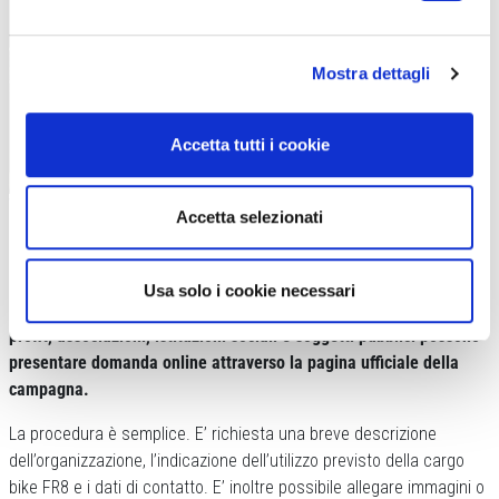
Mostra dettagli
Accetta tutti i cookie
VELO DE VILLE si conferma un marchio che guarda alla mobilità sostenibile
Accetta selezionati
per alleggerire le città
COME PARTECIPARE ALLA SELEZIONE
Usa solo i cookie necessari
Le candidature sono aperte.
Fino al prossimo 31 gennaio, enti no-
profit, associazioni, istituzioni sociali e soggetti pubblici possono
presentare domanda online attraverso la pagina ufficiale della
campagna.
La procedura è semplice. E’ richiesta una breve descrizione
dell’organizzazione, l’indicazione dell’utilizzo previsto della cargo
bike FR8 e i dati di contatto. E’ inoltre possibile allegare immagini o