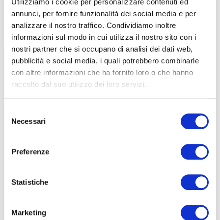
Utilizziamo i cookie per personalizzare contenuti ed
attenzione alle esigenze reali degli utenti. Donarla significa mettere
annunci, per fornire funzionalità dei social media e per
nelle mani delle organizzazioni uno strumento concreto, pronto
analizzare il nostro traffico. Condividiamo inoltre
all’uso e adattabile a molteplici scenari.
informazioni sul modo in cui utilizza il nostro sito con i
nostri partner che si occupano di analisi dei dati web,
pubblicità e social media, i quali potrebbero combinarle
con altre informazioni che ha fornito loro o che hanno
raccolto dal suo utilizzo dei loro servizi.
Selezione
Necessari
del
consenso
Preferenze
Statistiche
Marketing