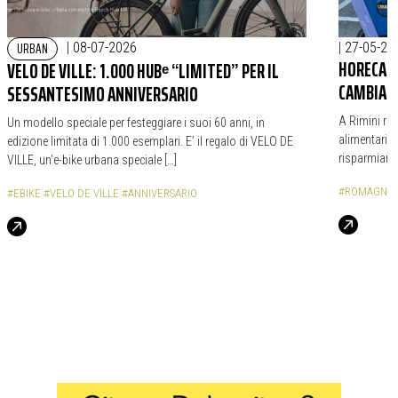
URBAN
|
08-07-2026
|
27-05-20
HORECA L
VELO DE VILLE: 1.000 HUBᵉ “LIMITED” PER IL
CAMBIAN
SESSANTESIMO ANNIVERSARIO
A Rimini ri
Un modello speciale per festeggiare i suoi 60 anni, in
alimentari l
edizione limitata di 1.000 esemplari. E’ il regalo di VELO DE
risparmiare
VILLE, un’e-bike urbana speciale […]
#ROMAGNA
#EBIKE
#VELO DE VILLE
#ANNIVERSARIO