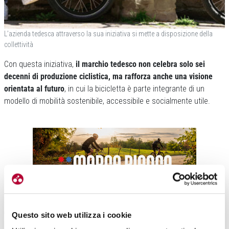
L’azienda tedesca attraverso la sua iniziativa si mette a disposizione della
collettività
Con questa iniziativa,
il marchio tedesco non celebra solo sei
decenni di produzione ciclistica, ma rafforza anche una visione
orientata al futuro
, in cui la bicicletta è parte integrante di un
modello di mobilità sostenibile, accessibile e socialmente utile.
La scelta della cargo bike FR8 da parte di
VELO DE VILLE
non è
casuale
. Si tratta di un prodotto che incarna perfettamente i valori
Questo sito web utilizza i cookie
dell’azienda: qualità costruttiva, affidabilità, personalizzazione e