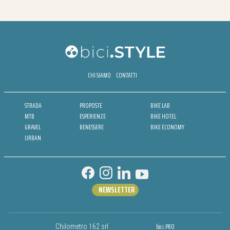
CHI SIAMO
CONTATTI
STRADA
PROPOSTE
BIKE LAB
MTB
ESPERIENZE
BIKE HOTEL
GRAVEL
BENESSERE
BIKE ECONOMY
URBAN
NEWSLETTER
bici.PRO
Chilometro 162 srl