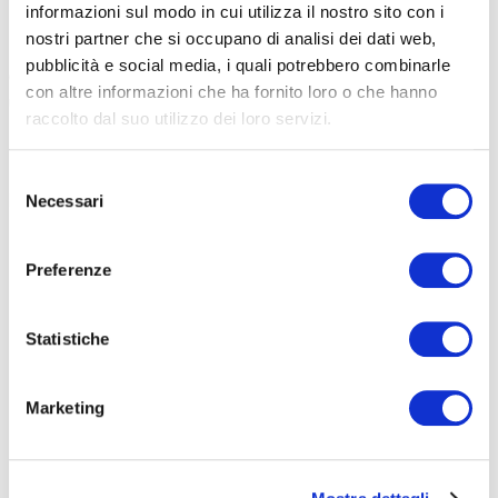
informazioni sul modo in cui utilizza il nostro sito con i
Dimensioni più contenute per l’altro modello,
Kaddy
(foto di
nostri partner che si occupano di analisi dei dati web,
apertura). Una e-bike comoda, smart e leggera.
Una cargo-bike
pubblicità e social media, i quali potrebbero combinarle
che comunque propone un ottimo rapporto tra vita quotidiana e
con altre informazioni che ha fornito loro o che hanno
uscite più esigenti
. La cargo mania, che impazza soprattutto nelle
raccolto dal suo utilizzo dei loro servizi.
metropoli, ha portato a una crescita importante di questa fetta di
mercato e anche Brera Cicli ha voluto proporre la sua visione.
Selezione
Disponibile al prezzo di 1.790 euro.
Necessari
del
consenso
Preferenze
Statistiche
Marketing