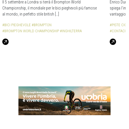
Il 5 settembre a Londra si terrà il Brompton World
Enrico Durba
Championship, il mondiale per le bici pieghevoli più famose
spiega l’impo
al mondo, in perfetto stile british […]
vantaggio d
#BICI PIEGHEVOLE
#BROMPTON
#PISTE CICL
#BROMPTON WORLD CHAMPIONSHIP
#INGHILTERRA
#CONTACICL