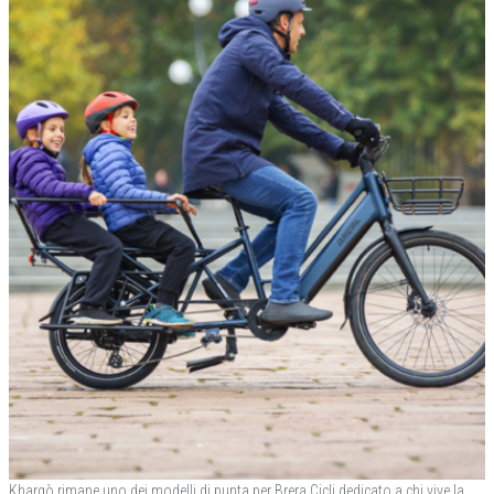
Khargò rimane uno dei modelli di punta per Brera Cicli dedicato a chi vive la