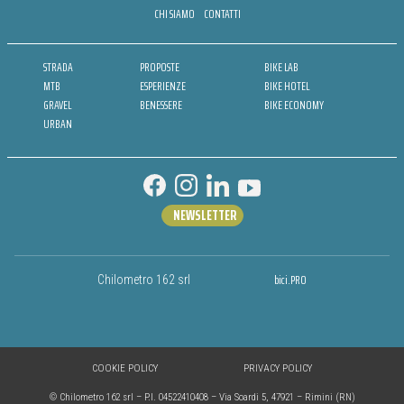
CHI SIAMO
CONTATTI
STRADA
PROPOSTE
BIKE LAB
MTB
ESPERIENZE
BIKE HOTEL
GRAVEL
BENESSERE
BIKE ECONOMY
URBAN
NEWSLETTER
bici.PRO
Chilometro 162 srl
COOKIE POLICY
PRIVACY POLICY
© Chilometro 162 srl – P.I. 04522410408 – Via Soardi 5, 47921 – Rimini (RN)