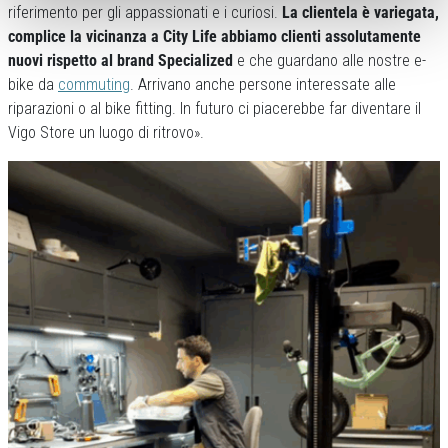
riferimento per gli appassionati e i curiosi.
La clientela è variegata,
complice la vicinanza a City Life abbiamo clienti assolutamente
nuovi rispetto al brand Specialized
e che guardano alle nostre e-
bike da
commuting
. Arrivano anche persone interessate alle
riparazioni o al bike fitting. In futuro ci piacerebbe far diventare il
Vigo Store un luogo di ritrovo».