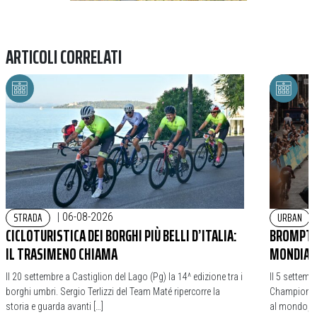
ARTICOLI CORRELATI
STRADA
URBAN
|
06-08-2026
CICLOTURISTICA DEI BORGHI PIÙ BELLI D’ITALIA:
BROMPTO
IL TRASIMENO CHIAMA
MONDIALE
Il 20 settembre a Castiglion del Lago (Pg) la 14^ edizione tra i
Il 5 settemb
borghi umbri. Sergio Terlizzi del Team Maté ripercorre la
Championshi
storia e guarda avanti […]
al mondo, in 