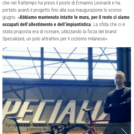
che nel frattempo ha preso il posto di Ermanno Leonardi e ha
portato avanti il progetto fino alla sua inaugurazione lo scorso
giugno. «
Abbiamo mantenuto intatte le mura, per il resto ci siamo
occupati dell’allestimento e dell’impiantistica
. La sfida che ci è
stata proposta era di ricreare, utilizzando la forza del brand
Specialized, un polo attrattivo per il ciclismo milanese».
Il progetto è partito due anni fa con Ermanno Leonardi, è stato poi portato
a termine da Gerardo Francabandiera (qui in foto)