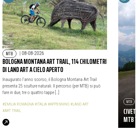
MTB
|
08-08-2026
BOLOGNA MONTANA ART TRAIL, 114 CHILOMETRI
DI LAND ART A CIELO APERTO
Inaugurato l’anno scorso, il Bologna Montana Art Trail
presenta 25 sculture naturali. Il percorso (per MTB) si può
fare in due, tre o quattro tappe […]
MTB
#EMILIA ROMAGNA
#ITALIA
#APPENNINO
#LAND ART
CIVETT
#ART TRAIL
MTB TR