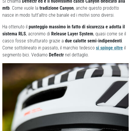
Si chiama
Deflectr ed è il nuovissimo casco Canyon dedicato alla
mtb
. Come vuole la
tradizione Canyon
, anche questo prodotto
nasce in modo tutt’altro che banale ed i motivi sono diversi.
Ha ottenuto il
punteggio massimo in fatto di sicurezza e adotta il
sistema RLS
, acronimo di
Release Layer System
, quasi come se il
casco fosse strutturato grazie a
due calotte semi-indipendenti
.
Come sottolineato in passato, il marchio tedesco
si spinge oltre
il
segmento bici. Vediamo
Deflectr
nel dettaglio.