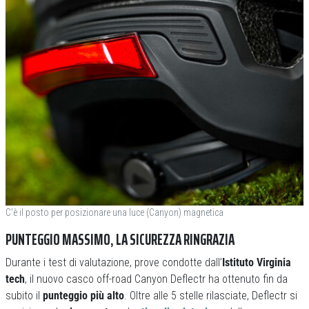
C’è il posto per posizionare una luce (Canyon) magnetica
PUNTEGGIO MASSIMO, LA SICUREZZA RINGRAZIA
Durante i test di valutazione, prove condotte dall’
Istituto Virginia
tech
, il nuovo casco off-road Canyon Deflectr ha ottenuto fin da
subito il
punteggio più alto
. Oltre alle 5 stelle rilasciate, Deflectr si