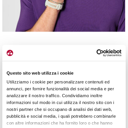
C’È ANCHE HIGHBAR, VISTO IN PRECEDENZA SUI CASCHI ROAD
Questo sito web utilizza i cookie
Canyon è stata la prima azienda
ad integrare la soluzione HighBar
per i cinturini sottogola dei caschi.
HighBar
lo abbiamo
Utilizziamo i cookie per personalizzare contenuti ed
argomentato in precedenza proprio nella categoria dei caschi
annunci, per fornire funzionalità dei social media e per
dedicati al segmento strada. Si tratta di una
struttura rigida
che si
analizzare il nostro traffico. Condividiamo inoltre
allunga direttamente dalla zona perimetrale del casco ed
unisce un
informazioni sul modo in cui utilizza il nostro sito con i
cinturino più morbido (comunque non tradizionale)
. Il classico
nostri partner che si occupano di analisi dei dati web,
gancio, o clip magnetica è sostituito da un
rotore che adegua la
pubblicità e social media, i quali potrebbero combinarle
larghezza nella zona sottogola
.
con altre informazioni che ha fornito loro o che hanno