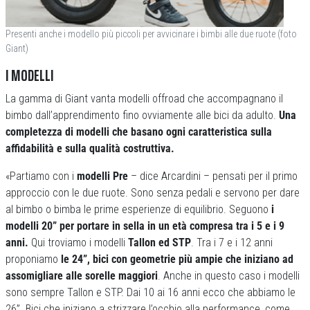
Presenti anche i modello più piccoli per avvicinare i bimbi alle due ruote (foto
Giant)
I MODELLI
La gamma di Giant vanta modelli offroad che accompagnano il
bimbo dall’apprendimento fino ovviamente alle bici da adulto.
Una
completezza di modelli che basano ogni caratteristica sulla
affidabilità e sulla qualità costruttiva.
«Partiamo con i
modelli Pre
– dice Arcardini – pensati per il primo
approccio con le due ruote. Sono senza pedali e servono per dare
al bimbo o bimba le prime esperienze di equilibrio. Seguono
i
modelli 20” per portare in sella in un età compresa tra i 5 e i 9
anni.
Qui troviamo i modelli
Tallon ed STP
. Tra i 7 e i 12 anni
proponiamo
le 24”, bici con geometrie più ampie che iniziano ad
assomigliare alle sorelle maggiori
. Anche in questo caso i modelli
sono sempre Tallon e STP. Dai 10 ai 16 anni ecco che abbiamo le
26”. Bici che iniziano a strizzare l’occhio alla performance, come