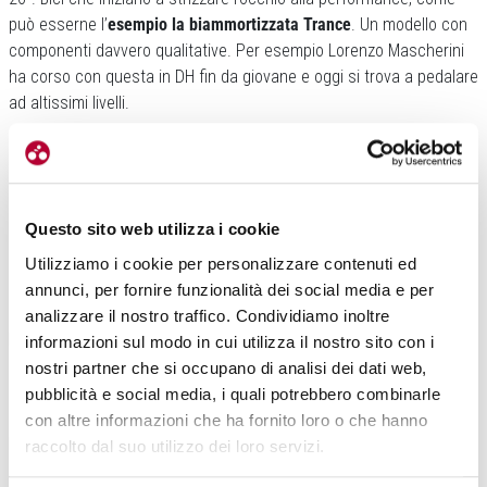
può esserne l’
esempio la biammortizzata Trance
. Un modello con
componenti davvero qualitative. Per esempio Lorenzo Mascherini
ha corso con questa in DH fin da giovane e oggi si trova a pedalare
ad altissimi livelli.
Questo sito web utilizza i cookie
Utilizziamo i cookie per personalizzare contenuti ed
annunci, per fornire funzionalità dei social media e per
«Chiude le nostra gamma la
Talon E+, la bici jr elettrica che come
analizzare il nostro traffico. Condividiamo inoltre
batteria sfrutta il range extended delle nostre bici adulto.
A
informazioni sul modo in cui utilizza il nostro sito con i
conferma di un vero e proprio ecosistema Giant, qualora un
nostri partner che si occupano di analisi dei dati web,
genitore avesse una delle nostre e-bike. A completare il discorso
pubblicità e social media, i quali potrebbero combinarle
bici jr c’è
Liv che segue l’idea di Giant, ovviamente supportando le
con altre informazioni che ha fornito loro o che hanno
bimbe in bicicletta
con dei prodotti specifici per loro. Un aspetto
raccolto dal suo utilizzo dei loro servizi.
per niente scontato che valorizza il ciclismo femminile fin da più