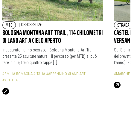
MTB
STRADA
|
08-08-2026
BOLOGNA MONTANA ART TRAIL, 114 CHILOMETRI
CASTELLU
DI LAND ART A CIELO APERTO
VERSANTI
Inaugurato l’anno scorso, il Bologna Montana Art Trail
Sui Sibillin
presenta 25 sculture naturali. Il percorso (per MTB) si può
del brevetto
fare in due, tre o quattro tappe […]
l’anno). Epi
#EMILIA ROMAGNA
#ITALIA
#APPENNINO
#LAND ART
#MARCHE
#
#ART TRAIL