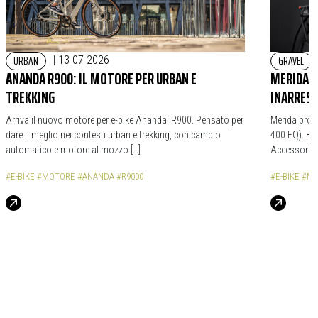
URBAN
GRAVEL
|
13-07-2026
ANANDA R900: IL MOTORE PER URBAN E
MERIDA E
TREKKING
INARREST
Arriva il nuovo motore per e-bike Ananda: R900. Pensato per
Merida prop
dare il meglio nei contesti urban e trekking, con cambio
400 EQ). Bic
automatico e motore al mozzo […]
Accessori va
#E-BIKE
#MOTORE
#ANANDA
#R9000
#E-BIKE
#ME