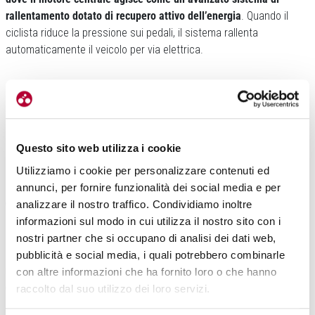
rallentamento dotato di recupero attivo dell’energia
. Quando il
ciclista riduce la pressione sui pedali, il sistema rallenta
automaticamente il veicolo per via elettrica.
Questo sito web utilizza i cookie
Utilizziamo i cookie per personalizzare contenuti ed
Un meccanismo intelligente che
reimmette
nella batteria agli ioni
annunci, per fornire funzionalità dei social media e per
di litio da 560 Wh
l’energia cinetica recuperata
. Il processo poi
analizzare il nostro traffico. Condividiamo inoltre
estende l’autonomia urbana del mezzo e riduce drasticamente
informazioni sul modo in cui utilizza il nostro sito con i
l’usura delle pastiglie dei freni fisici. Per migliorare la sicurezza
nostri partner che si occupano di analisi dei dati web,
durante le soste frequenti,
la bici adotta un originale e
pubblicità e social media, i quali potrebbero combinarle
identificativa architettura del telaio ottimizzata per lo stop-and-
con altre informazioni che ha fornito loro o che hanno
go
. Una posizione di seduta più bassa consente ai pendolari di
raccolto dal suo utilizzo dei loro servizi.
poggiare saldamente entrambi i piedi a terra ai semafori,