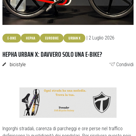
E-BIKE
HEPHA
EUROBIKE
URBAN X
| 2 Luglio 2026
HEPHA URBAN X: DAVVERO SOLO UNA E-BIKE?
bicistyle
Condividi
Ingorghi stradali, carenza di parcheggi e ore perse nel traffico
definiscono la quotidianità dei pendolari. Per risolvere queste noie