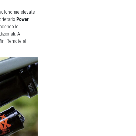
 autonomie elevate
prietario
Power
endendo le
izionali. A
Mini Remote al