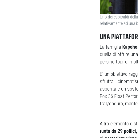
Uno dei capisaldi dell
relativamente ad una b
UNA PIATTAFO
La famiglia
Kapoho
quella di offrire un
persino tour di mo
E’ un obiettivo rag
sfrutta il cinemat
asperità e un soste
Fox 36 Float Perfo
trail/enduro, mante
Altro elemento dist
ruota da 29 pollici,