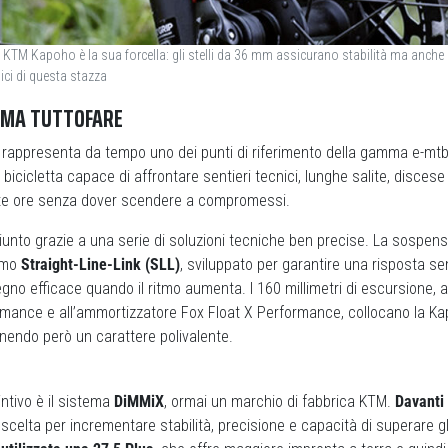
a KTM Kapoho è la sua forcella: gli stelli da 36 mm assicurano stabilità ma anche a
ici di questa stazza
RMA TUTTOFARE
rappresenta da tempo uno dei punti di riferimento della gamma e-mtb 
a bicicletta capace di affrontare sentieri tecnici, lunghe salite, disces
lte ore senza dover scendere a compromessi.
giunto grazie a una serie di soluzioni tecniche ben precise. La sospen
ismo
Straight-Line-Link (SLL)
, sviluppato per garantire una risposta sen
gno efficace quando il ritmo aumenta. I 160 millimetri di escursione, ab
rmance e all’ammortizzatore Fox Float X Performance, collocano la K
nendo però un carattere polivalente.
intivo è il sistema
DiMMiX
, ormai un marchio di fabbrica KTM.
Davanti
scelta per incrementare stabilità, precisione e capacità di superare gl