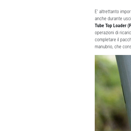
E’ altrettanto impo
anche durante usci
Tube Top Loader (
operazioni di ricar
completare il pacch
manubrio, che conse