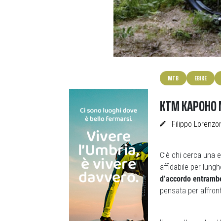
MTB
EBIKE
KTM KAPOHO M
Filippo Lorenzo
C’è chi cerca una 
affidabile per lung
d’accordo entrambe
pensata per affron