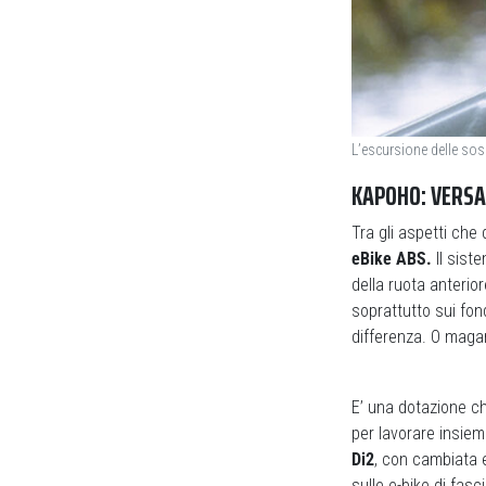
L’escursione delle sos
KAPOHO: VERSA
Tra gli aspetti ch
eBike ABS.
Il sist
della ruota anterior
soprattutto sui fon
differenza. O magar
E’ una dotazione ch
per lavorare insiem
Di2
, con cambiata 
sulle e-bike di fasc