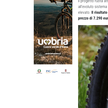
Il progetto ruota at
all’evoluto sistem
elevato.
Il risultat
prezzo di 7.290 eu