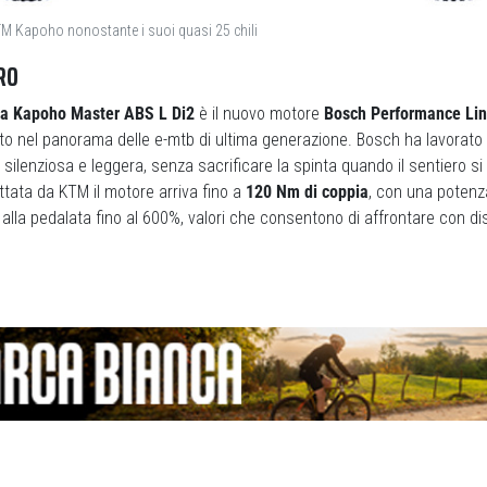
 KTM Kapoho nonostante i suoi quasi 25 chili
RO
a Kapoho Master ABS L Di2
è il nuovo motore
Bosch Performance Li
nto nel panorama delle e-mtb di ultima generazione. Bosch ha lavorat
 silenziosa e leggera, senza sacrificare la spinta quando il sentiero si
tata da KTM il motore arriva fino a
120 Nm di coppia
, con una poten
alla pedalata fino al 600%, valori che consentono di affrontare con di