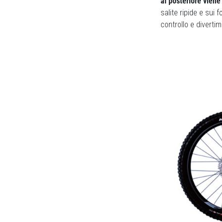
al posteriore viene
salite ripide e sui 
controllo e diverti