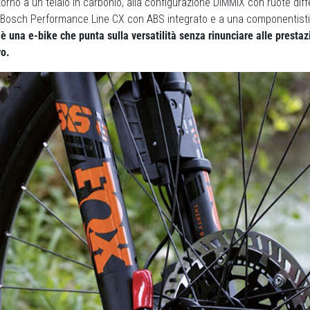
torno a un telaio in carbonio, alla configurazione DiMMiX con ruote diff
a Bosch Performance Line CX con ABS integrato e a una componentistica
o è una e-bike che punta sulla versatilità senza rinunciare alle prestazi
ro.