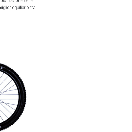
più trazione nelle
glior equilibrio tra