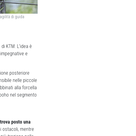
gilità di guida
di KTM. L’idea è
e impegnative e
sione posteriore
sibile nelle piccole
binati alla forcella
apoho nel segmento
 trova posto una
i ostacoli, mentre