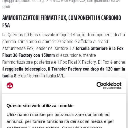
I gruppi disponibili sono gli Sram XX e X0 Eagle AXS, con guarnitura da 34
denti
AMMORTIZZATORI FIRMATI FOX, COMPONENTI IN CARBONIO
FSA
La Quercus 00 Plus si avvale in ogni dettaglio di componenti di alta
gamma. L’impianto di ammortizzazione è affidato al brand
statunitense Fox, leader nel settore. La
forcella anteriore è la Fox
Float 36 Factory con 150mm
di escursione, mentre
l’ammortizzatore posteriore è il Fox Float X Factory. Di Fox è anche
il
reggisella telescopico, il Transfer Factory con drop da 120 mm in
taglia S
e da 150mm in taglia M/L.
Altri componenti fondamentali sono stati invece affidati alla
linea
Gradient di FSA, la gamma di punta di FSA
per trail, enduro e
downhill. Il manubrio e l’attacco manubrio sono della linea FSA
Questo sito web utilizza i cookie
Gradient Carbon, mentre
le ruote sono le FSA Gradient i30 Carbon
,
con canale interno da 30 mm per ospitare anche gli pneumatici più
Utilizziamo i cookie per personalizzare contenuti ed
generosi.
annunci, per fornire funzionalità dei social media e per