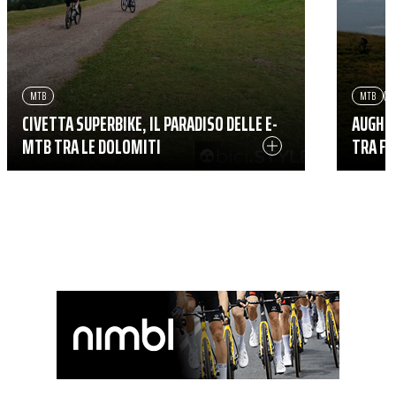
MTB
MTB
G
CIVETTA SUPERBIKE, IL PARADISO DELLE E-
AUGH, 
MTB TRA LE DOLOMITI
TRA FO