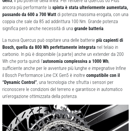
Gen5
, il più potente della linea. Per rendere la Quercus 00 Plus
ancora più performante la
spinta è stata ulteriormente aumentata,
passando da 600 a 700 Watt
di potenza massima erogata, con una
coppia che sale da 85 ad addirittura 100 Nm. Grande potenza
significa però anche necessità di una
grande batteria
.
La nuova Quercus può ospitare una delle batterie
più capienti di
Bosch, quella da 800 Wh perfettamente integrata
nel telaio in
carbonio. In più è disponibile (a parte) anche un extender da 200
Wh che porta quindi l’
autonomia complessiva a 1000 Wh
,
sufficiente anche per le avventure più lunghe e impegnative Infine
il Bosch Performance Line CX Gen5 è inoltre
compatibile con il
“Dynamic Control”
, una tecnologia che sfrutta i sensori per
riconoscere le condizioni del terreno e garantisce in automatico
un’erogazione ottimizzata della potenza.