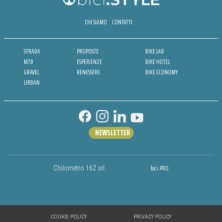
CHI SIAMO
CONTATTI
STRADA
PROPOSTE
BIKE LAB
MTB
ESPERIENZE
BIKE HOTEL
GRAVEL
BENESSERE
BIKE ECONOMY
URBAN
NEWSLETTER
bici.PRO
Chilometro 162 srl
COOKIE POLICY
PRIVACY POLICY