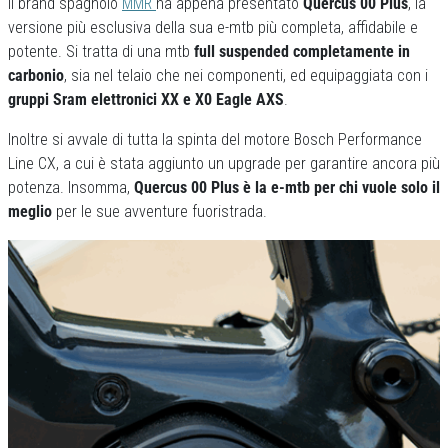
Il brand spagnolo
MMR
ha appena presentato
Quercus 00 Plus
, la
versione più esclusiva della sua e-mtb più completa, affidabile e
potente. Si tratta di una mtb
full suspended completamente in
carbonio
, sia nel telaio che nei componenti, ed equipaggiata con i
gruppi Sram elettronici XX e X0 Eagle AXS
.
Inoltre si avvale di tutta la spinta del motore Bosch Performance
Line CX, a cui è stata aggiunto un upgrade per garantire ancora più
potenza. Insomma,
Quercus 00 Plus è la e-mtb per chi vuole solo il
meglio
per le sue avventure fuoristrada.