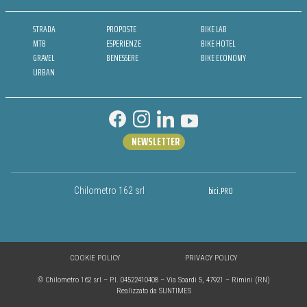
STRADA
PROPOSTE
BIKE LAB
MTB
ESPERIENZE
BIKE HOTEL
GRAVEL
BENESSERE
BIKE ECONOMY
URBAN
NEWSLETTER
bici.PRO
Chilometro 162 srl
COOKIE POLICY
PRIVACY POLICY
© Chilometro 162 srl – P.I. 04522410408 – Via Soardi 5, 47921 – Rimini (RN)
Realizzato da SUNTIMES