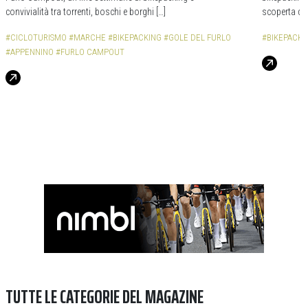
convivialità tra torrenti, boschi e borghi […]
scoperta de
#CICLOTURISMO
#MARCHE
#BIKEPACKING
#GOLE DEL FURLO
#BIKEPACKI
#APPENNINO
#FURLO CAMPOUT
TUTTE LE CATEGORIE DEL MAGAZINE