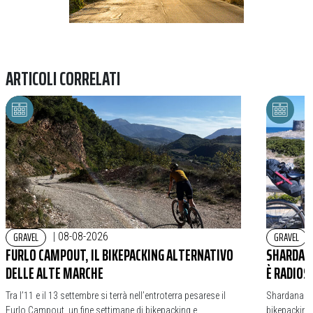
ARTICOLI CORRELATI
GRAVEL
GRAVEL
|
08-08-2026
FURLO CAMPOUT, IL BIKEPACKING ALTERNATIVO
SHARDANA
DELLE ALTE MARCHE
È RADIOS
Tra l’11 e il 13 settembre si terrà nell’entroterra pesarese il
Shardana Bi
Furlo Campout, un fine settimane di bikepacking e
bikepacking,