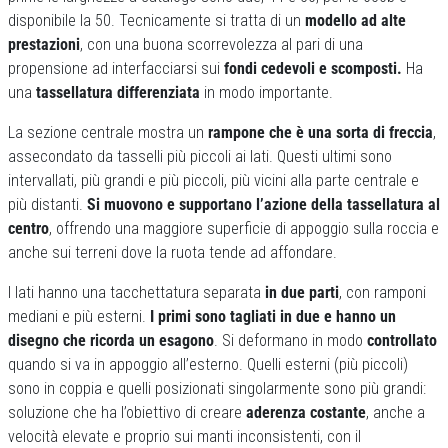
disponibile la 50. Tecnicamente si tratta di un
modello ad alte
prestazioni
, con una buona scorrevolezza al pari di una
propensione ad interfacciarsi sui
fondi cedevoli e scomposti.
Ha
una
tassellatura differenziata
in modo importante.
La sezione centrale mostra un
rampone che è una sorta di freccia
,
assecondato da tasselli più piccoli ai lati. Questi ultimi sono
intervallati, più grandi e più piccoli, più vicini alla parte centrale e
più distanti.
Si muovono e supportano l’azione della tassellatura al
centro
, offrendo una maggiore superficie di appoggio sulla roccia e
anche sui terreni dove la ruota tende ad affondare.
I lati hanno una tacchettatura separata
in due parti
, con ramponi
mediani e più esterni.
I primi sono tagliati in due e hanno un
disegno che ricorda un esagono
. Si deformano in modo
controllato
quando si va in appoggio all’esterno. Quelli esterni (più piccoli)
sono in coppia e quelli posizionati singolarmente sono più grandi:
soluzione che ha l’obiettivo di creare
aderenza costante
, anche a
velocità elevate e proprio sui manti inconsistenti, con il