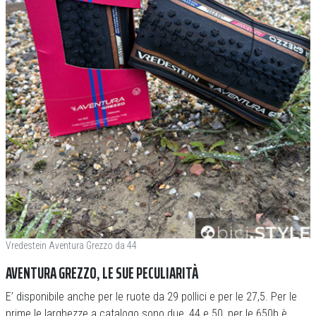
Vredestein Aventura Grezzo da 44
AVENTURA GREZZO, LE SUE PECULIARITÀ
E’ disponibile anche per le ruote da 29 pollici e per le 27,5. Per le
prime le larghezze a catalogo sono due, 44 e 50, per le 650b è