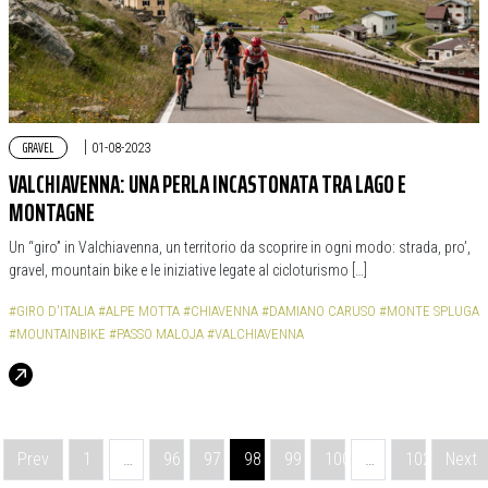
GRAVEL
|
01-08-2023
VALCHIAVENNA: UNA PERLA INCASTONATA TRA LAGO E
MONTAGNE
Un “giro” in Valchiavenna, un territorio da scoprire in ogni modo: strada, pro’,
gravel, mountain bike e le iniziative legate al cicloturismo […]
#GIRO D'ITALIA
#ALPE MOTTA
#CHIAVENNA
#DAMIANO CARUSO
#MONTE SPLUGA
#MOUNTAINBIKE
#PASSO MALOJA
#VALCHIAVENNA
Navigazione degli articoli
Prev
1
…
96
97
98
99
100
…
102
Next