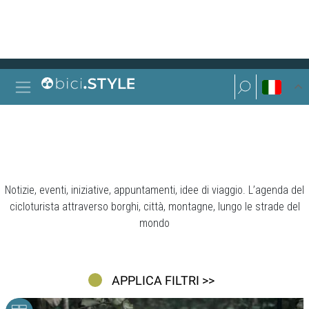
Vai al contenuto
Ricerca per:
Navigazione principale
Ricerca per:
PROPOSTE
Notizie, eventi, iniziative, appuntamenti, idee di viaggio. L’agenda del
cicloturista attraverso borghi, città, montagne, lungo le strade del
mondo
APPLICA FILTRI >>