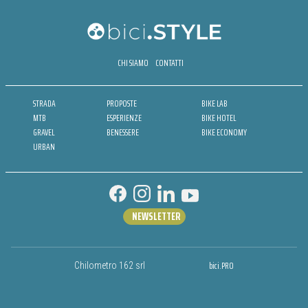
CHI SIAMO
CONTATTI
STRADA
PROPOSTE
BIKE LAB
MTB
ESPERIENZE
BIKE HOTEL
GRAVEL
BENESSERE
BIKE ECONOMY
URBAN
NEWSLETTER
bici.PRO
Chilometro 162 srl