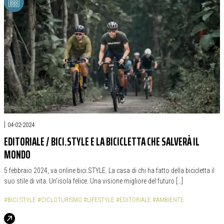
|
04-02-2024
EDITORIALE / BICI.STYLE E LA BICICLETTA CHE SALVERÀ IL
MONDO
5 febbraio 2024, va online bici.STYLE. La casa di chi ha fatto della bicicletta il
suo stile di vita. Un’isola felice. Una visione migliore del futuro […]
#BICI.STYLE
#CICLOTURISMO
#LIFESTYLE
#EDITORIALE
#AMBIENTE