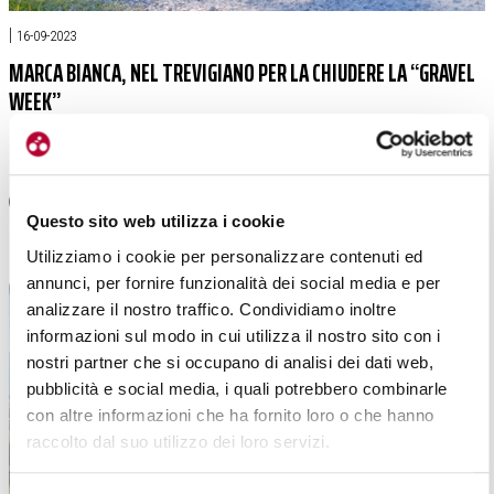
|
16-09-2023
MARCA BIANCA, NEL TREVIGIANO PER LA CHIUDERE LA “GRAVEL
WEEK”
Questo sito web utilizza i cookie
Da Asiago a Cornuda, va in scena la gravel week. Stavolta però alla Marca
Bianca sono protagonisti gli amatori. Ad attenderli quattro super percorsi […]
Utilizziamo i cookie per personalizzare contenuti ed
annunci, per fornire funzionalità dei social media e per
analizzare il nostro traffico. Condividiamo inoltre
informazioni sul modo in cui utilizza il nostro sito con i
nostri partner che si occupano di analisi dei dati web,
pubblicità e social media, i quali potrebbero combinarle
con altre informazioni che ha fornito loro o che hanno
raccolto dal suo utilizzo dei loro servizi.
Selezione
Necessari
del
consenso