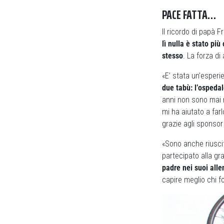
PACE FATTA…
Il ricordo di papà F
lì nulla è stato pi
stesso
. La forza di
«E’ stata un’esper
due tabù: l’ospeda
anni non sono mai r
mi ha aiutato a far
grazie agli sponsor
«Sono anche riuscit
partecipato alla gr
padre nei suoi all
capire meglio chi f