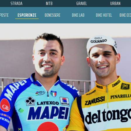
STRADA
MTB
GRAVEL
URBAN
POSTE
ESPERIENZE
BENESSERE
BIKE LAB
BIKE HOTEL
BIKE E