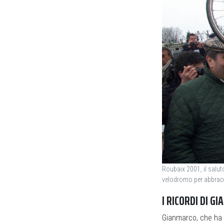
Roubaix 2001, il salut
velodromo per abbracci
I RICORDI DI G
Gianmarco, che ha se