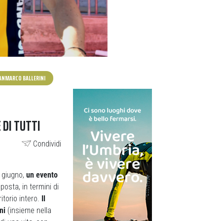
ANMARCO BALLERINI
 DI TUTTI
Condividi
4 giugno,
un evento
sposta, in termini di
itorio intero.
Il
ni
(insieme nella