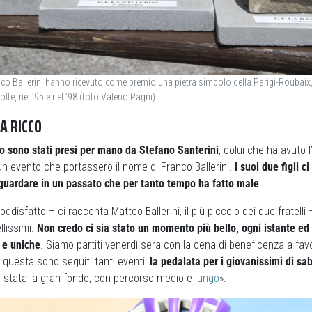
anco Ballerini hanno ricevuto come premio una pietra simbolo della Parigi-Roubaix
olte, nel ’95 e nel ’98 (foto Valerio Pagni)
A RICCO
 sono stati presi per mano da Stefano Santerini
, colui che ha avuto l
n evento che portassero il nome di Franco Ballerini.
I suoi due figli c
 guardare in un passato che per tanto tempo ha fatto male
.
isfatto – ci racconta Matteo Ballerini, il più piccolo dei due fratelli 
llissimi.
Non credo ci sia stato un momento più bello, ogni istante ed
 e uniche
. Siamo partiti venerdì sera con la cena di beneficenza a fav
 questa sono seguiti tanti eventi:
la pedalata per i giovanissimi di sab
è stata la gran fondo, con percorso medio e
lungo
».