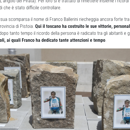
L’angolo del Pirata). Per loro si è trattato di rimettere insieme i ricordi
 che è stato difficile controllare.
 sua scomparsa il nome di Franco Ballerini riecheggia ancora forte tra l
rovincia di Pistoia.
Qui il toscano ha costruito le sue vittorie, personali
dopo tanto tempo il ricordo della persona è radicato tra gli abitanti e g
coli, ai quali Franco ha dedicato tante attenzioni e tempo
.