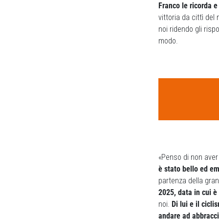
Franco le ricorda e
vittoria da cittì d
noi ridendo gli ris
modo.
«Penso di non aver
è stato bello ed e
partenza della gran
2025, data in cui è
noi.
Di lui e il cic
andare ad abbracci