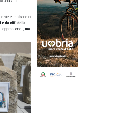
 di una vita, con
e vie e le strade di
 e da cittì della
li appassionati,
ma