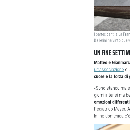
I partecipanti a La Fr
Ballerini ha vinto due v
UN FINE SETTIM
Matteo e Gianmarco
un’associazione
e u
cuore e la forza di
«Sono stanco ma sodd
giorni intensi ma be
emozioni differenti
Pediatrico Meyer. A
Infine domenica c’