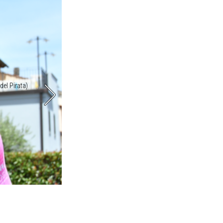
del Pirata)
Il supporto per questa prima edizione de La Franco B