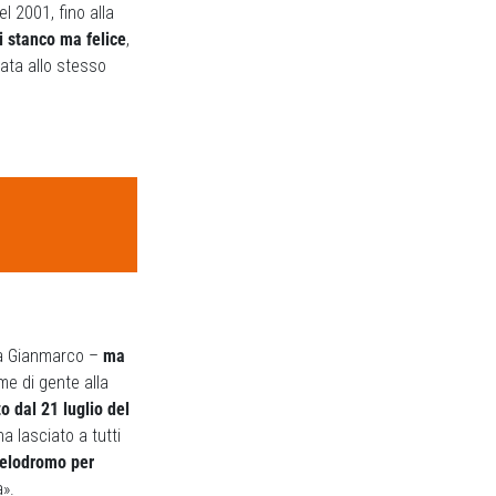
el 2001, fino alla
i stanco ma felice
,
mata allo stesso
ta Gianmarco –
ma
me di gente alla
 dal 21 luglio del
a lasciato a tutti
 velodromo per
a».