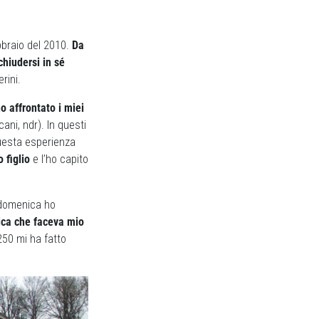
ebbraio del 2010.
Da
chiudersi in sé
erini.
o affrontato i miei
ni, ndr). In questi
questa esperienza
o figlio
e l’ho capito
i domenica ho
ica che faceva mio
250 mi ha fatto