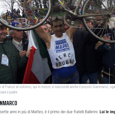
o di Franco al ciclismo, qui in mezzo si nasconde anche il piccolo Gianmarco, sga
are il padre
IANMARCO
tte anni in più di Matteo, è il primo dei due fratelli Ballerini.
Lui le im