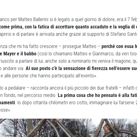
ranco per Matteo Ballerini si è legato a quel giorno di dolore, era il 7 f
ù come prima, con la fatica di accettare quanto accaduto e la voglia di 
 aprirsi e di parlare è arrivata anche grazie al supporto di Stefano Sant
ienza che mi ha fatto crescere – prosegue Matteo –
perché con essa h
le Mayer e il babbo
(così lo chiamano Matteo e Gianmarco, da veri tosca
iuscito a parlare di lui, anche solo a nominarlo mi veniva il magone, 
lo andare via.
Al suo posto c’è la sensazione di fierezza nell’essere su
 e alle persone che hanno partecipato all’evento».
o a pedalare – racconta ancora il più piccolo dei due fratelli – infatt
an fondo, nel percorso medio.
La prima cosa che ho pensato è alla fat
enamenti
. Io dopo ottanta chilometri ero cotto, immaginare lui farsene 
osse».