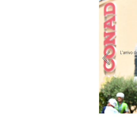
è arrivato da tantissime persone (foto Valerio Pagni)
L’arrivo d