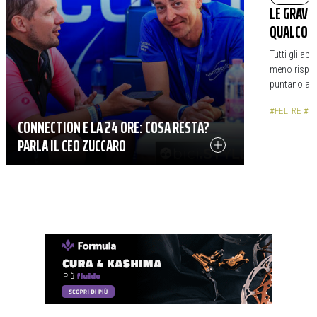
LE GRAVE
QUALCOSA
Tutti gli ap
meno rispett
puntano anch
#FELTRE
#C
CONNECTION E LA 24 ORE: COSA RESTA?
PARLA IL CEO ZUCCARO