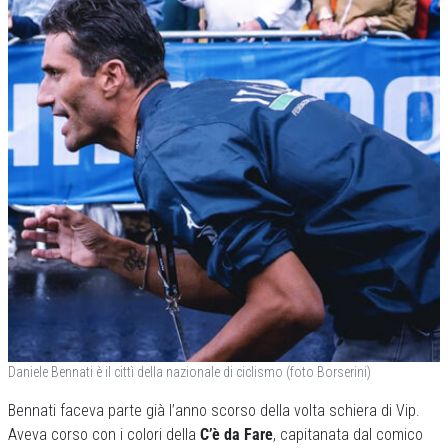
Daniele Bennati è il cittì della nazionale di ciclismo (foto Borserini)
Bennati faceva parte già l’anno scorso della volta schiera di Vip.
Aveva corso con i colori della
C’è da Fare
, capitanata dal comico