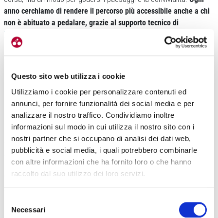
anno cerchiamo di rendere il percorso più accessibile anche a chi
non è abituato a pedalare, grazie al supporto tecnico di
YouMobility
, che fornisce bici a noleggio, soprattutto e-bike,
per
rendere l’esperienza adatta a tutti».
Questo sito web utilizza i cookie
Utilizziamo i cookie per personalizzare contenuti ed
annunci, per fornire funzionalità dei social media e per
analizzare il nostro traffico. Condividiamo inoltre
informazioni sul modo in cui utilizza il nostro sito con i
nostri partner che si occupano di analisi dei dati web,
Accompagnati dalle guide escursionistiche di
Fiab Umbria
e
Fiab
pubblicità e social media, i quali potrebbero combinarle
Foligno
(con la collaborazione della ciclostorica
“La Francescana”
),
con altre informazioni che ha fornito loro o che hanno
dopo la sosta all’antico
Frantoio Carletti
, sempre a Campello,
i
raccolto dal suo utilizzo dei loro servizi.
ciclisti hanno visitato il Tempietto sul Clitunno,
prezioso edificio
longobardo
inserito nel sito seriale UNESCO “Longobardi in Italia”
.
Rientrando verso Trevi, l’ultima tappa è stata al
Frantoio dei Sapori
,
Selezione
Necessari
seguita dalla visita alla chiesa della Madonna delle Lacrime,
dove si
del