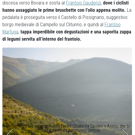
discesa verso Bovara e sosta al
Frantoio Gaudenzi
,
dove i ciclisti
hanno assaggiato le prime bruschette con l’olio appena molito.
La
pedalata è proseguita verso il Castello di Pissignano, suggestivo
borgo medievale di Campello sul Clitunno, e quindi al
Frantoio
Marfuga
,
tappa imperdibile con degustazioni e una saporita zuppa
di legumi servita all’interno del frantoio.
Uno dei tratti più suggestivi della fascia olivata tra Spoleto e Assisi, che si
candida a diventare patrimonio Unesco