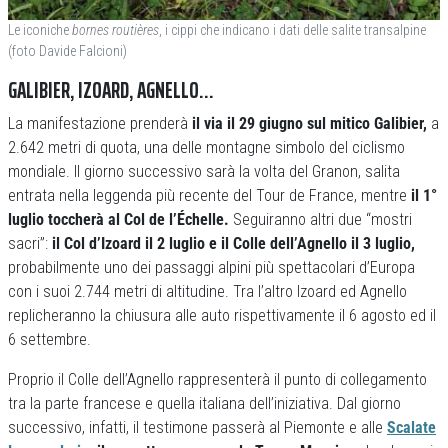
Le iconiche
bornes routières
, i cippi che indicano i dati delle salite transalpine
(foto Davide Falcioni)
GALIBIER, IZOARD, AGNELLO…
La manifestazione prenderà
il via il 29 giugno sul mitico Galibier,
a
2.642 metri di quota, una delle montagne simbolo del ciclismo
mondiale. Il giorno successivo sarà la volta del Granon, salita
entrata nella leggenda più recente del Tour de France, mentre
il 1°
luglio toccherà al Col de l’Échelle.
Seguiranno altri due “mostri
sacri”:
il Col d’Izoard il 2 luglio e il Colle dell’Agnello il 3 luglio,
probabilmente uno dei passaggi alpini più spettacolari d’Europa
con i suoi 2.744 metri di altitudine. Tra l’altro Izoard ed Agnello
replicheranno la chiusura alle auto rispettivamente il 6 agosto ed il
6 settembre.
Proprio il Colle dell’Agnello rappresenterà il punto di collegamento
tra la parte francese e quella italiana dell’iniziativa. Dal giorno
successivo, infatti, il testimone passerà al Piemonte e alle
Scalate