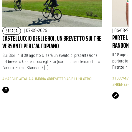
STRADA
|
07-08-2026
|
06-08-20
PARTE LA
CASTELLUCCIO DEGLI EROI, UN BREVETTO SUI TRE
RANDONNÉ
VERSANTI PER L’ALTOPIANO
Il 18 agost
Sui Sibillini il 30 agosto ci sarà un evento di presentazione
portare tant
del brevetto Castelluccio egli Eroi (comunque ottenibile tutto
Firenze iniz
l’anno). Epic o Standard? […]
#TOSCANA
#MARCHE
#ITALIA
#UMBRIA
#BREVETTO
#SIBILLINI
#EROI
#FIRENZE-R