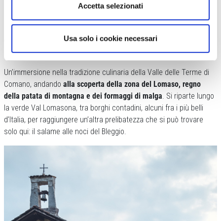
incontaminati,
la scoperta di nuovi territori passa anche dal cibo
.
Accetta selezionati
Questo è l’incipit dell’itinerario “Km0 Unesco Comano Gravel
Experience”.
Un bike tour per chi vuole unire i pedali e la buona
Usa solo i cookie necessari
cucina
: sostenibile, genuina e a Km 0.
Un’immersione nella tradizione culinaria della Valle delle Terme di
Comano, andando
alla scoperta della zona del Lomaso, regno
della patata di montagna e dei formaggi di malga
. Si riparte lungo
la verde Val Lomasona, tra borghi contadini, alcuni fra i più belli
d’Italia, per raggiungere un’altra prelibatezza che si può trovare
solo qui: il salame alle noci del Bleggio.