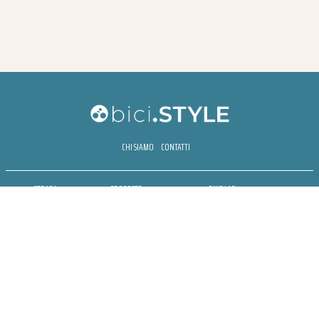
CHI SIAMO
CONTATTI
STRADA
PROPOSTE
BIKE LAB
MTB
ESPERIENZE
BIKE HOTEL
GRAVEL
BENESSERE
BIKE ECONOMY
URBAN
NEWSLETTER