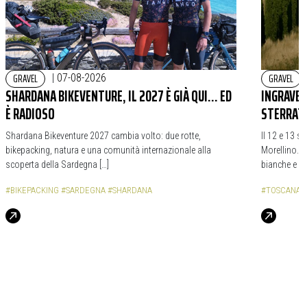
GRAVEL
GRAVEL
|
07-08-2026
SHARDANA BIKEVENTURE, IL 2027 È GIÀ QUI… ED
INGRAVEL
È RADIOSO
STERRAT
Shardana Bikeventure 2027 cambia volto: due rotte,
Il 12 e 13 s
bikepacking, natura e una comunità internazionale alla
Morellino. 
scoperta della Sardegna […]
bianche e da
#BIKEPACKING
#SARDEGNA
#SHARDANA
#TOSCANA