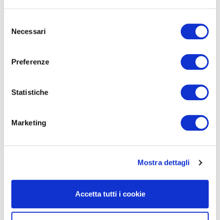
asfaltate, per immergersi completamente nella natura e nei borghi
più caratteristici
: è questo il filo conduttore del percorso del Lago
Selezione
di Tenno: un lento muoversi tra spiagge, olivaie e montagne.
Necessari
del
consenso
Preferenze
Statistiche
Marketing
Un altro itinerario che si sviluppa in questa vallata è
il Comano
Gravel Experience
. Una pedalata che si sviluppa dal lago di Garda
fino alle Dolomiti del Brenta, con passaggi suggestivi su gole e
Mostra dettagli
ponti mozzafiato. Si attraversano i territori del fiume Sarca e del
Limarò, per poi sbucare nella zona del Bleggio Inferiore.
Accetta tutti i cookie
Ma il gravel non è solo pedalare e scoprire luoghi nuovi e