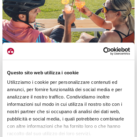
Questo sito web utilizza i cookie
Utilizziamo i cookie per personalizzare contenuti ed
annunci, per fornire funzionalità dei social media e per
Al termine di ogni itinerario è possibile rilassarsi sulle sponde del lago di
analizzare il nostro traffico. Condividiamo inoltre
Garda (foto Prugnola)
informazioni sul modo in cui utilizza il nostro sito con i
IL TERRITORIO DI COMANO
nostri partner che si occupano di analisi dei dati web,
pubblicità e social media, i quali potrebbero combinarle
Un viaggio diverso attraverso i panorami che hanno caratterizzato i
con altre informazioni che ha fornito loro o che hanno
recenti
campionati italiani
su strada.
Lontani dalle strade
raccolto dal suo utilizzo dei loro servizi.