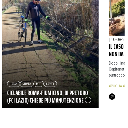
|
10-08-20
IL CASO 
NON DA T
Dopo l’inaug
Capitanata 
purtroppo m
URBAN
STRADA
MTB
GRAVEL
#PUGLIA
#C
CICLABILE ROMA-FIUMICINO, DI PRETORO
(FCI LAZIO) CHIEDE PIÙ MANUTENZIONE