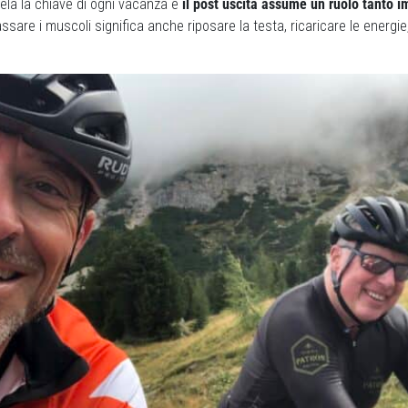
ivela la chiave di ogni vacanza e
il post uscita assume un ruolo tanto 
ilassare i muscoli significa anche riposare la testa, ricaricare le energi