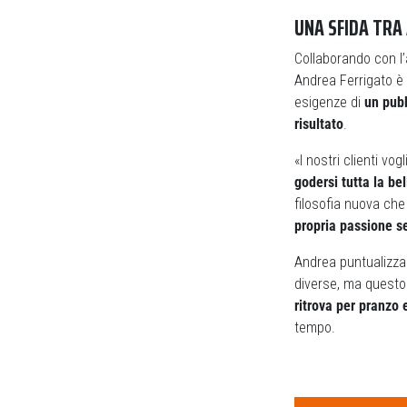
UNA SFIDA TRA 
Collaborando con l
Andrea Ferrigato è 
esigenze di
un pubb
risultato
.
«I nostri clienti v
godersi tutta la be
filosofia nuova che
propria passione s
Andrea puntualizza 
diverse, ma questo 
ritrova per pranzo e
tempo.