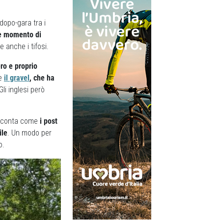
dopo-gara tra i
me momento di
e anche i tifosi.
ro e proprio
me
il gravel
, che ha
 Gli inglesi però
racconta come
i post
ile
. Un modo per
o.