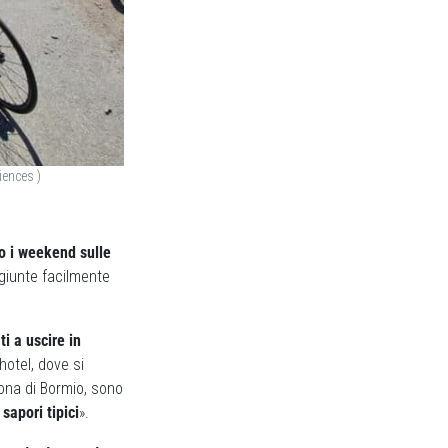
iences )
o i weekend sulle
giunte facilmente
ti a uscire in
hotel, dove si
zona di Bormio, sono
sapori tipici
».