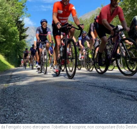
da Ferrigato sono eterogenei: l’obiettivo è scoprire, non conquistare (foto Desti