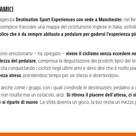
AMICI
’agenzia
Destination Sport Experiences con sede a Manchester
, nel R
semplice tracciare una mappa del cicloturismo inglese in Italia, sottol
lico che è da sempre abituato a pedalare per godersi l’esperienza più
ogliono emozionarsi – ha spiegato –
vivere il ciclismo senza eccedere n
llezza del pedalare
, compresa la degustazione dei prodotti tipici del ter
 sta conquistando i ciclisti negli ultimi anni e devo dire che è molto p
enza stress
, prendendosi tempo per se stessi e divertendosi».
anche come i gruppi, con i quali condivide le destinazioni, pedalino a 
non risulta mai un ostacolo, anzi.
Si ritrova il piacere dell’attesa, ci s
 si riparte di nuovo
. La sfida diventa un gioco, la bici resta un mezzo 