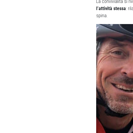
La convivialità si r
l’attività stessa
: r
spina.