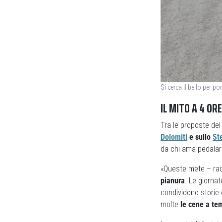
Si cerca il bello per 
IL MITO A 4 OR
Tra le proposte del
Dolomiti
e sullo
St
da chi ama pedalare
«Queste mete – ra
pianura
. Le giornat
condividono storie 
molte
le cene a tem