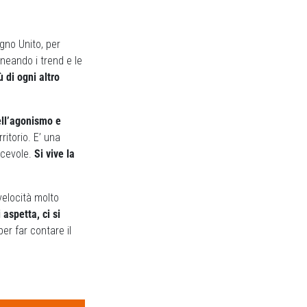
egno Unito, per
ineando i trend e le
 di ogni altro
ell’agonismo e
ritorio. E’ una
iacevole.
Si vive la
velocità molto
i aspetta, ci si
per far contare il