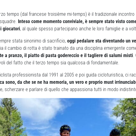
terzo tempo (dal francese troisième mi-temps) è il tradizionale incontro 
e squadre.
Inteso come momento conviviale, è sempre stato visto co
i giocatori
, al quale spesso partecipano anche le loro famiglie e a volt
sempre stata sinonimo di sacrificio,
oggi pedalare sta diventando un ve
talia il cambio di rotta è stato trainato da una disciplina emergente co
e a pranzo, il piatto di pasta godereccio e il tagliere di salumi misti
.
li del fatto che il terzo tempo sia qualcosa di fondamentale.
iclista professionista dal 1991 al 2005 e poi guida cicloturistica, ci 
ca sono, da che se ne ha memoria, un vero e proprio must irrinunciab
re, scherzare e parlare di quello che appassiona tutti in modo indistint