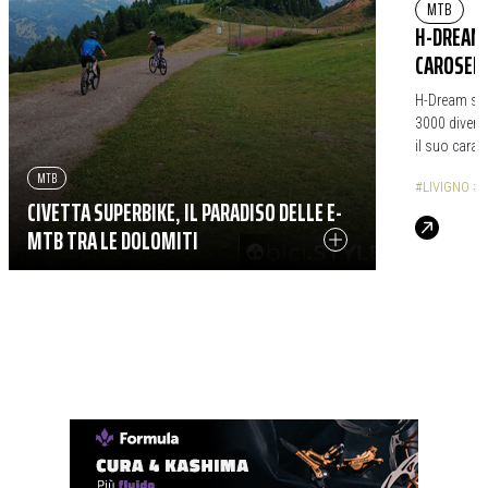
MTB
|
H-DREAM 
CAROSELL
H-Dream si r
3000 diventa
il suo caratt
MTB
#LIVIGNO
#C
CIVETTA SUPERBIKE, IL PARADISO DELLE E-
MTB TRA LE DOLOMITI