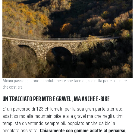
Alcuni passaggi sono assolutamente spettacolari, sia nella parte collinare
che costiera
UN TRACCIATO PER MTB E GRAVEL, MA ANCHE E-BIKE
E’ un percorso di 123 chilometri per la sua gran parte sterrato,
adattissimo alla mountain bike e alla gravel ma che negli ultimi
tempi sta diventando sempre più popolato anche da bici a
pedalata assistita.
Chiaramente con gomme adatte al percorso,