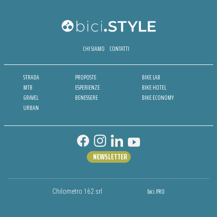
CHI SIAMO
CONTATTI
STRADA
PROPOSTE
BIKE LAB
MTB
ESPERIENZE
BIKE HOTEL
GRAVEL
BENESSERE
BIKE ECONOMY
URBAN
NEWSLETTER
bici.PRO
Chilometro 162 srl