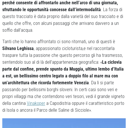
perché consente di affrontarlo anche nell’arco di una giornata,
sfruttando le opportunità concesse dall’intermodalità
. La forza di
questo tracciato è data proprio dalla varietà del suo tracciato e di
quello che offre, con alcuni passaggi che arrivano davvero a un
soffio dall’acqua.
Tanti che lo hanno affrontato ci sono ritornati, uno di questi è
Silvano Leghissa
, appassionato cicloturista,e nel raccontarla
traspare tutta la passione che questo percorso gli ha trasmesso,
sentendolo suo al di là dell’appartenenza geografica: «
La ciclovia
parte dal confine, prende spunto da Muggia, ultimo lembo d’Italia
a est, un bellissimo centro legato a doppio filo al mare ma con
un’architettura che ricorda fortemente Venezia
. Da lì si parte
passando per bellissimi borghi sloveni. In certi casi sono veri e
propri villaggi ma che contendono veri tesori, vedi il grande vigneto
della cantina
Vinakoper
a Capodistria oppure il caratteristico porto
di Isola o ancora il Parco delle Saline di Sicciole».