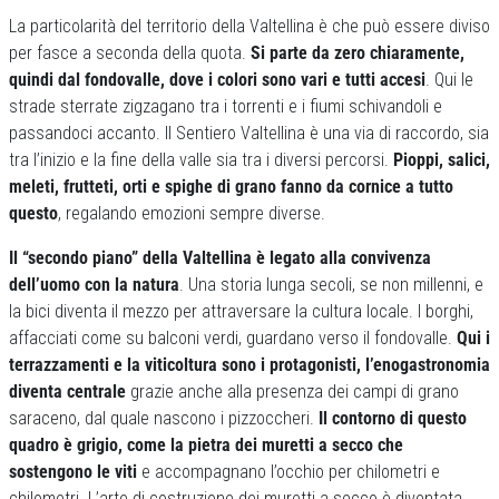
La particolarità del territorio della Valtellina è che può essere diviso
per fasce a seconda della quota.
Si parte da zero chiaramente,
quindi dal fondovalle, dove i colori sono vari e tutti accesi
. Qui le
strade sterrate zigzagano tra i torrenti e i fiumi schivandoli e
passandoci accanto. Il Sentiero Valtellina è una via di raccordo, sia
tra l’inizio e la fine della valle sia tra i diversi percorsi.
Pioppi, salici,
meleti, frutteti, orti e spighe di grano fanno da cornice a tutto
questo
, regalando emozioni sempre diverse.
Il “secondo piano” della Valtellina è legato alla convivenza
dell’uomo con la natura
. Una storia lunga secoli, se non millenni, e
la bici diventa il mezzo per attraversare la cultura locale. I borghi,
affacciati come su balconi verdi, guardano verso il fondovalle.
Qui i
terrazzamenti e la viticoltura sono i protagonisti, l’enogastronomia
diventa centrale
grazie anche alla presenza dei campi di grano
saraceno, dal quale nascono i pizzoccheri.
Il contorno di questo
quadro è grigio, come la pietra dei muretti a secco che
sostengono le viti
e accompagnano l’occhio per chilometri e
chilometri. L’arte di costruzione dei muretti a secco è diventata