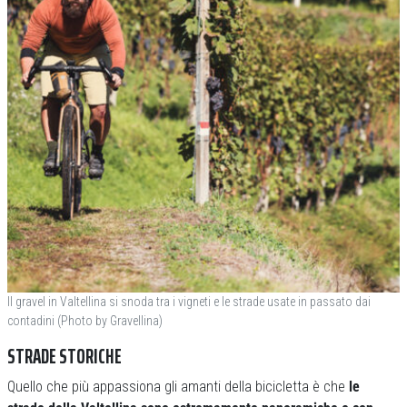
Il gravel in Valtellina si snoda tra i vigneti e le strade usate in passato dai
contadini (Photo by Gravellina)
STRADE STORICHE
Quello che più appassiona gli amanti della bicicletta è che
le