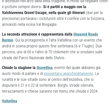
e distribuiti nell’arco della bella stagione, in modo da regalare colori
e profumi sempre diversi.
Si è partiti a maggio con la
Valchiavenna Gravel Escape, nella quale gli itinerari
(due per la
precisione) portavano i cicloturisti oltre il confine con la Svizzera,
arrivando nella vicina Val Bregaglia.
La seconda attrazione è rappresentata dalla
Unpaved Roads
Bormio
. Qui la protagonista è l’alta Valtellina con un evento che
andrà in scena proprio questo fine settimana (6 e 7 luglio). Due
percorsi, uno di 60 e l’altro di 70 chilometri che si snodano sulle
strade del Parco Nazionale dello Stelvio.
Chiude la stagione la
Gravellina
, evento del quale abbiamo già
avuto modo di parlare e di
presentarvi approfonditamente
. La
ruralità e le sue strade sono al centro dell’iniziativa, che si
disputerà il 21 e il 22 di settembre. Borghi, strade sterrate,
terrazzamenti e chiese saranno nel menu che chiude il 2024.
Valtellina