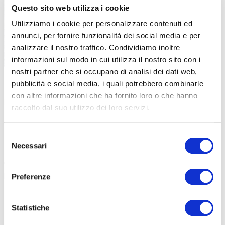
Questo sito web utilizza i cookie
Utilizziamo i cookie per personalizzare contenuti ed
annunci, per fornire funzionalità dei social media e per
analizzare il nostro traffico. Condividiamo inoltre
informazioni sul modo in cui utilizza il nostro sito con i
nostri partner che si occupano di analisi dei dati web,
Bormio è diventata anche il centro per gli amanti delle ruote grasse, non solo
degli stradisti (Photo by Unpaved Roads)
pubblicità e social media, i quali potrebbero combinarle
con altre informazioni che ha fornito loro o che hanno
L’attico, in questo condominio naturale, è occupato dai boschi
. Il
raccolto dal suo utilizzo dei loro servizi.
colore predominante è il marrone dei castagni, dei larici e degli
abeti. Le abitazioni tipiche di queste quote sono i maggenghi,
Selezione
quelle che una volta erano le prime soste dei contadini che
Necessari
del
salivano verso gli alpeggi.
Lassù venivano prodotti i formaggi, tra
consenso
cui il Bitto, altro elemento fondamentale della tradizione dei
pizzoccheri
.
Preferenze
Statistiche