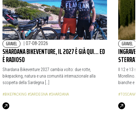
GRAVEL
GRAVEL
|
07-08-2026
SHARDANA BIKEVENTURE, IL 2027 È GIÀ QUI… ED
INGRAVEL
È RADIOSO
STERRAT
Shardana Bikeventure 2027 cambia volto: due rotte,
Il 12 e 13 s
bikepacking, natura e una comunità internazionale alla
Morellino. 
scoperta della Sardegna […]
bianche e da
#BIKEPACKING
#SARDEGNA
#SHARDANA
#TOSCANA