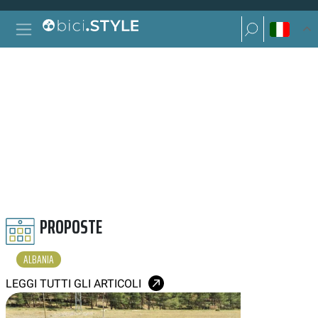
Vai al contenuto
Ricerca per:
Navigazione principale
Ricerca per:
ALBANIA
PROPOSTE
ALBANIA
LEGGI TUTTI GLI ARTICOLI