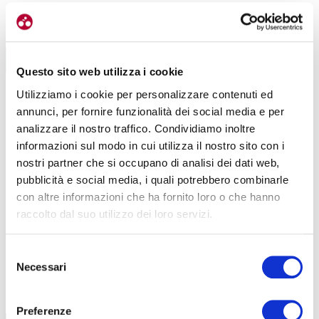
ESPERIENZE
GRAVEL
Questo sito web utilizza i cookie
DOPO L’ALBANIA, PASSAGGIO IN
ALBANIA
ALBANIA
GRECIA: L’EPILOGO DEL VIAGGIO
AMICI IN
Utilizziamo i cookie per personalizzare contenuti ed
annunci, per fornire funzionalità dei social media e per
LEGGI TUTTI GLI ARTICOLI
|
|
19-10-2022
17-10-202
analizzare il nostro traffico. Condividiamo inoltre
informazioni sul modo in cui utilizza il nostro sito con i
nostri partner che si occupano di analisi dei dati web,
pubblicità e social media, i quali potrebbero combinarle
con altre informazioni che ha fornito loro o che hanno
raccolto dal suo utilizzo dei loro servizi.
Selezione
Necessari
del
TUTTE LE CATEGORIE DEL MAGAZINE
consenso
Preferenze