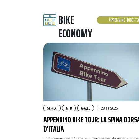
BIKE
APPENNINO-BIKE-T
ECONOMY
STRADA
MTB
GRAVEL
|
28-11-2025
APPENNINO BIKE TOUR: LA SPINA DORS
D’ITALIA