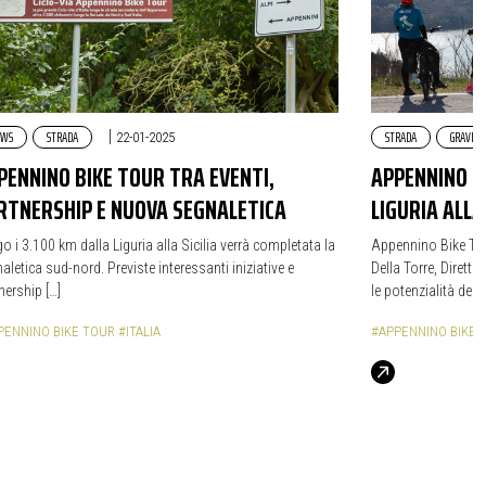
EWS
STRADA
|
STRADA
GRAVEL
22-01-2025
PENNINO BIKE TOUR TRA EVENTI,
APPENNINO B
RTNERSHIP E NUOVA SEGNALETICA
LIGURIA ALLA 
o i 3.100 km dalla Liguria alla Sicilia verrà completata la
Appennino Bike Tour
aletica sud-nord. Previste interessanti iniziative e
Della Torre, Dirett
nership […]
le potenzialità del 
PENNINO BIKE TOUR
#ITALIA
#APPENNINO BIKE 