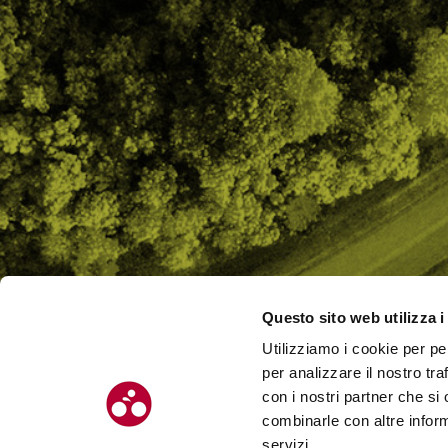
Questo sito web utilizza i
Utilizziamo i cookie per pe
CHI SI
per analizzare il nostro tra
CONTAT
con i nostri partner che si
combinarle con altre inform
servizi.