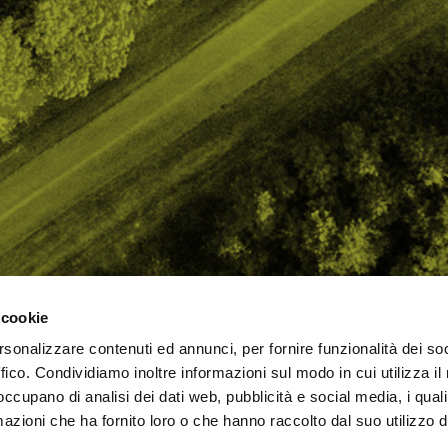
 cookie
rsonalizzare contenuti ed annunci, per fornire funzionalità dei so
AMO
STRADA
PROPOSTE
BIKE LAB
Ch
ffico. Condividiamo inoltre informazioni sul modo in cui utilizza il 
TI
MTB
ESPERIENZE
BIKE HOTEL
bic
 occupano di analisi dei dati web, pubblicità e social media, i qual
GRAVEL
BENESSERE
BIKE ECONOMY
azioni che ha fornito loro o che hanno raccolto dal suo utilizzo d
URBAN