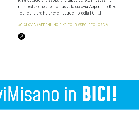
Ieri a Spoleto si è svolta una tappa dell’ABT Festival, la
manifestazione che promuove la ciclovia Appennino Bike
Tour e che ora ha anche il patrocinio della FCI […]
#CICLOVIA
#APPENNINO BIKE TOUR
#SPOLETONORCIA