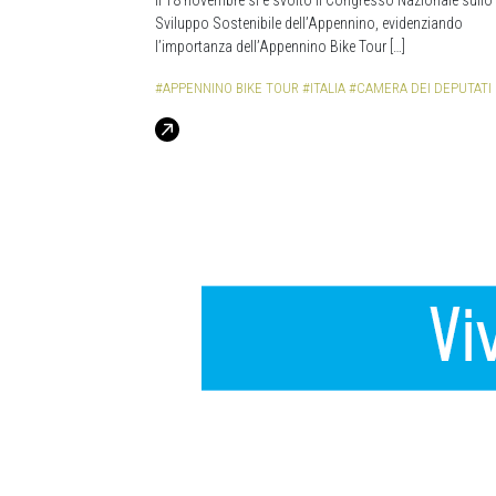
Il 18 novembre si è svolto il Congresso Nazionale sullo
Sviluppo Sostenibile dell’Appennino, evidenziando
l’importanza dell’Appennino Bike Tour […]
#APPENNINO BIKE TOUR
#ITALIA
#CAMERA DEI DEPUTATI