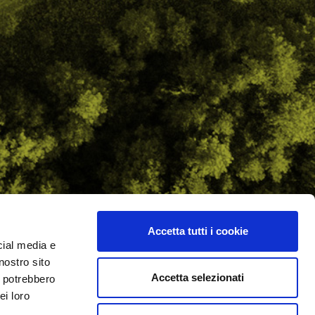
Accetta tutti i cookie
cial media e
ilometro 162 srl
nostro sito
i.PRO
Accetta selezionati
i potrebbero
ei loro