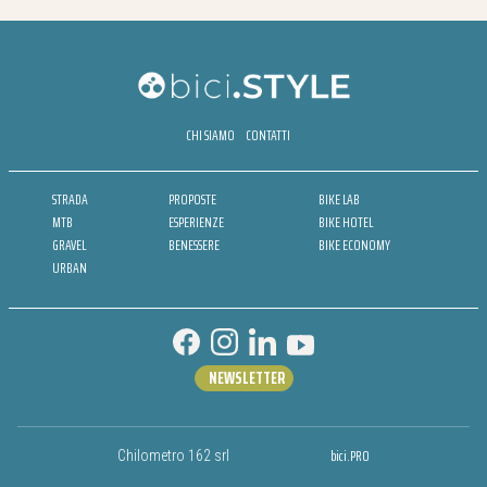
CHI SIAMO
CONTATTI
STRADA
PROPOSTE
BIKE LAB
MTB
ESPERIENZE
BIKE HOTEL
GRAVEL
BENESSERE
BIKE ECONOMY
URBAN
NEWSLETTER
bici.PRO
Chilometro 162 srl