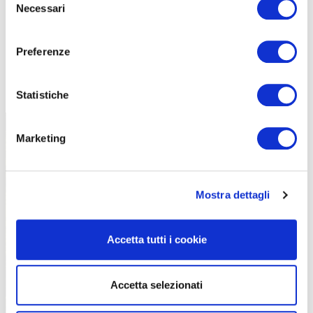
Necessari
del
consenso
Preferenze
TUTTE LE CATEGORIE DEL MAGAZINE
Statistiche
Marketing
Mostra dettagli
PROPOSTE
Accetta tutti i cookie
Accetta selezionati