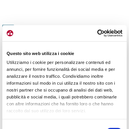
ESPERIENZE
MUSEO DEL GHISALLO: UNA PAGINA DI
FAUSTO-COPPI
STORIA DEL CICLISMO
LEGGI TUTTI GLI ARTICOLI
Questo sito web utilizza i cookie
|
07-10-2022
Utilizziamo i cookie per personalizzare contenuti ed
annunci, per fornire funzionalità dei social media e per
analizzare il nostro traffico. Condividiamo inoltre
informazioni sul modo in cui utilizza il nostro sito con i
nostri partner che si occupano di analisi dei dati web,
pubblicità e social media, i quali potrebbero combinarle
con altre informazioni che ha fornito loro o che hanno
raccolto dal suo utilizzo dei loro servizi.
Selezione