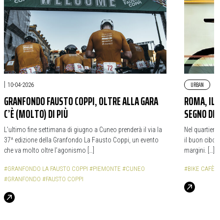
|
URBAN
10-04-2026
GRANFONDO FAUSTO COPPI, OLTRE ALLA GARA
ROMA, IL 
C’È (MOLTO) DI PIÙ
SEGNO DEL
L’ultimo fine settimana di giugno a Cuneo prenderà il via la
Nel quartiere
37^ edizione della Granfondo La Fausto Coppi, un evento
il buon cibo 
che va molto oltre l’agonismo […]
margini. […]
#GRANFONDO LA FAUSTO COPPI
#PIEMONTE
#CUNEO
#BIKE CAFÈ
#
#GRANFONDO
#FAUSTO COPPI