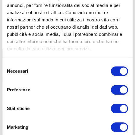
annunci, per fornire funzionalità dei social media e per
analizzare il nostro traffico. Condividiamo inoltre
informazioni sul modo in cui utilizza il nostro sito con i
nostri partner che si occupano di analisi dei dati web,
TUTTE LE CATEGORIE DEL MAGAZINE
pubblicità e social media, i quali potrebbero combinarle
con altre informazioni che ha fornito loro o che hanno
raccolto dal suo utilizzo dei loro servizi.
Selezione
Necessari
del
consenso
Preferenze
PROPOSTE
Statistiche
Marketing