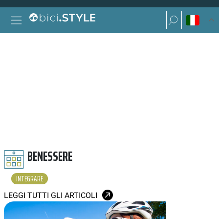
Vai al contenuto
Ricerca per:
Navigazione principale
Ricerca per:
INTEGRARE
BENESSERE
INTEGRARE
LEGGI TUTTI GLI ARTICOLI