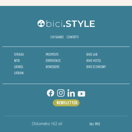
CHI SIAMO
CONTATTI
STRADA
PROPOSTE
BIKE LAB
MTB
ESPERIENZE
BIKE HOTEL
GRAVEL
BENESSERE
BIKE ECONOMY
URBAN
NEWSLETTER
bici.PRO
Chilometro 162 srl