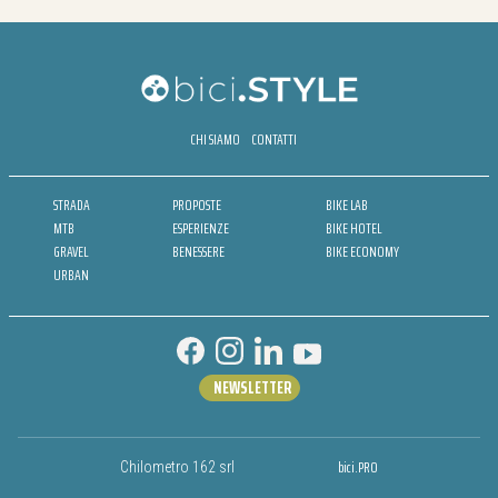
CHI SIAMO
CONTATTI
STRADA
PROPOSTE
BIKE LAB
MTB
ESPERIENZE
BIKE HOTEL
GRAVEL
BENESSERE
BIKE ECONOMY
URBAN
NEWSLETTER
bici.PRO
Chilometro 162 srl