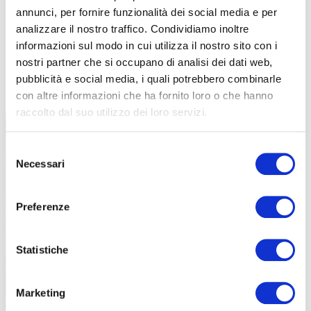
annunci, per fornire funzionalità dei social media e per
analizzare il nostro traffico. Condividiamo inoltre
informazioni sul modo in cui utilizza il nostro sito con i
nostri partner che si occupano di analisi dei dati web,
TUTTE LE CATEGORIE DEL MAGAZINE
pubblicità e social media, i quali potrebbero combinarle
con altre informazioni che ha fornito loro o che hanno
raccolto dal suo utilizzo dei loro servizi.
Selezione
Necessari
del
consenso
Preferenze
PROPOSTE
Statistiche
Marketing