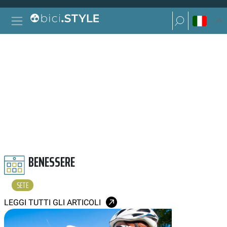
Vai al contenuto
Ricerca per:
Navigazione principale
Ricerca per:
SETE
BENESSERE
SETE
LEGGI TUTTI GLI ARTICOLI