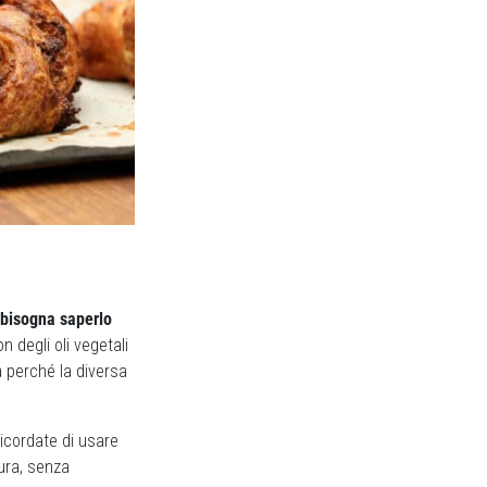
i bisogna saperlo
on degli oli vegetali
ia perché la diversa
Ricordate di usare
tura, senza