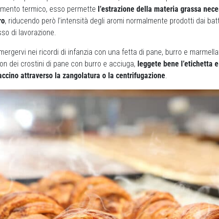
tamento termico, esso permette
l’estrazione della materia grassa nece
ro
, riducendo però l’intensità degli aromi normalmente prodotti dai batte
esso di lavorazione.
mergervi nei ricordi di infanzia con una fetta di pane, burro e marmella
 con dei crostini di pane con burro e acciuga,
leggete bene l’etichetta e
accino
attraverso la zangolatura o la centrifugazione
.