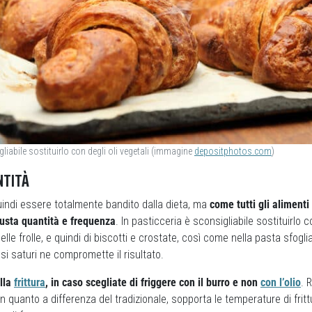
gliabile sostituirlo con degli oli vegetali (immagine
depositphotos.com
)
NTITÀ
uindi essere totalmente bandito dalla dieta, ma
come tutti gli aliment
usta quantità e frequenza
. In pasticceria è sconsigliabile sostituirlo c
elle frolle, e quindi di biscotti e crostate, così come nella pasta sfogl
si saturi ne compromette il risultato.
alla
frittura
, in caso scegliate di friggere con il burro e non
con l’olio
. 
 in quanto a differenza del tradizionale, sopporta le temperature di frit