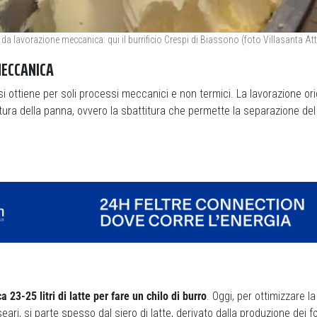
a da lavorazione meccanica: qui il burrificio Crespi di Biassono (foto Villasanta Att
ECCANICA
 si ottiene per soli processi meccanici e non termici. La lavorazione o
atura della panna, ovvero la sbattitura che permette la separazione del
 23-25 litri di latte per fare un chilo di burro
. Oggi, per ottimizzare l
seari, si parte spesso dal siero di latte, derivato dalla produzione dei 