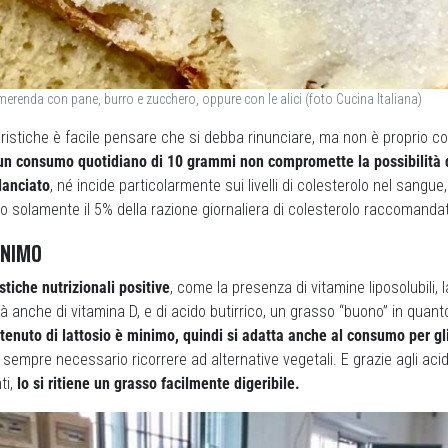
 merenda con pane, burro e zucchero, oppure con le alici (foto Cucina Italiana)
istiche è facile pensare che si debba rinunciare, ma non è proprio cos
un consumo quotidiano di 10 grammi non compromette la possibilità 
lanciato
, né incide particolarmente sui livelli di colesterolo nel sangu
 solamente il 5% della razione giornaliera di colesterolo raccomanda
INIMO
stiche nutrizionali positive
, come la presenza di vitamine liposolubili, l
à anche di vitamina D, e di acido butirrico, un grasso “buono” in quanto
ntenuto di lattosio è minimo, quindi si adatta anche al consumo per gli
 sempre necessario ricorrere ad alternative vegetali. E grazie agli aci
ti,
lo si ritiene un grasso facilmente digeribile.