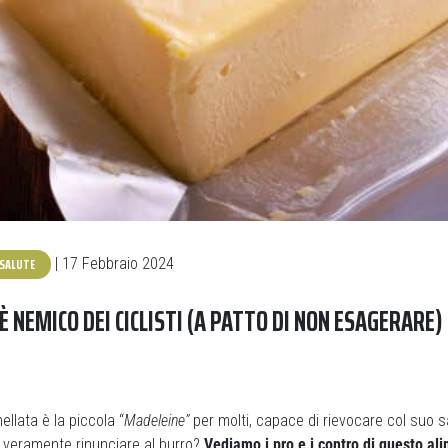
SALUTE
| 17 Febbraio 2024
È NEMICO DEI CICLISTI (A PATTO DI NON ESAGERARE)
llata è la piccola “
Madeleine”
per molti, capace di rievocare col suo 
ve veramente rinunciare al burro?
Vediamo i pro e i contro di questo al