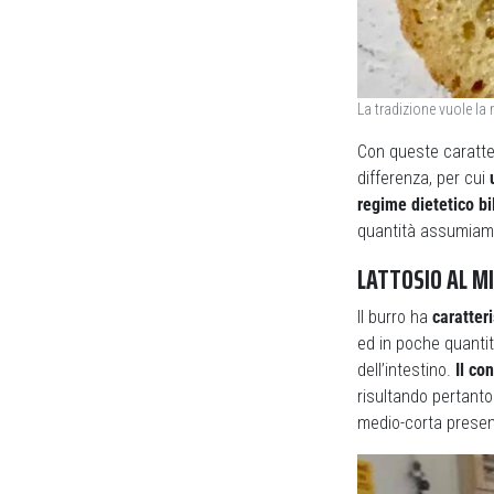
La tradizione vuole la
Con queste caratter
differenza, per cui
regime dietetico bi
quantità assumiamo
LATTOSIO AL M
Il burro ha
caratteri
ed in poche quantit
dell’intestino.
Il co
risultando pertanto
medio-corta presen