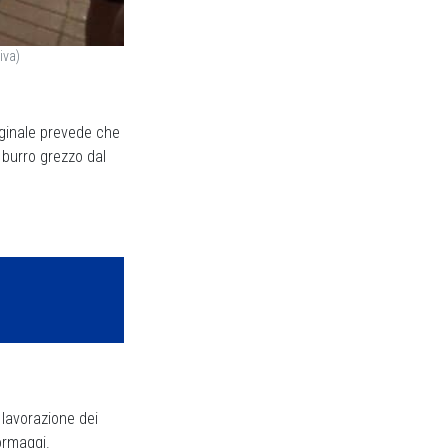
iva)
riginale prevede che
 burro grezzo dal
a lavorazione dei
formaggi.