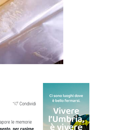
Condividi
sapore le memorie
imento, per capirne