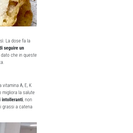
ì. La dose fa la
di seguire un
e, dato che in queste
ta.
a vitamina A, E, K
 migliora la salute
 intolleranti
, non
di grassi a catena