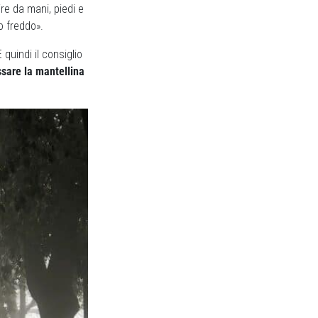
ire da mani, piedi e
o freddo».
quindi il consiglio
ssare la mantellina