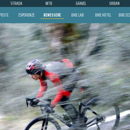
STRADA
MTB
GRAVEL
URBAN
POSTE
ESPERIENZE
BENESSERE
BIKE LAB
BIKE HOTEL
BIKE E