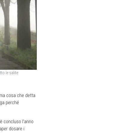
to le salite
ima cosa che detta
ega perché
 è concluso l’anno
aper dosare i