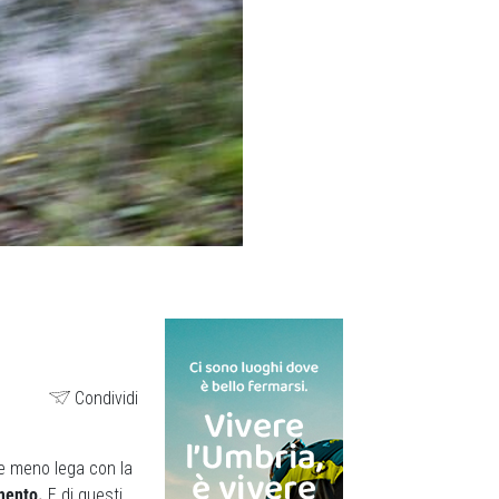
Condividi
he meno lega con la
imento.
E di questi