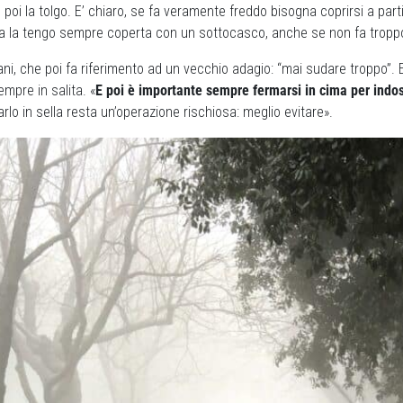
, poi la tolgo. E’ chiaro, se fa veramente freddo bisogna coprirsi a part
sta la tengo sempre coperta con un sottocasco, anche se non fa tropp
ani, che poi fa riferimento ad un vecchio adagio: “mai sudare troppo”. E 
empre in salita. «
E poi è importante sempre fermarsi in cima per indo
arlo in sella resta un’operazione rischiosa: meglio evitare».