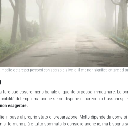
meglio optare per percorsi con scarso dislivello, il che non significa evitare del tut
O
 da fare può essere meno banale di quanto si possa immaginare. La pr
sponibilità di tempo, ma anche se ne dispone di parecchio Cassani spi
 non esagerare.
glie in base al proprio stato di preparazione. Molto dipende da come si
on si fermano più e tutto sommato lo consiglio anche io, ma bisogna s