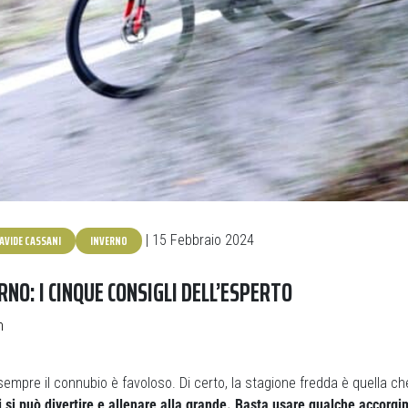
AVIDE CASSANI
INVERNO
| 15 Febbraio 2024
RNO: I CINQUE CONSIGLI DELL’ESPERTO
n
 sempre il connubio è favoloso. Di certo, la stagione fredda è quella c
ci si può divertire e allenare alla grande. Basta usare qualche accorg