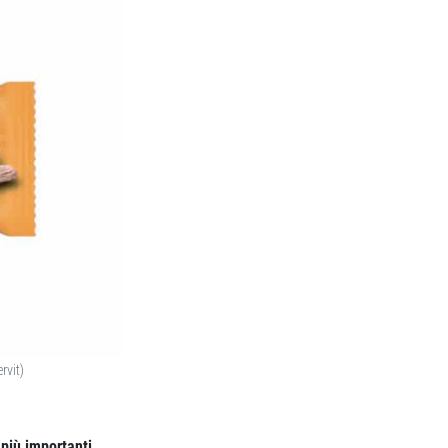
rvit)
più importanti