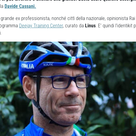
rla
Davide Cassani.
grande ex professionista, nonché cittì della nazionale, opinionista Rai 
programma
Deejay Training Center
, curato da
Linus
. E’ quindi l’identikit
i.