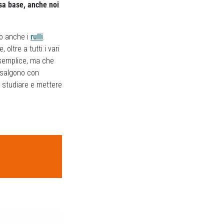
sa base, anche noi
no anche i
rulli
.
ltre a tutti i vari
emplice, ma che
e salgono con
a studiare e mettere