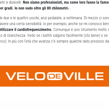
tri e dislivelli.
Non siamo professionisti, ma come loro fanno la famo
 gradi. Io non vado oltre gli 80 chilometri
».
 le due e le quattro uscite, anzi pedalate, a settimana. Di mezzo ci so
ere una certa sensibilità. Io per esempio, anche se mi conosco bene, o
tilizzare il cardiofrequenzimetro.
Comunque è uno strumento molto s
to di stanchezza. Vedo se i battiti salgono facilmente (sto bene) o s
anco). In più con l’età che avanza c’è sempre qualche dato prezioso d