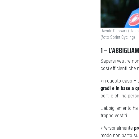
Davide Cassani (classe
(foto Sprint Cycling)
1 – L’ABBIGLIA
Sapersi vestire non
così efficienti che
«In questo caso – 
gradi e in base a q
corti e chi ha pers
L’abbigliamento ha 
troppo vestiti.
«Personalmente
pr
modo non parto supe