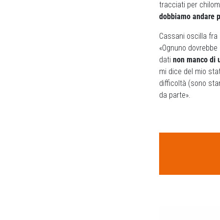
tracciati per chilome
dobbiamo andare per
Cassani oscilla fra
«Ognuno dovrebbe av
dati
non manco di u
mi dice del mio sta
difficoltà (sono st
da parte».