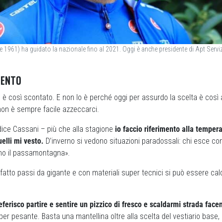
 1961) ha guidato la nazionale fino al 2021. Oggi è anche presidente di Apt Ser
MENTO
 è così scontato. E non lo è perché oggi per assurdo la scelta è così a
 non è sempre facile azzeccarci.
dice Cassani – più che alla stagione
io faccio riferimento alla tempera
uelli mi vesto.
D’inverno si vedono situazioni paradossali: chi esce con
ino il passamontagna».
fatto passi da gigante e con materiali super tecnici si può essere ca
eferisco partire e sentire un pizzico di fresco e scaldarmi strada face
r pesante. Basta una mantellina oltre alla scelta del vestiario base, 