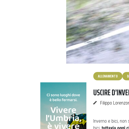
ALLENAMENTO
D
USCIRE D’INVE
Filippo Lorenzo
Inverno e bici, non
bici,
tuttavia oggi 