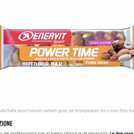
alla frutta secca fornisce i nutrienti giusti, per le temparature che ci sono (foto Ene
ZIONE
o dei professionisti non si hanno chissà quali necessità.
Le due cose 