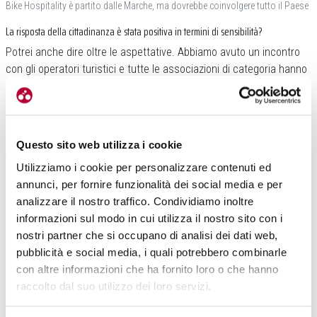
Bike Hospitality è partito dalle Marche, ma dovrebbe coinvolgere tutto il Paese
La risposta della cittadinanza è stata positiva in termini di sensibilità?
Potrei anche dire oltre le aspettative. Abbiamo avuto un incontro
con gli operatori turistici e tutte le associazioni di categoria hanno
mostrato ampio interesse. La Federalberghi ad esempio ci ha
chiesto di programmare una serie di riunioni per interventi
strutturali.
Noi abbiamo segnalato come hotel, B&B, agriturismo
abbiamo tutte necessità diverse e quindi servono incontri specifici
Questo sito web utilizza i cookie
categoria per categoria
. Devo poi sottolineare il grande interesse
Utilizziamo i cookie per personalizzare contenuti ed
dell’
Anci
. Ci sono già comuni del territorio come Castellaneta,
annunci, per fornire funzionalità dei social media e per
Ginosa, Crispiano, Carosino che vogliono aderire, è il segno che
analizzare il nostro traffico. Condividiamo inoltre
stiamo procedendo nella giusta direzione.
informazioni sul modo in cui utilizza il nostro sito con i
In occasione della conferenza stampa di presentazione del progetto Bike
nostri partner che si occupano di analisi dei dati web,
Hospitality, è stata presentata la maglia delle rappresentative di Federciclismo
pubblicità e social media, i quali potrebbero combinarle
Puglia, prodotta dall’azienda campana
D’Aniello Sportswear
. Qual è il legame?
con altre informazioni che ha fornito loro o che hanno
E’ molto forte. La maglia, realizzata dal
designer Giuseppe
Loverre
,
raccolto dal suo utilizzo dei loro servizi.
è l’immagine del progetto. Il fatto che al suo interno ci siano i loghi
dell’
Anci Puglia
e della
Regione
, oltre a quelli di
Pugliapromozione
e