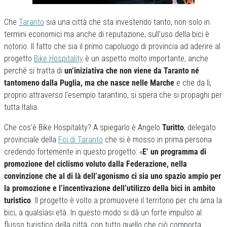
Che
Taranto
sia una città che sta investendo tanto, non solo in
termini economici ma anche di reputazione, sull’uso della bici è
notorio. Il fatto che sia il primo capoluogo di provincia ad aderire al
progetto
Bike Hospitality
è un aspetto molto importante, anche
perché si tratta di
un’iniziativa che non viene da Taranto né
tantomeno dalla Puglia, ma che nasce nelle Marche
e che da lì,
proprio attraverso l’esempio tarantino, si spera che si propaghi per
tutta Italia.
Che cos’è Bike Hospitality? A spiegarlo è Angelo
Turitto
, delegato
provinciale della
Fci di Taranto
che si è mosso in prima persona
credendo fortemente in questo progetto: «
E’ un programma di
promozione del ciclismo voluto dalla Federazione, nella
convinzione che al di là dell’agonismo ci sia uno spazio ampio per
la promozione e l’incentivazione dell’utilizzo della bici in ambito
turistico
. Il progetto è volto a promuovere il territorio per chi ama la
bici, a qualsiasi età. In questo modo si dà un forte impulso al
flusso turistico della città, con tutto quello che ciò comporta