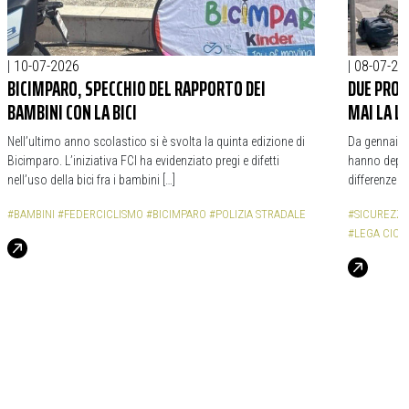
|
10-07-2026
|
08-07-20
BICIMPARO, SPECCHIO DEL RAPPORTO DEI
DUE PROP
BAMBINI CON LA BICI
MAI LA L
Nell’ultimo anno scolastico si è svolta la quinta edizione di
Da gennaio 
Bicimparo. L’iniziativa FCI ha evidenziato pregi e difetti
hanno depos
nell’uso della bici fra i bambini […]
differenze 
#BAMBINI
#FEDERCICLISMO
#BICIMPARO
#POLIZIA STRADALE
#SICUREZZ
#LEGA CICL