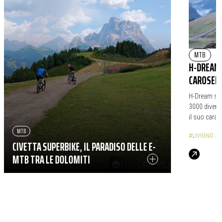
MTB
|
H-DREAM 
CAROSELL
H-Dream si r
3000 diventa
il suo caratt
MTB
#LIVIGNO
#C
CIVETTA SUPERBIKE, IL PARADISO DELLE E-
MTB TRA LE DOLOMITI