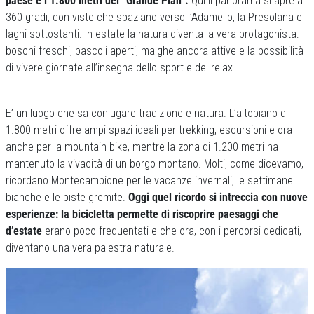
paese e i 1.800 metri del “Grande Plan”.
Qui il panorama si apre a
360 gradi, con viste che spaziano verso l’Adamello, la Presolana e i
laghi sottostanti. In estate la natura diventa la vera protagonista:
boschi freschi, pascoli aperti, malghe ancora attive e la possibilità
di vivere giornate all’insegna dello sport e del relax.
E’ un luogo che sa coniugare tradizione e natura. L’altopiano di
1.800 metri offre ampi spazi ideali per trekking, escursioni e ora
anche per la mountain bike, mentre la zona di 1.200 metri ha
mantenuto la vivacità di un borgo montano. Molti, come dicevamo,
ricordano Montecampione per le vacanze invernali, le settimane
bianche e le piste gremite.
Oggi quel ricordo si intreccia con nuove
esperienze: la bicicletta permette di riscoprire paesaggi che
d’estate
erano poco frequentati e che ora, con i percorsi dedicati,
diventano una vera palestra naturale.