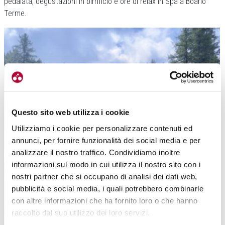
pedalata, degustazioni in birrificio e ore di relax in Spa a Boario
Terme.
Questo sito web utilizza i cookie
Utilizziamo i cookie per personalizzare contenuti ed
annunci, per fornire funzionalità dei social media e per
analizzare il nostro traffico. Condividiamo inoltre
Per i più esperti gli anelli già sono presenti, ma serve un po’ di manico…
informazioni sul modo in cui utilizza il nostro sito con i
anche nel sapersi orientare (foto Nolo Il Ginepro)
nostri partner che si occupano di analisi dei dati web,
pubblicità e social media, i quali potrebbero combinarle
con altre informazioni che ha fornito loro o che hanno
raccolto dal suo utilizzo dei loro servizi.