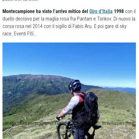
Montecampione ha visto l’arrivo mitico del
Giro d’Italia
1998
con il
duello decisivo per la maglia rosa fra Pantani e Tonkov. Di nuovo la
corsa rosa nel 2014 con il sigillo di Fabio Aru. E poi gare di sky
race. Eventi FIS…
In alta quota paesaggi ampi e un reticolo di sentieri tutti da sviluppare (foto
Nolo Il Ginepro)