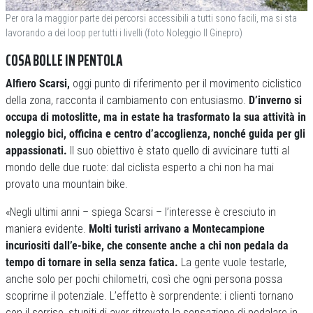
Per ora la maggior parte dei percorsi accessibili a tutti sono facili, ma si sta
lavorando a dei loop per tutti i livelli (foto Noleggio Il Ginepro)
COSA BOLLE IN PENTOLA
Alfiero Scarsi,
oggi punto di riferimento per il movimento ciclistico
della zona, racconta il cambiamento con entusiasmo.
D’inverno si
occupa di motoslitte, ma in estate ha trasformato la sua attività in
noleggio bici, officina e centro d’accoglienza, nonché guida per gli
appassionati.
Il suo obiettivo è stato quello di avvicinare tutti al
mondo delle due ruote: dal ciclista esperto a chi non ha mai
provato una mountain bike.
«Negli ultimi anni – spiega Scarsi – l’interesse è cresciuto in
maniera evidente.
Molti turisti arrivano a Montecampione
incuriositi dall’e-bike, che consente anche a chi non pedala da
tempo di tornare in sella senza fatica.
La gente vuole testarle,
anche solo per pochi chilometri, così che ogni persona possa
scoprirne il potenziale. L’effetto è sorprendente: i clienti tornano
con il sorriso, stupiti di aver ritrovato la sensazione di pedalare in