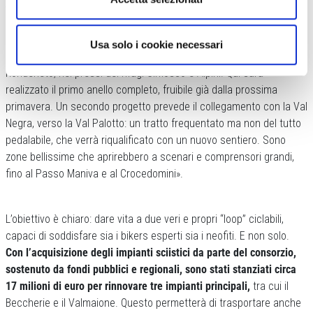
Vallecamonica, impegnati nella creazione di itinerari strutturati.
Usa solo i cookie necessari
«Un primo passo riguarda la zona del Beccherie, sopra il laghetto di
Rondeneto, nei pressi dei rifugi Cimosco e Alpini. Qui sarà
realizzato il primo anello completo, fruibile già dalla prossima
primavera. Un secondo progetto prevede il collegamento con la Val
Negra, verso la Val Palotto: un tratto frequentato ma non del tutto
pedalabile, che verrà riqualificato con un nuovo sentiero. Sono
zone bellissime che aprirebbero a scenari e comprensori grandi,
fino al Passo Maniva e al Crocedomini».
L’obiettivo è chiaro: dare vita a due veri e propri “loop” ciclabili,
capaci di soddisfare sia i bikers esperti sia i neofiti. E non solo.
Con l’acquisizione degli impianti sciistici da parte del consorzio,
sostenuto da fondi pubblici e regionali, sono stati stanziati circa
17 milioni di euro per rinnovare tre impianti principali,
tra cui il
Beccherie e il Valmaione. Questo permetterà di trasportare anche