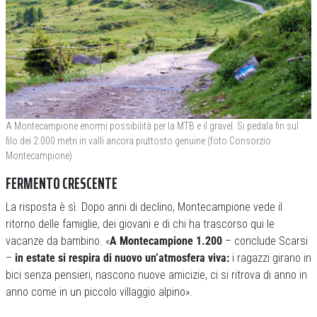
A Montecampione enormi possibilità per la MTB e il gravel. Si pedala fin sul
filo dei 2.000 metri in valli ancora piuttosto genuine (foto Consorzio
Montecampione)
FERMENTO CRESCENTE
La risposta è sì. Dopo anni di declino, Montecampione vede il
ritorno delle famiglie, dei giovani e di chi ha trascorso qui le
vacanze da bambino. «
A Montecampione 1.200
– conclude Scarsi
–
in estate si respira di nuovo un’atmosfera viva:
i ragazzi girano in
bici senza pensieri, nascono nuove amicizie, ci si ritrova di anno in
anno come in un piccolo villaggio alpino».