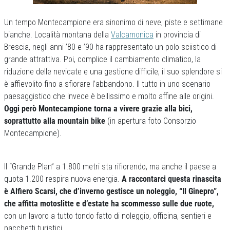
Un tempo Montecampione era sinonimo di neve, piste e settimane
bianche. Località montana della
Valcamonica
in provincia di
Brescia, negli anni ’80 e ’90 ha rappresentato un polo sciistico di
grande attrattiva. Poi, complice il cambiamento climatico, la
riduzione delle nevicate e una gestione difficile, il suo splendore si
è affievolito fino a sfiorare l’abbandono. Il tutto in uno scenario
paesaggistico che invece è bellissimo e molto affine alle origini.
Oggi però Montecampione torna a vivere grazie alla bici,
soprattutto alla mountain bike
(in apertura foto Consorzio
Montecampione).
Il “Grande Plan” a 1.800 metri sta rifiorendo, ma anche il paese a
quota 1.200 respira nuova energia.
A raccontarci questa rinascita
è Alfiero Scarsi, che d’inverno gestisce un noleggio, “Il Ginepro”,
che affitta motoslitte e d’estate ha scommesso sulle due ruote,
con un lavoro a tutto tondo fatto di noleggio, officina, sentieri e
pacchetti turistici.