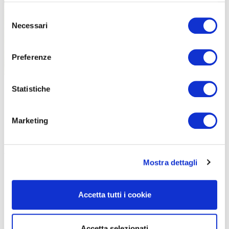
Selezione
Necessari
del
consenso
Preferenze
Statistiche
Marketing
POCHI SENTIERI, TANTO POTENZIALE
Al momento la rete sentieristica è in fase di sviluppo. Non c’è
Mostra dettagli
ancora una mappa ufficiale per dirla in modo semplice. «Purtroppo
– dice Alfiero – ancora non siamo in grado di proporre dei grandi
giri ad anello: molti percorsi obbligano a tornare indietro lungo la
Accetta tutti i cookie
stessa strada, almeno per i neofiti. Gli esperti qualche loop
riescono a farlo. Ma è qui che stanno entrando in gioco il
Consorzio Montecampione
e la Comunità Montana di
Accetta selezionati