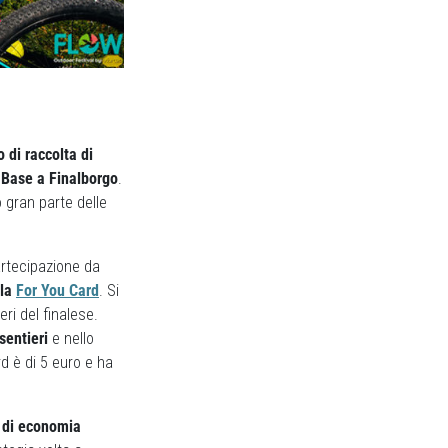
 di raccolta di
r Base a Finalborgo
.
 gran parte delle
artecipazione da
lla
For You Card
. Si
ri del finalese.
sentieri
e nello
d è di 5 euro e ha
e di economia