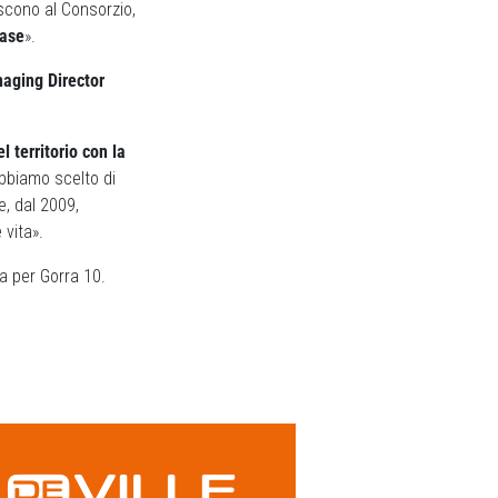
iscono al Consorzio,
Base
».
aging Director
l territorio con la
abbiamo scelto di
, dal 2009,
 vita».
ia per Gorra 10.
Next