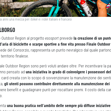
 anni una mecca per i biker e i rider italiani e francesi
ALBORGO
e Outdoor Region al progetto
esosport
prevede
la creazione di un punto
’aria di biciclette e scarpe sportive a fine vita presso Finale Outdoo
sede del Consorzio, rappresenta un punto nevralgico dal quale partono
 territorio finalese.
inale Outdoor Region sono però voluti andare oltre. Per incentivare la p
hanno pensato ad
una iniziativa in grado di coinvolgere i possessori de
ity card creata con lo scopo di sovvenzionare la manutenzione dei sentie
ta,
gli utenti possono contribuire direttamente alla manutenzione dei 
re benefit e guadagnare punti per riscattare premi. Il costo della car
o.
senta
una buona pratica nell’ambito delle sempre più diffuse iniziativ