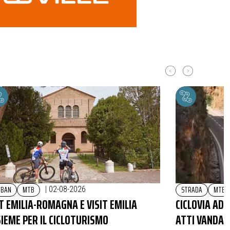
RBAN
MTB
STRADA
MTB
|
02-08-2026
T EMILIA-ROMAGNA E VISIT EMILIA
CICLOVIA ADR
SIEME PER IL CICLOTURISMO
ATTI VANDALI