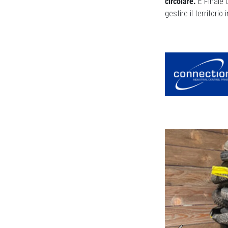
circolare.
E Finale 
gestire il territori
teriai sportivi, incluse le gomme di bici