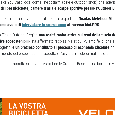
di For You Card, così come i negozianti (bike e outdoor shop) che ader
ici per biciclette, camere d’aria e scarpe sportive presso l’Outdoor 
ano Schiappapietra hanno fatto seguito quelle di
Nicolas Meletiou, Man
vamo avuto di
intervistare lo scorso anno
attraverso bici.PRO
.
n Finale Outdoor Region
una realtà molto attiva sui temi della tutela de
tive ecosostenibili
», ha affermato Nicolas Meletiou. «Siamo felici che 
rogetto,
è un prezioso contributo al processo di economia circolare
che
mondo dello sport con la raccolta e l’avvio al riciclo di materiale a fine
unto di raccolta si trova presso Finale Outdoor Base a Finalborgo, in v