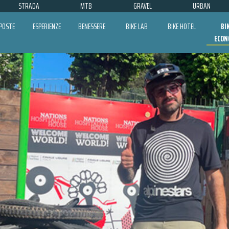
STRADA
MTB
GRAVEL
URBAN
POSTE
ESPERIENZE
BENESSERE
BIKE LAB
BIKE HOTEL
BI
ECON