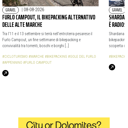
GRAVEL
GRAVEL
|
08-08-2026
FURLO CAMPOUT, IL BIKEPACKING ALTERNATIVO
SHARDANA
DELLE ALTE MARCHE
È RADIOS
Tra l’11 e il 13 settembre si terrà nell’entroterra pesarese il
Shardana Bi
Furlo Campout, un fine settimane di bikepacking e
bikepacking,
convivialità tra torrenti, boschi e borghi […]
scoperta de
#CICLOTURISMO
#MARCHE
#BIKEPACKING
#GOLE DEL FURLO
#BIKEPACKI
#APPENNINO
#FURLO CAMPOUT