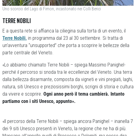
Uno scorcio del Lago di Fimon, incastonato nei Colli Berici
TERRE NOBILI
E a questa rete si affianca la ciliegina sulla torta di un evento, il
Terre Nobili,
in programma dal 23 al 30 settembre. Si tratta di
un’avventura “unsupported” che porta a scoprire le bellezze della
parte centrale del Veneto.
«Lo abbiamo chiamato Terre Nobili – spiega Massimo Panighel-
perché il percorso si snoda tra le eccellenze del Veneto. Una terra
dalla bellezza disarmante, composta da vigneti e vini pregiati, laghi,
natura, siti Unesco e preziosissimi borghi, scrigni di storia e cultura
da vivere e scoprire.
Ogni anno però il tema cambierà. Intanto
partiamo con i siti Unesco, appunto».
«Il percorso della Terre Nobili – spiega ancora Panighel – inanella 7
dei 9 siti Unesco presenti in Veneto, la regione che ne ha di più.
Mancano all’appello quelli di Prosecco e Dolomiti, ma posso dire