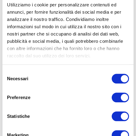
Utilizziamo i cookie per personalizzare contenuti ed
«Abbiamo preparato un brevetto – continua Panighel –
Un brevetto
annunci, per fornire funzionalità dei social media e per
che si raggiunge concludendo 12 percorsi in un anno. A quel
analizzare il nostro traffico. Condividiamo inoltre
punto si riceve una maglia, una medaglia e un attestato.
Non è un
informazioni sul modo in cui utilizza il nostro sito con i
qualcosa di agonistico, ma ci si pone però un obiettivo da portare
nostri partner che si occupano di analisi dei dati web,
avanti nel corso anno. Un obiettivo perseguibile in assoluta libertà,
pubblicità e social media, i quali potrebbero combinarle
senza stress. Bisogna completare un percorso in ognuna delle
con altre informazioni che ha fornito loro o che hanno
sette province venete e poi aggiungerne altri cinque a scelta».
raccolto dal suo utilizzo dei loro servizi.
«Noi vorremmo che il brevetto, ma in generale Gravel in the land of
Selezione
Venice, richiamasse flussi anche da fuori. Che strizzasse l’occhio
Necessari
del
anche ai ciclisti delle Regioni vicine.
Anche per questo la
consenso
tracciatura è gratuitamente disponibile e aperta a tutti».
Preferenze
Statistiche
Marketing