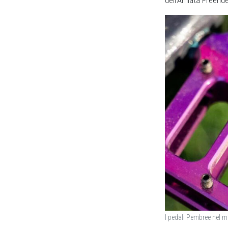
dell’Amiata Freerid
I pedali Pembree nel m