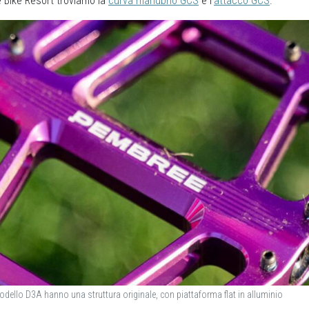
e Bike Resort troviamo la
curva manubrio GCS
e l’
attacco GCS
.
odello D3A hanno una struttura originale, con piattaforma flat in alluminio