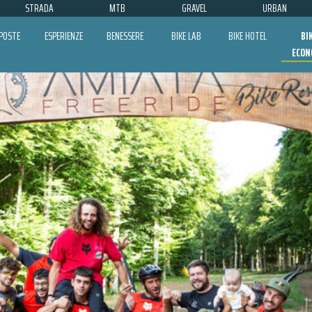
STRADA
MTB
GRAVEL
URBAN
POSTE
ESPERIENZE
BENESSERE
BIKE LAB
BIKE HOTEL
BI
ECON