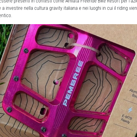
ssere presenti in contesti come Amiata Freeride Bike Resort per l’azi
 a investire nella cultura gravity italiana e nei luoghi in cui il riding vi
entico.