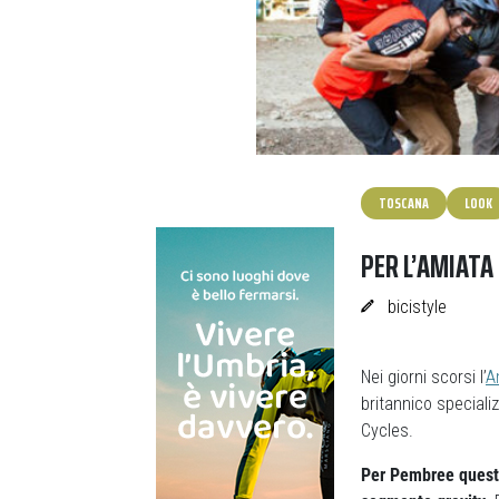
TOSCANA
LOOK
PER L’AMIATA
bicistyle
Nei giorni scorsi l’
A
britannico special
Cycles.
Per Pembree questa 