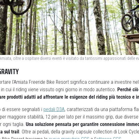
Amiata, oltre a ospitare diversi eventi è visitato da tantissimi appassionati delle 
GRAVITY
are l’Amiata Freeride Bike Resort significa continuare a investire nell
i in cui il riding viene vissuto ogni giorno in modo autentico.
Perché ciò 
re prodotti adatti ad affrontare le esigenze del riding più tecnico e 
 di essere segnalati i
pedali D3A
, caratterizzati da una piattaforma fla
per maggiore stabilità, 12 pin per lato per il massimo grip, due diverse
r ogni taglia.
Una soluzione pensata per garantire connessione immedi
 sul trail
. Oltre ai pedali, della gravity capsule collection di Look Cycl