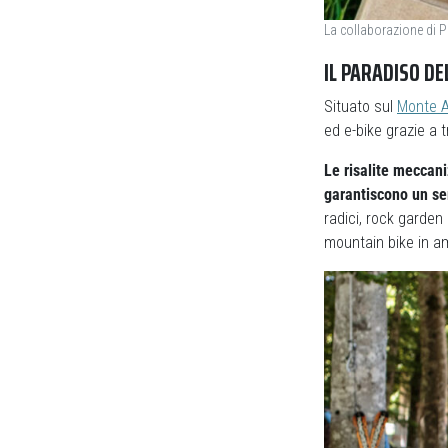
La collaborazione di 
IL PARADISO D
Situato sul
Monte 
ed e-bike grazie a t
Le risalite meccani
garantiscono un ser
radici, rock garden e
mountain bike in am