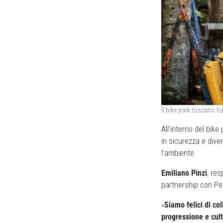
Il bike park toscano ha
All’interno del bik
in sicurezza e dive
l’ambiente.
Emiliano Pinzi
, re
partnership con P
«
Siamo felici di c
progressione e cul