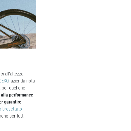
all’altezza. Il
GEKO
, azienda nota
a per quel che
a alla performance
er garantire
o brevettato
che per tutti i