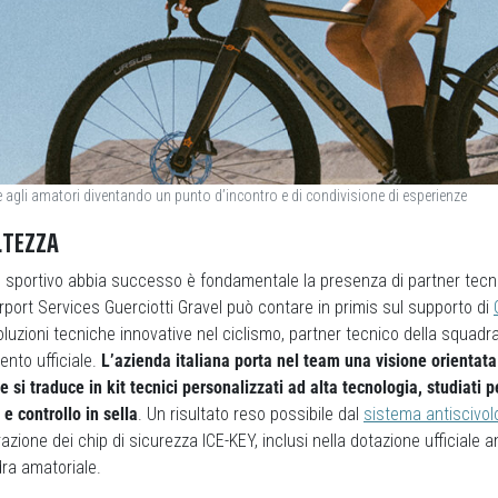
re agli amatori diventando un punto d’incontro e di condivisione di esperienze
LTEZZA
sportivo abbia successo è fondamentale la presenza di partner tecnici 
port Services Guerciotti Gravel può contare in primis sul supporto di
soluzioni tecniche innovative nel ciclismo, partner tecnico della squadr
ento ufficiale.
L’azienda italiana porta nel team una visione orientat
e si traduce in kit tecnici personalizzati ad alta tecnologia, studiati p
 e controllo in sella
. Un risultato reso possibile dal
sistema antiscivol
razione dei chip di sicurezza ICE-KEY, inclusi nella dotazione ufficiale an
ra amatoriale.