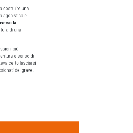
 a costruire una
à agonistica e
raverso la
ltura di una
ssioni più
ventura e senso di
teva certo lasciarsi
ssionati del gravel.
Next