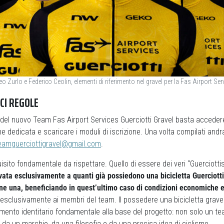
 Zurlo e Federico Ceolin, elementi di riferimento nel gravel per la Fas Airport Ser
CI REGOLE
e del nuovo Team Fas Airport Services Guerciotti Gravel basta acceder
ne dedicata e scaricare i moduli di iscrizione. Una volta compilati andr
eamguerciottigravel@gmail.com
.
isito fondamentale da rispettare. Quello di essere dei veri “Guerciottis
rvata esclusivamente a quanti già possiedono una bicicletta Guerciott
rne una, beneficiando in quest’ultimo caso di condizioni economiche 
e esclusivamente ai membri del team. Il possedere una bicicletta gravel
mento identitario fondamentale alla base del progetto: non solo un te
da un marchio, da una filosofia e da una precisa idea di ciclismo.