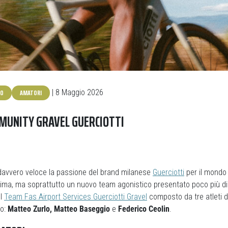
KO
AMATORI
| 8 Maggio 2026
MUNITY GRAVEL GUERCIOTTI
 davvero veloce la passione del brand milanese
Guerciotti
per il mondo 
nima, ma soprattutto un nuovo team agonistico presentato poco più d
el
Team Fas Airport Services Guerciotti Gravel
composto da tre atleti 
to:
Matteo Zurlo, Matteo Baseggio
e
Federico Ceolin
.