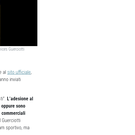
vices Guerciotti
e al
sito ufficiale
,
anno inviati
ti”.
L’adesione al
i oppure sono
e commerciali
 Guerciotti
am sportivo, ma