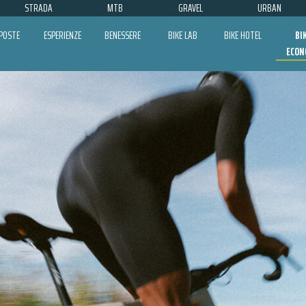
STRADA
MTB
GRAVEL
URBAN
POSTE
ESPERIENZE
BENESSERE
BIKE LAB
BIKE HOTEL
BI
ECON