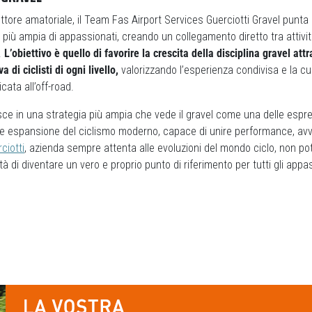
ettore amatoriale, il Team Fas Airport Services Guerciotti Gravel punta
iù ampia di appassionati, creando un collegamento diretto tra attivit
.
L’obiettivo è quello di favorire la crescita della disciplina gravel att
a di ciclisti di ogni livello,
valorizzando l’esperienza condivisa e la cu
icata all’off-road.
risce in una strategia più ampia che vede il gravel come una delle espre
rte espansione del ciclismo moderno, capace di unire performance, av
ciotti
, azienda sempre attenta alle evoluzioni del mondo ciclo, non po
tà di diventare un vero e proprio punto di riferimento per tutti gli appa