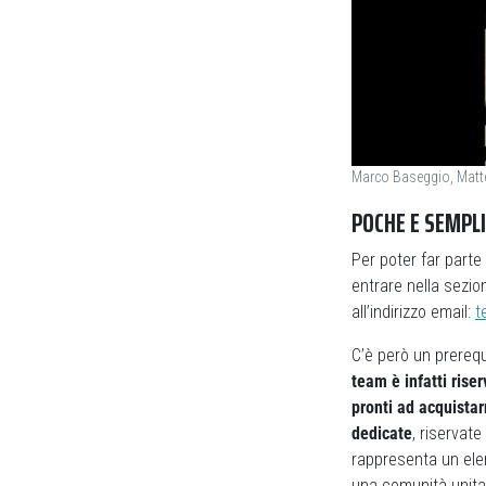
Marco Baseggio, Matteo
POCHE E SEMPLI
Per poter far part
entrare nella sezio
all’indirizzo email:
t
C’è però un prerequ
team è infatti rise
pronti ad acquista
dedicate
, riservat
rappresenta un ele
una comunità unita 