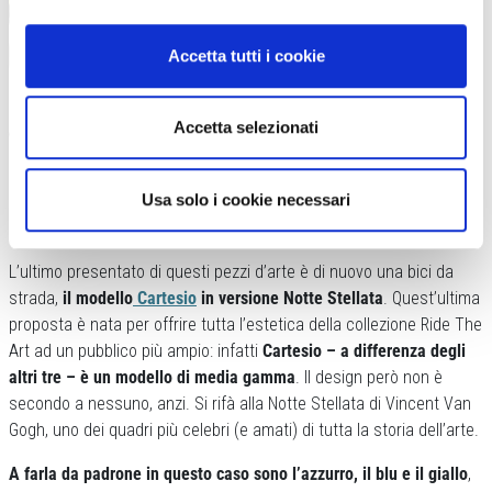
Accetta tutti i cookie
Accetta selezionati
L’ultima arrivata è la Cartesio modello Notte Stellata, un omaggio ad uno dei
dipinti più famosi al mondo
Usa solo i cookie necessari
CARTESIO NOTTE STELLATA, SE VAN GOGH AVESSE LE RUOTE
L’ultimo presentato di questi pezzi d’arte è di nuovo una bici da
strada,
il modello
Cartesio
in versione Notte Stellata
. Quest’ultima
proposta è nata per offrire tutta l’estetica della collezione Ride The
Art ad un pubblico più ampio: infatti
Cartesio – a differenza degli
altri tre – è un modello di media gamma
. Il design però non è
secondo a nessuno, anzi. Si rifà alla Notte Stellata di Vincent Van
Gogh, uno dei quadri più celebri (e amati) di tutta la storia dell’arte.
A farla da padrone in questo caso sono l’azzurro, il blu e il giallo
,