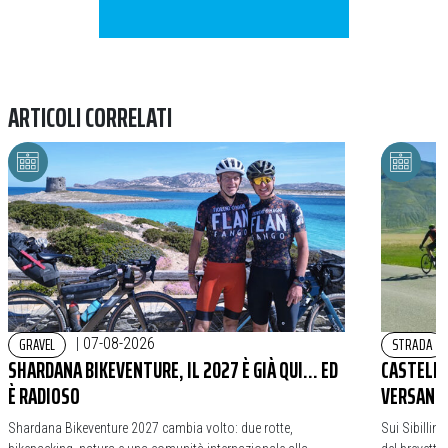
ARTICOLI CORRELATI
GRAVEL
STRADA
|
07-08-2026
SHARDANA BIKEVENTURE, IL 2027 È GIÀ QUI… ED
CASTELLU
È RADIOSO
VERSANTI
Shardana Bikeventure 2027 cambia volto: due rotte,
Sui Sibillin