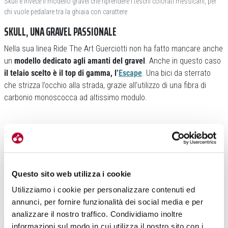
Skull è invece il modello gravel che riprendere i teschi colorati messicani, per
chi vuole pedalare tra la ghiaia con carattere
SKULL, UNA GRAVEL PASSIONALE
Nella sua linea Ride The Art Guerciotti non ha fatto mancare anche
un
modello dedicato agli amanti del gravel
. Anche in questo caso
il telaio scelto è il top di gamma, l’
Escape
. Una bici da sterrato
che strizza l’occhio alla strada, grazie all’utilizzo di una fibra di
carbonio monoscocca ad altissimo modulo.
Questo sito web utilizza i cookie
Utilizziamo i cookie per personalizzare contenuti ed
In questo caso il design è forse ancora più particolare dei
annunci, per fornire funzionalità dei social media e per
precedenti, con
una grafica che si rifà al celebre Día de los
analizzare il nostro traffico. Condividiamo inoltre
Muertos messicano
. Sul telaio sono infatti riprodotti
innumerevoli e
informazioni sul modo in cui utilizza il nostro sito con i