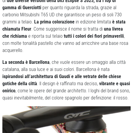
di
due diverse versioni della bici Eclipse S 2025, tra i top di
gamma di Guerciotti
per quanto riguarda la strada, grazie al
carbonio Mitsubishi T65 UD che garantisce un peso di soli 730
grammi a telaio.
La prima colorazione
in edizione limitata
è stata
chiamata Fleur
. Come suggerisce il nome si tratta di
una livrea
che richiama
e riporta sul telaio
tutti i colori dei fiori primaverili
,
con molte tonalità pastello che vanno ad arricchire una base rosa
acquerello.
La seconda è Barcellona
, che vuole essere un omaggio alla città
catalana, alla sua luce e ai suoi colori. Barcellona è nata
ispirandosi all’architettura di Gaudí e alle vetrate delle chiese
gotiche della città
. Il design è raffinato ma deciso,
vibrante e quasi
onirico
, come le opere del grande architetto. I loghi del brand sono,
quasi inevitabilmente, del colore spagnolo per definizione: il rosso.