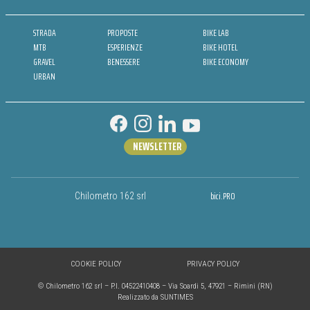
STRADA
PROPOSTE
BIKE LAB
MTB
ESPERIENZE
BIKE HOTEL
GRAVEL
BENESSERE
BIKE ECONOMY
URBAN
NEWSLETTER
bici.PRO
Chilometro 162 srl
COOKIE POLICY
PRIVACY POLICY
© Chilometro 162 srl – P.I. 04522410408 – Via Soardi 5, 47921 – Rimini (RN)
Realizzato da SUNTIMES