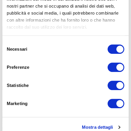
coloratissimi teschi alternati a rose rosse
, un simbolo di passione
nostri partner che si occupano di analisi dei dati web,
e carattere (quello che serve per darsi da fare tra gli sterrati).
pubblicità e social media, i quali potrebbero combinarle
con altre informazioni che ha fornito loro o che hanno
raccolto dal suo utilizzo dei loro servizi.
Selezione
Necessari
del
consenso
Preferenze
Statistiche
Marketing
Mostra dettagli