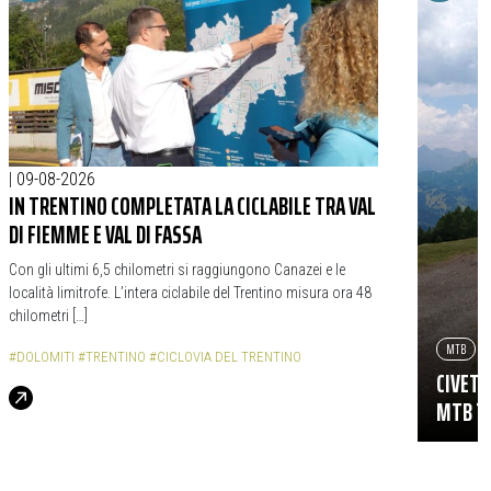
|
09-08-2026
IN TRENTINO COMPLETATA LA CICLABILE TRA VAL
DI FIEMME E VAL DI FASSA
Con gli ultimi 6,5 chilometri si raggiungono Canazei e le
località limitrofe. L’intera ciclabile del Trentino misura ora 48
chilometri […]
MTB
#DOLOMITI
#TRENTINO
#CICLOVIA DEL TRENTINO
CIVETT
MTB TR