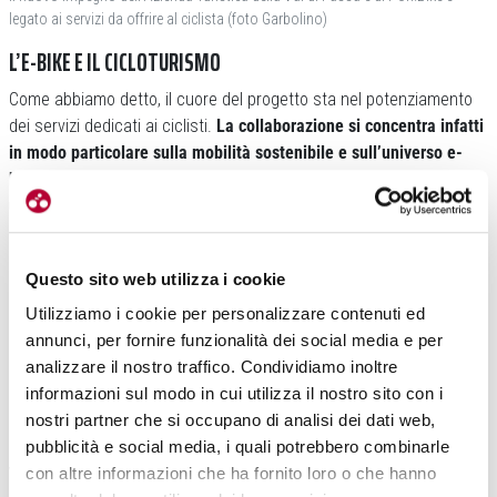
legato ai servizi da offrire al ciclista (foto Garbolino)
L’E-BIKE E IL CICLOTURISMO
Come abbiamo detto, il cuore del progetto sta nel potenziamento
dei servizi dedicati ai ciclisti.
La collaborazione si concentra infatti
in modo particolare sulla mobilità sostenibile e sull’universo e-
bike, settore che sta crescendo sempre di più nel corso di questi
ultimi anni.
Aumenterà poi di conseguenza anche la qualità della
rete di noleggi, officine e strutture ricettive locali: che beneficerà di
un importante aggiornamento tecnico.
Questo sito web utilizza i cookie
Utilizziamo i cookie per personalizzare contenuti ed
annunci, per fornire funzionalità dei social media e per
analizzare il nostro traffico. Condividiamo inoltre
informazioni sul modo in cui utilizza il nostro sito con i
nostri partner che si occupano di analisi dei dati web,
pubblicità e social media, i quali potrebbero combinarle
Verranno create anche nuove stazioni di ricarica per biciclette
con altre informazioni che ha fornito loro o che hanno