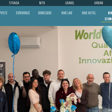
STRADA
MTB
GRAVEL
URBAN
POSTE
ESPERIENZE
BENESSERE
BIKE LAB
BIKE HOTEL
BI
ECON