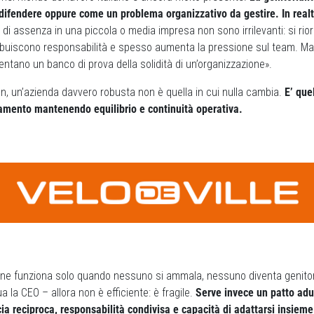
 difendere oppure come un problema organizzativo da gestire. In real
di assenza in una piccola o media impresa non sono irrilevanti: si rio
tribuiscono responsabilità e spesso aumenta la pressione sul team. Ma
ntano un banco di prova della solidità di un’organizzazione».
n, un’azienda davvero robusta non è quella in cui nulla cambia.
E’ que
iamento mantenendo equilibrio e continuità operativa.
one funziona solo quando nessuno si ammala, nessuno diventa genito
a la CEO – allora non è efficiente: è fragile.
Serve invece un patto adu
cia reciproca, responsabilità condivisa e capacità di adattarsi insieme