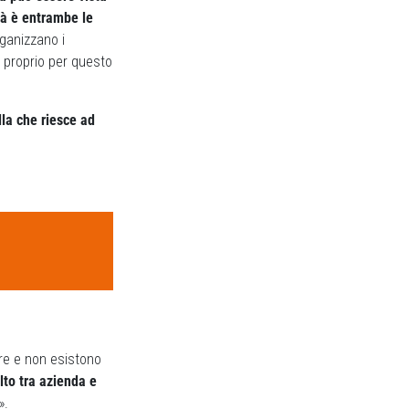
tà è entrambe le
rganizzano i
 proprio per questo
lla che riesce ad
re e non esistono
lto tra azienda e
».