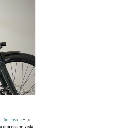
d Dimension
– si
tà può essere vista