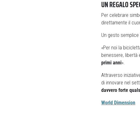
UN REGALO SPE
Per celebrare simb
direttamente il cuo
Un gesto semplice 
«Per noi la bicicle
benessere, libertà 
primi anni
».
Attraverso iniziat
di innovare nel set
davvero forte qual
World Dimension
Previous