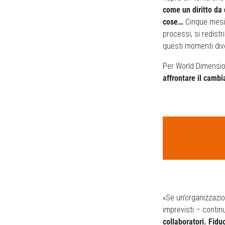
come un diritto da
cose…
Cinque mesi 
processi, si redis
questi momenti dive
Per World Dimensio
affrontare il camb
«Se un’organizzazi
imprevisti – continu
collaboratori. Fidu