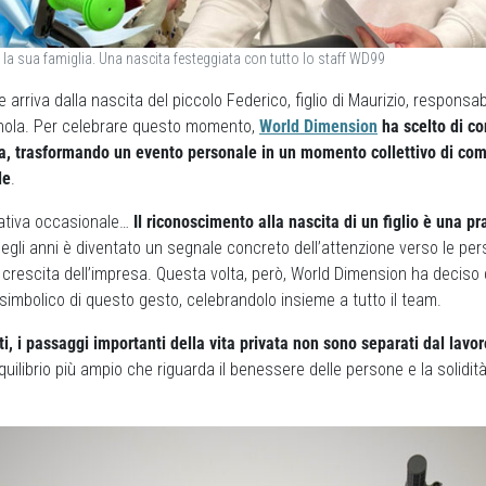
n la sua famiglia. Una nascita festeggiata con tutto lo staff WD99
arriva dalla nascita del piccolo Federico, figlio di Maurizio, responsa
nola. Per celebrare questo momento,
World Dimension
ha scelto di co
ra, trasformando un evento personale in un momento collettivo di comu
le
.
iativa occasionale…
Il riconoscimento alla nascita di un figlio è una pr
egli anni è diventato un segnale concreto dell’attenzione verso le pe
 crescita dell’impresa. Questa volta, però, World Dimension ha deciso
re simbolico di questo gesto, celebrandolo insieme a tutto il team.
tti, i passaggi importanti della vita privata non sono separati dal lavor
quilibrio più ampio che riguarda il benessere delle persone e la solidit