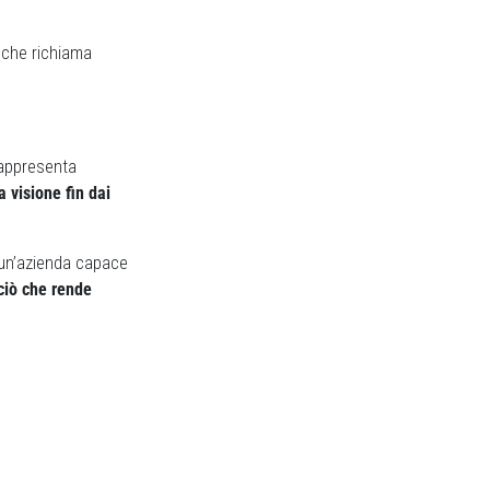
 che richiama
rappresenta
 visione fin dai
 un’azienda capace
ciò che rende
Next