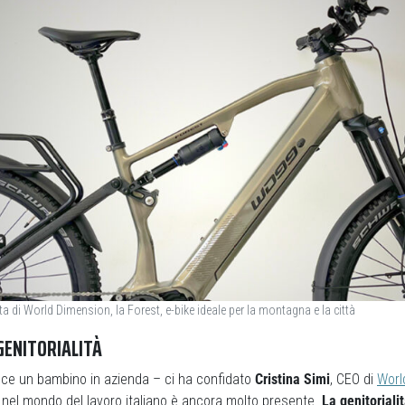
a di World Dimension, la Forest, e-bike ideale per la montagna e la città
GENITORIALITÀ
sce un bambino in azienda – ci ha confidato
Cristina Simi
, CEO di
Worl
 nel mondo del lavoro italiano è ancora molto presente.
La genitoriali