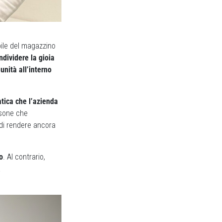
bile del magazzino
ndividere la gioia
nità all’interno
atica che l’azienda
rsone che
 di rendere ancora
o
. Al contrario,
à