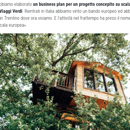
 abbiamo elaborato
un business plan per un progetto concepito su scal
Viaggi Verdi
. Rientrati in Italia abbiamo vinto un bando europeo ed ab
ui in Trentino dove ora viviamo. E l’attività nel frattempo ha preso il no
cala europea».