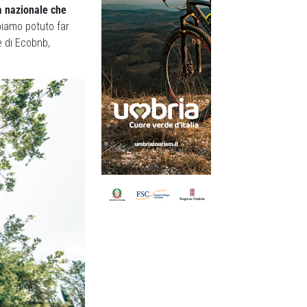
a nazionale che
biamo potuto far
me di Ecobnb,