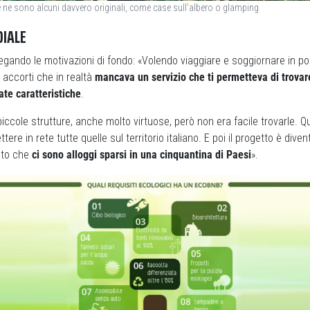
e ne sono alcuni davvero originali, come case sull’albero o glamping
IALE
egando le motivazioni di fondo: «Volendo viaggiare e soggiornare in po
 accorti che in realtà
mancava un servizio che ti permetteva di trova
te caratteristiche
.
iccole strutture, anche molto virtuose, però non era facile trovarle. Qu
ttere in rete tutte quelle sul territorio italiano. E poi il progetto è div
ato che
ci sono alloggi sparsi in una cinquantina di Paesi
».