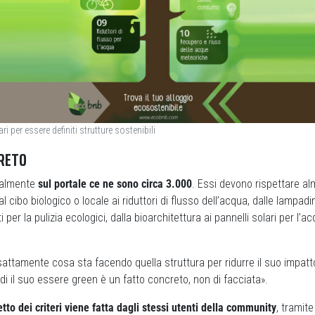
ri per essere definiti strutture sostenibili
RETO
tualmente
sul portale ce ne sono circa 3.000
. Essi devono rispettare a
l cibo biologico o locale ai riduttori di flusso dell’acqua, dalle lampad
per la pulizia ecologici, dalla bioarchitettura ai pannelli solari per l’a
esattamente cosa sta facendo quella struttura per ridurre il suo impat
ndi il suo essere green è un fatto concreto, non di facciata».
etto dei criteri viene fatta dagli stessi utenti della community
, tramit