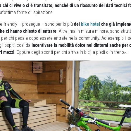
a chi ci vive o ci è transitato, nonché di un riassunto dei dati tecnici
n’ottima fonte di ispirazione.
ke-friendly – prosegue – sono per lo più
dei
bike hotel
che già impleme
 che ci hanno chiesto di entrare
. Altre, ma in misura minore, sono stru
i per chi pedala dopo essere entrate nella community. Ad esempio il ser
li ospiti, così da
incentivare la mobilità dolce nei dintorni anche per c
ri mezzi
. Oppure degli sconti per chi arriva in bici, a piedi o in treno».