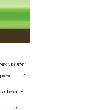
lmeno 5 parametri
ine a basso
cqua calda e così
to ambientale –
e feedback e