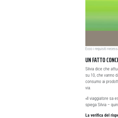
Ecco i requisiti necessa
UN FATTO CONC
Silvia dice che at
su 10, che vanno da
consumo ai prodotti 
via.
«Il viaggiatore sa 
spiega Silvia – qui
La verifica del risp