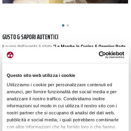
GUSTO & SAPORI AUTENTICI
Il cuore dell’evento è stato
“Le Marche in Cucina & Opening Party
– Nord Sud Ovest Est, 4 direzioni di gusto”
, un progetto nato per
valorizzare la nuova identità gastronomica regionale. Protagonisti
della giornata sono stati alcuni dei nomi più interessanti della
cucina marchigiana contemporanea. Accanto allo
chef Fabio
Questo sito web utilizza i cookie
Tuozzo
erano presenti
Enrico Mazzaroni
, chef stellato del
Utilizziamo i cookie per personalizzare contenuti ed
Ristorante Il Tiglio, insieme a
Giacomo Costantini, Roberto
annunci, per fornire funzionalità dei social media e per
Dormicchi e Mattia Casabianca
. Cinque professionisti. Cinque
analizzare il nostro traffico. Condividiamo inoltre
percorsi differenti. Un’unica idea comune: promuovere le Marche
informazioni sul modo in cui utilizza il nostro sito con i
attraverso
una cucina contemporanea capace di valorizzare
nostri partner che si occupano di analisi dei dati web,
prodotti locali, sostenibilità e identità territoriale
.
pubblicità e social media, i quali potrebbero combinarle
con altre informazioni che ha fornito loro o che hanno
Durante la mattinata si è svolta anche
una tavola rotonda dedicata