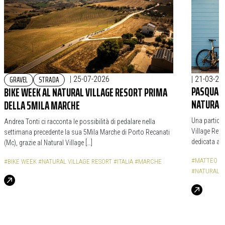
GRAVEL
STRADA
|
25-07-2026
|
21-03-20
PASQUA, 
BIKE WEEK AL NATURAL VILLAGE RESORT PRIMA
NATURAL 
DELLA 5MILA MARCHE
Una particol
Andrea Tonti ci racconta le possibilità di pedalare nella
Village Reso
settimana precedente la sua 5Mila Marche di Porto Recanati
dedicata ai c
(Mc), grazie al Natural Village […]
#MATTEO M
#BIKE WEEK
#NATURAL VILLAGE RESORT
#ITALIA
#MARCHE
#NATURAL V