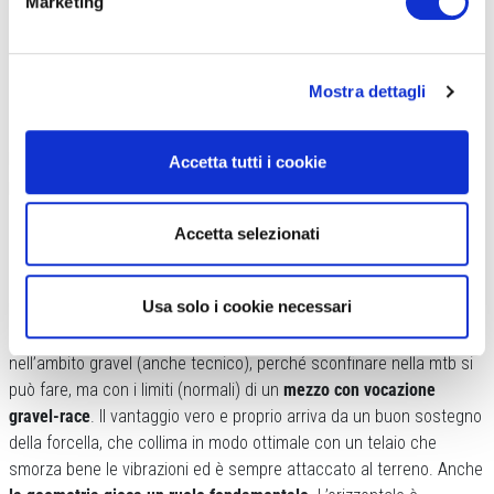
sostenuto nella zona dell’avantreno.
Dietro smorza e copia
, non si
Marketing
siede e non flette. Quando si è su strada e ci si alza in piedi sui
pedali,
la zona SRS è impercettibile
, il comfort arriva da tutto il
comparto posteriore. Quando si passa in modalità off-road la zona
Mostra dettagli
bassa del triangolo dietro si attiva come una sorta di schermo.
Non affonda e
non blocca completamente le vibrazioni
, ma
segue
la conformazione del terreno e sembra adeguarsi allo stile di
Accetta tutti i cookie
pedalata
. Gli obliqui non sono violenti nella fase di rientro verso il
piantone. Il lavoro che eseguono si sente, è utile ed è pure facile
Accetta selezionati
da capire in tempi brevi.
Usa solo i cookie necessari
Davanti è tanto precisa
e non trasmette una rigidità fastidiosa
quando si affronta lo sconnesso, ovviamente rimanendo
nell’ambito gravel (anche tecnico), perché sconfinare nella mtb si
può fare, ma con i limiti (normali) di un
mezzo con vocazione
gravel-race
. Il vantaggio vero e proprio arriva da un buon sostegno
della forcella, che collima in modo ottimale con un telaio che
smorza bene le vibrazioni ed è sempre attaccato al terreno. Anche