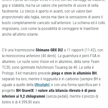
grip e stabilità, ma ha un valore che permette di uscire di sella
facilmente. Lo sterzo è aperto in avanti, con un valore ben
proporzionato alla taglia, senza mai dare la sensazione di avere il
busto completamente caricato sull’anteriore. La schiena ed il collo
ringraziano, così come la possibilità di correggere le traiettorie
anche all’ultimo istante.
C’è una trasmissione
Shimano GRX Di2
a 11 rapporti (11-42), con
la monocorona anteriore (40 denti). La guarnitura è però FSA in
alluminio. Le ruote sono Vision ed in alluminio, della serie Team
TC30, sono gommate Hutchinson Touareg da 40. La sella è
Prologo. Il kit manubrio prevede
piega e stem in alluminio BH
,
separati tra loro, mentre il reggisella è in carbonio (sempre BH e
uguale a quello della
Ultralight
) e con una forma specifica per il
progetto
BH GravelX
. Il
valore alla bilancia rilevato è di poco
inferiore ai 9,2 chilogrammi
(senza pedali), mentre il prezzo di
listino è di 4.399,90 euro.