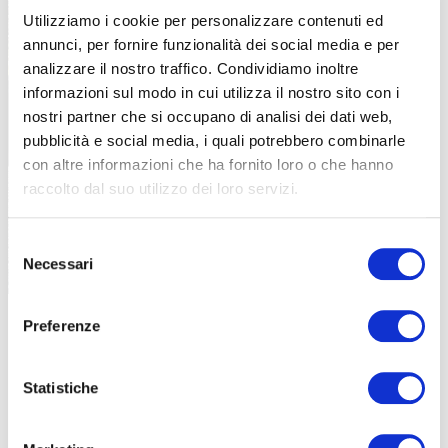
Utilizziamo i cookie per personalizzare contenuti ed
annunci, per fornire funzionalità dei social media e per
analizzare il nostro traffico. Condividiamo inoltre
informazioni sul modo in cui utilizza il nostro sito con i
nostri partner che si occupano di analisi dei dati web,
pubblicità e social media, i quali potrebbero combinarle
con altre informazioni che ha fornito loro o che hanno
raccolto dal suo utilizzo dei loro servizi.
Selezione
Necessari
del
consenso
Una geometria funzionale al gravel, ma anche corsaiola
Preferenze
COME VA
E’ lecito aspettarsi una bicicletta morbida, la
BH GravelX
lo è fino
Statistiche
ad un certo punto, perché una volta messa su strada e all’interno
di un sentiero, compare un mezzo decisamente reattivo e molto