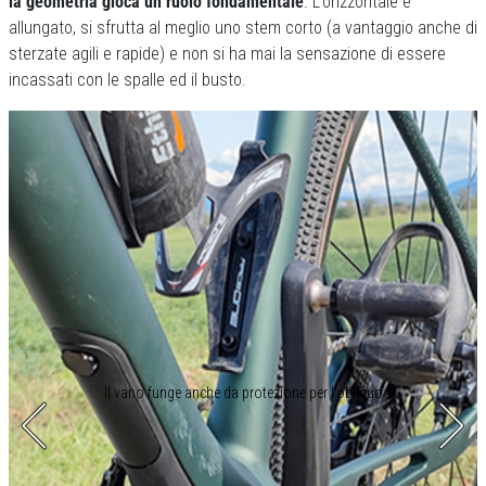
la geometria gioca un ruolo fondamentale
. L’orizzontale è
allungato, si sfrutta al meglio uno stem corto (a vantaggio anche di
sterzate agili e rapide) e non si ha mai la sensazione di essere
incassati con le spalle ed il busto.
Il vano funge anche da protezione per l’obliquo