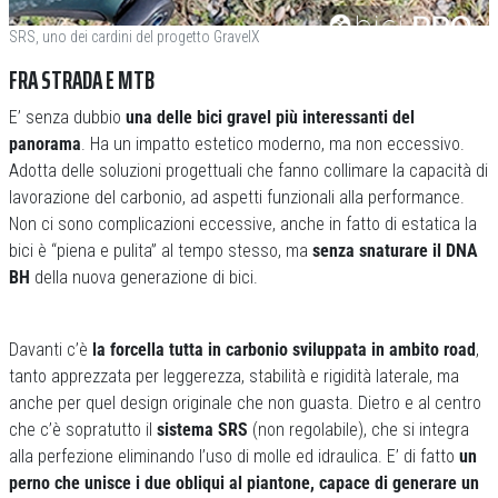
SRS, uno dei cardini del progetto GravelX
FRA STRADA E MTB
E’ senza dubbio
una delle bici gravel più interessanti del
panorama
. Ha un impatto estetico moderno, ma non eccessivo.
Adotta delle soluzioni progettuali che fanno collimare la capacità di
lavorazione del carbonio, ad aspetti funzionali alla performance.
Non ci sono complicazioni eccessive, anche in fatto di estatica la
bici è “piena e pulita” al tempo stesso, ma
senza snaturare il DNA
BH
della nuova generazione di bici.
Davanti c’è
la forcella tutta in carbonio sviluppata in ambito road
,
tanto apprezzata per leggerezza, stabilità e rigidità laterale, ma
anche per quel design originale che non guasta. Dietro e al centro
che c’è sopratutto il
sistema SRS
(non regolabile), che si integra
alla perfezione eliminando l’uso di molle ed idraulica. E’ di fatto
un
perno che unisce i due obliqui al piantone, capace di generare un