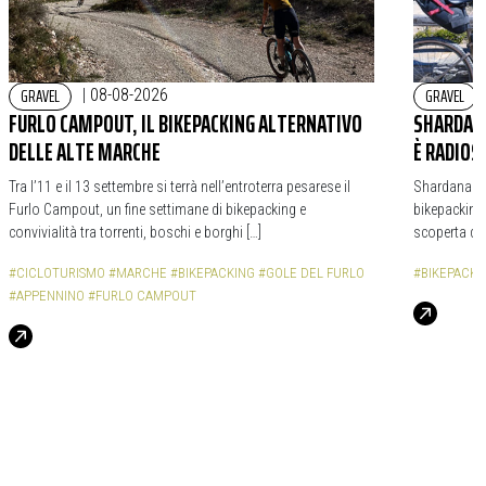
GRAVEL
GRAVEL
|
08-08-2026
FURLO CAMPOUT, IL BIKEPACKING ALTERNATIVO
SHARDANA
DELLE ALTE MARCHE
È RADIOS
Tra l’11 e il 13 settembre si terrà nell’entroterra pesarese il
Shardana Bi
Furlo Campout, un fine settimane di bikepacking e
bikepacking,
convivialità tra torrenti, boschi e borghi […]
scoperta de
#CICLOTURISMO
#MARCHE
#BIKEPACKING
#GOLE DEL FURLO
#BIKEPACKI
#APPENNINO
#FURLO CAMPOUT