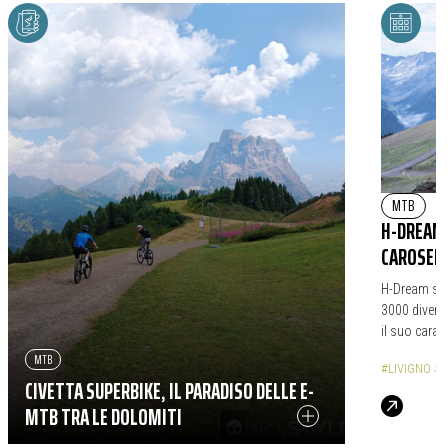
MTB
|
H-DREAM 
CAROSELL
H-Dream si r
3000 diventa
il suo caratt
MTB
#LIVIGNO
#C
CIVETTA SUPERBIKE, IL PARADISO DELLE E-
MTB TRA LE DOLOMITI