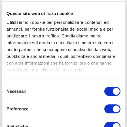
Stance E+ si adatta alla tua guida, non il contrario
. Il risultato è
una e-mtb che apre le porte a giornate più intense, percorsi più
Questo sito web utilizza i cookie
impegnativi e più divertimento ogni volta che parti.
Utilizziamo i cookie per personalizzare contenuti ed
annunci, per fornire funzionalità dei social media e per
analizzare il nostro traffico. Condividiamo inoltre
informazioni sul modo in cui utilizza il nostro sito con i
nostri partner che si occupano di analisi dei dati web,
pubblicità e social media, i quali potrebbero combinarle
con altre informazioni che ha fornito loro o che hanno
raccolto dal suo utilizzo dei loro servizi.
Inoltre il motore SyncDrive Pro 3X utilizza dei sensori, ben sei, per
rivelare la cadenza di pedalata e la forza impressa dal ciclista.
Dati
che in combinazione alla velocità e alla rotazione del motore
Selezione
permettono di offrire una pedalata naturale
.
Necessari
del
consenso
Preferenze
Statistiche