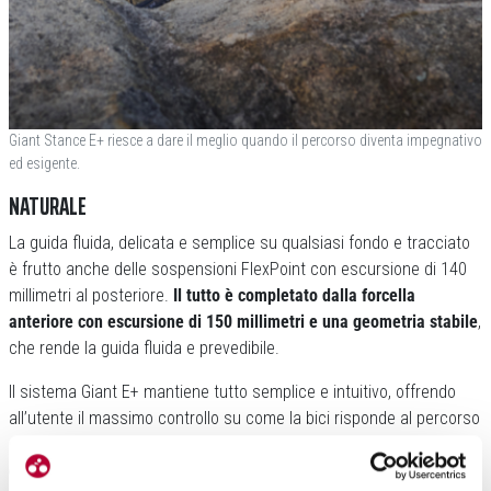
Giant Stance E+ riesce a dare il meglio quando il percorso diventa impegnativo
ed esigente.
NATURALE
La guida fluida, delicata e semplice su qualsiasi fondo e tracciato
è frutto anche delle sospensioni FlexPoint con escursione di 140
millimetri al posteriore.
Il tutto è completato dalla forcella
anteriore con escursione di 150 millimetri e una geometria stabile
,
che rende la guida fluida e prevedibile.
Il sistema Giant E+ mantiene tutto semplice e intuitivo, offrendo
all’utente il massimo controllo su come la bici risponde al percorso
e su quanto lontano vuoi andare.
Con opzioni di batteria flessibili,
compatibilità con range extender e facili regolazioni al volo, la