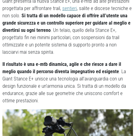
Giant presenta la nuova Stance E+, una e-mtb ad alte prestazioni
progettata per affrontare trail,
sentieri
, salite e discese tecniche e
non solo.
Si tratta di un modello capace di offrire all’utente una
grande sicurezza e un controllo superiore per guidare al meglio e
divertirsi su ogni terreno
. Un telaio, quello della Stance E+,
progettato fin nei minimi particolari, con sospensioni da trail
ottimizzate e un potente sistema di supporto pronto a non
lasciarvi mai senza spinta.
Il risultato è una e-mtb dinamica, agile e che riesce a dare il
meglio quando il percorso diventa impegnativo ed esigente
. La
Giant Stance E+ unisce una tecnologia all’avanguardia con un
design funzionale e un’armonia unica. Si tratta di un modello da
endurance, grazie alle sue geometrie che uniscono comfort e
ottime prestazioni.